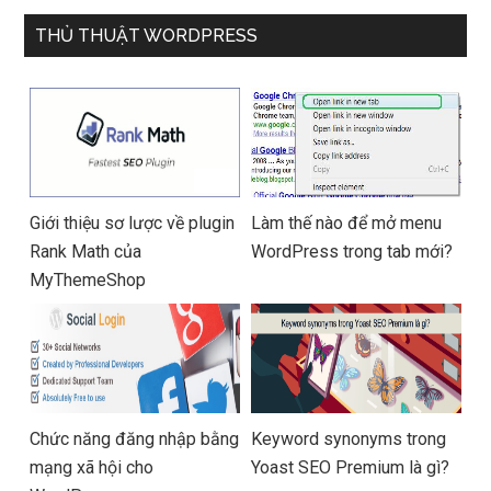
SSD/14″FHD_Touch/Win10/X
11/Vàng)
anh) – Hàng chính hãng
THỦ THUẬT WORDPRESS
Giới thiệu sơ lược về plugin
Làm thế nào để mở menu
Rank Math của
WordPress trong tab mới?
MyThemeShop
Chức năng đăng nhập bằng
Keyword synonyms trong
mạng xã hội cho
Yoast SEO Premium là gì?