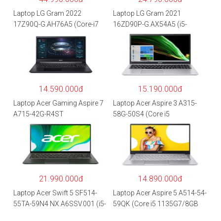
Laptop LG Gram 2022
Laptop LG Gram 2021
17Z90Q-G.AH76A5 (Core-i7
16ZD90P-G.AX54A5 (i5-
1260P/16GB/512GB/17″
1135G7/8GB RAM/512GB
WQXGA/Win 11/Xám)
SSD/16″WQXGA/Dos/Trắng)
14.590.000đ
15.190.000đ
Laptop Acer Gaming Aspire 7
Laptop Acer Aspire 3 A315-
A715-42G-R4ST
58G-50S4 (Core i5
NH.QAYSV.004 (R5
1135G7/8GB
5500U/8GB RAM/256GB
RAM/512GB/15.6″FHD/MX35
SSD/15.6″FHD IPS/GTX1650
0 2GB/Win 10/Bạc)
4GB/Win10) – Hàng chính
hãng
21.990.000đ
14.890.000đ
Laptop Acer Swift 5 SF514-
Laptop Acer Aspire 5 A514-54-
55TA-59N4 NX.A6SSV.001 (i5-
59QK (Core i5 1135G7/8GB
1135G7/16GB RAM/1TB
RAM/512GB/14″FHD/Win