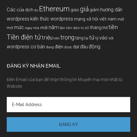
Ethereum
giả
Các
hướng dẫn
của
giảm
dịch
giao
dự
wordpress
kiến thức wordpress
mạng xã hội việt nam
mật
tiền
năm
mức
tháng
mới
nhất
thế
số
ngay
nhà
Sàn tiền điện tử
Tiền điện tử
trọng
triệu
tử
vào
tăng
tỷ
với
tại
trên
động
wordpress cơ bản
điện
đầu
đạt
đang
được
ĐĂNG KÝ NHẬN EMAIL
Điền Email của bạn để nhận thông tin khuyến mại mới nhất từ
Website