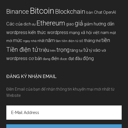
Bitcoin
Binance
Blockchain
Chat OpenAI
bàn
Ethereum
giả
Các
hướng dẫn
của
giảm
dịch
giao
dự
wordpress
kiến thức wordpress
mạng xã hội việt nam
mật
tiền
năm
mức
tháng
mới
nhất
thế
số
ngay
nhà
Sàn tiền điện tử
Tiền điện tử
trọng
triệu
tử
vào
tăng
tỷ
với
tại
trên
động
wordpress cơ bản
điện
đầu
đạt
đang
được
ĐĂNG KÝ NHẬN EMAIL
Điền Email của bạn để nhận thông tin khuyến mại mới nhất từ
Website