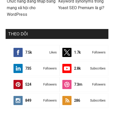
Chức năng đăng nhập bằng
Keyword synonyms trong
mạng xã hội cho
Yoast SEO Premium là gì?
WordPress
THEO DÕI
7.5k
1.7k
Likes
Followers
735
2.8k
Followers
Subscribes
524
7.3m
Followers
Followers
849
286
Followers
Subscribes