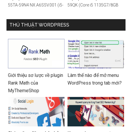
55TA-59N4 NX.A6SSV.001 (i5-
59QK (Core i5 1135G7/8GB
1135G7/16GB RAM/1TB
RAM/512GB/14″FHD/Win
SSD/14″FHD_Touch/Win10/X
11/Vàng)
anh) – Hàng chính hãng
THỦ THUẬT WORDPRESS
Giới thiệu sơ lược về plugin
Làm thế nào để mở menu
Rank Math của
WordPress trong tab mới?
MyThemeShop