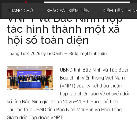
TRANG CHỦ
KHẢO SÁT KIẾM TIỀN
KIẾM TIỀN TẠI N
VNPT và Bắc Ninh hợp
tác hình thành một xã
hội số toàn diện
Tháng Tư 3, 2026
by
Lê Oanh
Để lại một bình luận
UBND tỉnh Bắc Ninh và Tập đoàn
Bưu chính Viễn thông Việt Nam
(VNPT) vừa ký kết thỏa thuận
hợp tác chiến lược về chuyển đổi
số tỉnh Bắc Ninh giai đoạn 2026–2030. Phó Chủ tịch
Thường trực UBND tỉnh Bắc Ninh Mai Sơn và Phó Tổng
Giám đốc Tập đoàn VNPT …