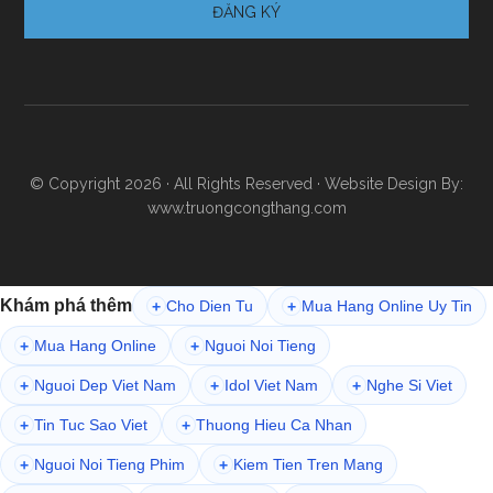
© Copyright 2026 · All Rights Reserved · Website Design By:
www.truongcongthang.com
Khám phá thêm
Cho Dien Tu
Mua Hang Online Uy Tin
+
+
Mua Hang Online
Nguoi Noi Tieng
+
+
Nguoi Dep Viet Nam
Idol Viet Nam
Nghe Si Viet
+
+
+
Tin Tuc Sao Viet
Thuong Hieu Ca Nhan
+
+
Nguoi Noi Tieng Phim
Kiem Tien Tren Mang
+
+