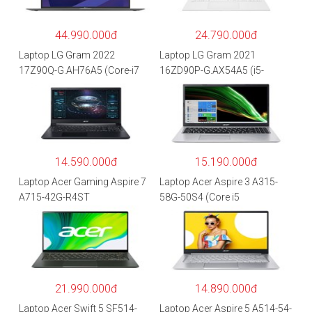
44.990.000đ
24.790.000đ
Laptop LG Gram 2022
Laptop LG Gram 2021
17Z90Q-G.AH76A5 (Core-i7
16ZD90P-G.AX54A5 (i5-
1260P/16GB/512GB/17″
1135G7/8GB RAM/512GB
WQXGA/Win 11/Xám)
SSD/16″WQXGA/Dos/Trắng)
14.590.000đ
15.190.000đ
Laptop Acer Gaming Aspire 7
Laptop Acer Aspire 3 A315-
A715-42G-R4ST
58G-50S4 (Core i5
NH.QAYSV.004 (R5
1135G7/8GB
5500U/8GB RAM/256GB
RAM/512GB/15.6″FHD/MX35
SSD/15.6″FHD IPS/GTX1650
0 2GB/Win 10/Bạc)
4GB/Win10) – Hàng chính
hãng
21.990.000đ
14.890.000đ
Laptop Acer Swift 5 SF514-
Laptop Acer Aspire 5 A514-54-