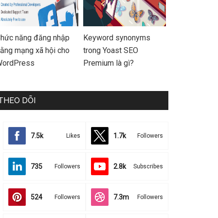
hức năng đăng nhập
Keyword synonyms
ằng mạng xã hội cho
trong Yoast SEO
ordPress
Premium là gì?
THEO DÕI
7.5k
1.7k
Likes
Followers
735
2.8k
Followers
Subscribes
524
7.3m
Followers
Followers