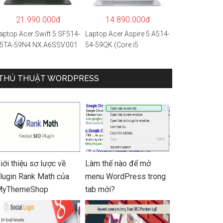
 Hàng chính hãng
21.990.000đ
14.890.000đ
aptop Acer Swift 5 SF514-
Laptop Acer Aspire 5 A514-
5TA-59N4 NX.A6SSV.001
54-59QK (Core i5
i5-1135G7/16GB
1135G7/8GB
AM/1TB
RAM/512GB/14″FHD/Win
SD/14″FHD_Touch/Win1
THỦ THUẬT WORDPRESS
11/Vàng)
/Xanh) – Hàng chính
ãng
iới thiệu sơ lược về
Làm thế nào để mở
lugin Rank Math của
menu WordPress trong
MyThemeShop
tab mới?