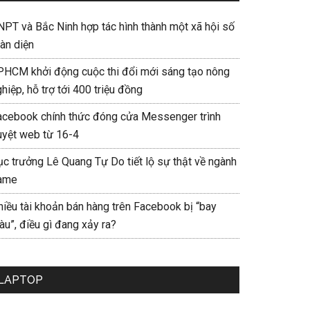
NPT và Bắc Ninh hợp tác hình thành một xã hội số
àn diện
PHCM khởi động cuộc thi đổi mới sáng tạo nông
hiệp, hỗ trợ tới 400 triệu đồng
acebook chính thức đóng cửa Messenger trình
uyệt web từ 16-4
ục trưởng Lê Quang Tự Do tiết lộ sự thật về ngành
ame
hiều tài khoản bán hàng trên Facebook bị “bay
u”, điều gì đang xảy ra?
LAPTOP