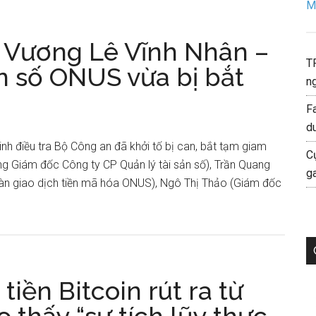
Mo
ng Vương Lê Vĩnh Nhân –
T
n số ONUS vừa bị bắt
ng
F
d
nh điều tra Bộ Công an đã khởi tố bị can, bắt tạm giam
C
g Giám đốc Công ty CP Quản lý tài sản số), Trần Quang
g
 sàn giao dịch tiền mã hóa ONUS), Ngô Thị Thảo (Giám đốc
iền Bitcoin rút ra từ