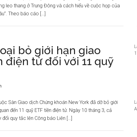
ẳng leo thang ở Trung Đông và cách hiểu về cuộc họp của
âu”. Theo báo cáo […]
oại bỏ giới hạn giao
L
1
 điện tử đối với 11 quỹ
i
1
W
n
thuộc Sàn Giao dịch Chứng khoán New York đã dỡ bỏ giới
L
A
uan đến 11 quỹ ETF tiền điện tử. Ngày 10 tháng 3, cả
N
đổi quy tắc lên Công báo Liên […]
5
S
I