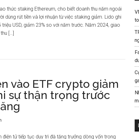
iao thức staking Ethereum, cho biết doanh thu năm ngoái
V
dùng rút tiền và lợi nhuận từ việc staking giảm. Lido ghi
to
5 triệu USD, giảm 23% so với năm trước. Năm 2024, giao
T
thu […]
ng
F
d
C
ền vào ETF crypto giảm
g
i sự thận trọng trước
N
mà
tăng
n
 điện tử tiếp tục duy trì đà tăng trưởng dòng vốn trong