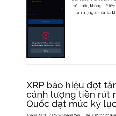
mật khẩu, không thể tiếp
nhóm mạng xã hội, tài kh
XRP báo hiệu đợt tă
cảnh lượng tiền rút 
Quốc đạt mức kỷ lụ
Tháng Ba 20, 2026
by
Hoàng Yến
Để lại một bình luậ