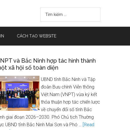
IN
CÁCH TẠO WEBSITE
NPT và Bắc Ninh hợp tác hình thành
ột xã hội số toàn diện
UBND tỉnh Bắc Ninh và Tập
đoàn Bưu chính Viễn thông
Việt Nam (VNPT) vừa ký kết
thỏa thuận hợp tác chiến lược
về chuyển đổi số tỉnh Bắc
inh giai đoạn 2026–2030. Phó Chủ tịch Thường
rực UBND tỉnh Bắc Ninh Mai Sơn và Phó …
[Read