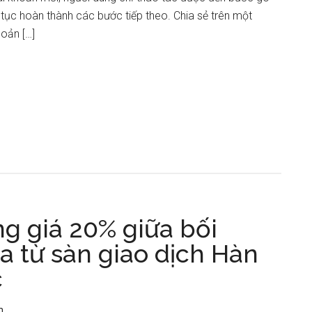
 tục hoàn thành các bước tiếp theo. Chia sẻ trên một
oản […]
ng giá 20% giữa bối
ra từ sàn giao dịch Hàn
c
n