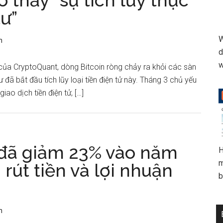
o thấy “sự tích lũy thực
tư”
W
n
d
w
của CryptoQuant, dòng Bitcoin ròng chảy ra khỏi các sàn
đã bắt đầu tích lũy loại tiền điện tử này. Tháng 3 chủ yếu
iao dịch tiền điện tử, […]
 đã giảm 23% vào năm
H
m
rút tiền và lợi nhuận
b
n