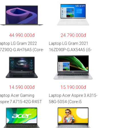
44.990.000đ
24.790.000đ
aptop LG Gram 2022
Laptop LG Gram 2021
7Z90Q-G.AH76A5 (Core-
16ZD90P-G.AX54A5 (i5-
7
1135G7/8GB RAM/512GB
260P/16GB/512GB/17″
SSD/16″WQXGA/Dos/Trắ
QXGA/Win 11/Xám)
ng)
14.590.000đ
15.190.000đ
aptop Acer Gaming
Laptop Acer Aspire 3 A315-
spire 7 A715-42G-R4ST
58G-50S4 (Core i5
H.QAYSV.004 (R5
1135G7/8GB
500U/8GB RAM/256GB
RAM/512GB/15.6″FHD/M
SD/15.6″FHD
X350 2GB/Win 10/Bạc)
PS/GTX1650 4GB/Win10)