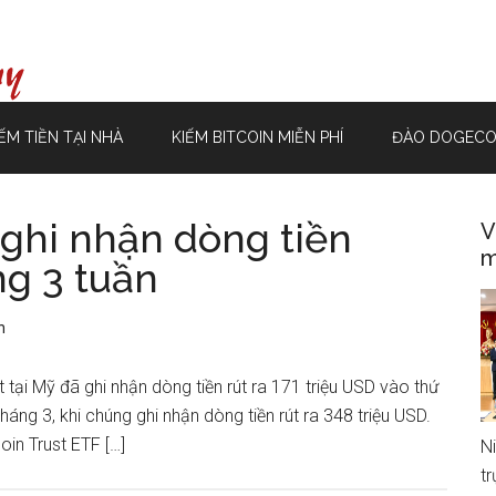
ẾM TIỀN TẠI NHÀ
KIẾM BITCOIN MIỄN PHÍ
ĐÀO DOGECO
 ghi nhận dòng tiền
V
m
ng 3 tuần
n
 tại Mỹ đã ghi nhận dòng tiền rút ra 171 triệu USD vào thứ
háng 3, khi chúng ghi nhận dòng tiền rút ra 348 triệu USD.
oin Trust ETF […]
N
t