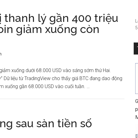
–
ị thanh lý gần 400 triệu
L
coin giảm xuống còn
5
(
R
S
n
0
h
ã giảm xuống dưới 68.000 USD vào sáng sớm thứ Hai.
ậy” Dữ liệu từ TradingView cho thấy giá BTC đang dao động
ảm xuống gần 68.000 USD vào cuối tuần. …
G
p
g sau sàn tiền số