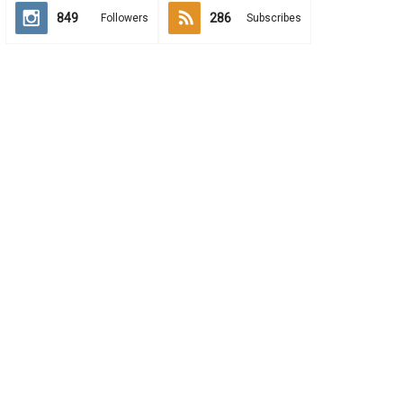
849
286
Followers
Subscribes