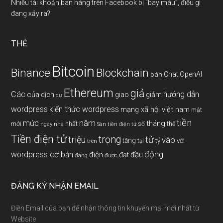
Nhiều tài khoản bán hàng trên Facebook bị “bay màu”, điều gì
đang xảy ra?
THẺ
Bitcoin
Binance
Blockchain
Chat OpenAI
bàn
Ethereum
giả
Các
hướng dẫn
của
giảm
dịch
giao
dự
wordpress
kiến thức wordpress
mạng xã hội việt nam
mật
tiền
năm
mức
tháng
mới
nhất
thế
số
ngay
nhà
Sàn tiền điện tử
Tiền điện tử
trọng
triệu
tử
vào
tăng
tỷ
với
tại
trên
động
wordpress cơ bản
điện
đầu
đạt
đang
được
ĐĂNG KÝ NHẬN EMAIL
Điền Email của bạn để nhận thông tin khuyến mại mới nhất từ
Website