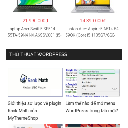
SSD/15.6″FHD IPS/GTX1650
0 2GB/Win 10/Bạc)
4GB/Win10) – Hàng chính
hãng
21.990.000đ
14.890.000đ
Laptop Acer Swift 5 SF514-
Laptop Acer Aspire 5 A514-54-
55TA-59N4 NX.A6SSV.001 (i5-
59QK (Core i5 1135G7/8GB
1135G7/16GB RAM/1TB
RAM/512GB/14″FHD/Win
SSD/14″FHD_Touch/Win10/X
11/Vàng)
anh) – Hàng chính hãng
THỦ THUẬT WORDPRESS
Giới thiệu sơ lược về plugin
Làm thế nào để mở menu
Rank Math của
WordPress trong tab mới?
MyThemeShop