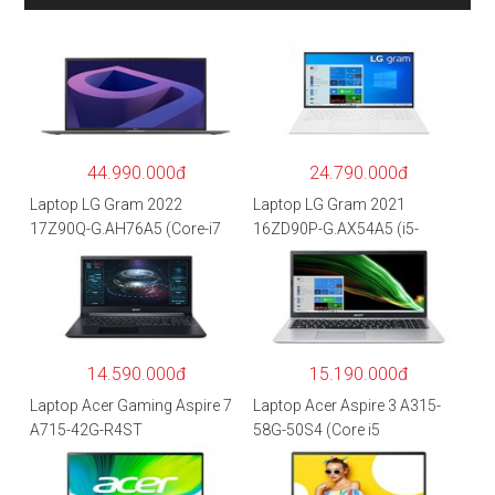
44.990.000đ
24.790.000đ
Laptop LG Gram 2022
Laptop LG Gram 2021
17Z90Q-G.AH76A5 (Core-i7
16ZD90P-G.AX54A5 (i5-
1260P/16GB/512GB/17″
1135G7/8GB RAM/512GB
WQXGA/Win 11/Xám)
SSD/16″WQXGA/Dos/Trắng)
14.590.000đ
15.190.000đ
Laptop Acer Gaming Aspire 7
Laptop Acer Aspire 3 A315-
A715-42G-R4ST
58G-50S4 (Core i5
NH.QAYSV.004 (R5
1135G7/8GB
5500U/8GB RAM/256GB
RAM/512GB/15.6″FHD/MX35