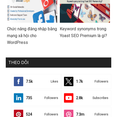
Chức năng đăng nhập bằng
Keyword synonyms trong
mạng xã hội cho
Yoast SEO Premium là gì?
WordPress
THEO DÕI
7.5k
1.7k
Likes
Followers
735
2.8k
Followers
Subscribes
524
7.3m
Followers
Followers