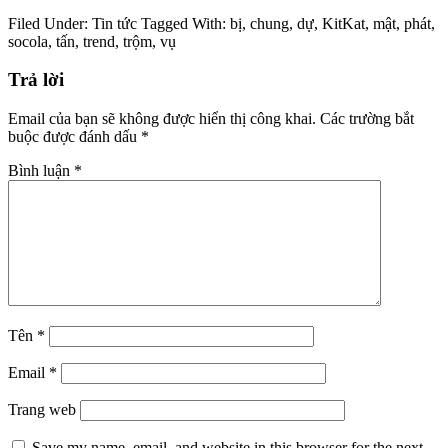
Coi chừng bị phạt khi “đu trend” vụ mất trộm 12 tấn socola KitKat
Filed Under:
Tin tức
Tagged With:
bị
,
chung
,
dự
,
KitKat
,
mật
,
phát
,
socola
,
tấn
,
trend
,
trộm
,
vụ
Trả lời
Email của bạn sẽ không được hiển thị công khai.
Các trường bắt
buộc được đánh dấu
*
Bình luận
*