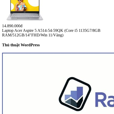
21.990.000đ
Laptop Acer Swift 5 SF514-55TA-59N4 NX.A6SSV.001 (i5-
1135G7/16GB RAM/1TB SSD/14″FHD_Touch/Win10/Xanh) –
Hàng chính hãng
14.890.000đ
Laptop Acer Aspire 5 A514-54-59QK (Core i5 1135G7/8GB
RAM/512GB/14″FHD/Win 11/Vàng)
Thủ thuật WordPress