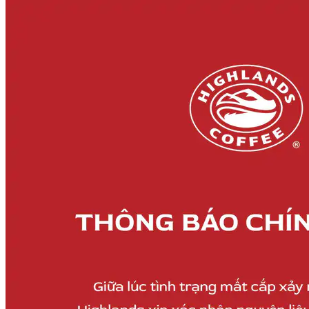
Google Maps tung tính năng gây sốc, chủ xe điện sắp “quên luôn”
chuyện hết pin