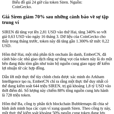
Biểu đồ giá 24 giờ của token Siren. Nguồn:
CoinGecko.
Giá Siren giảm 70% sau những cảnh báo về sự tập
trung ví
SIREN đã tăng vọt lên 2,81 USD vào thứ Hai, tăng 340% so với
giá 0,63 USD vào ngày 16 tháng 3. Dữ liệu của CoinGecko
cho
thấy
trong tháng trước, token này đã tăng gần 1.300% từ mức 0,22
USD.
Hôm thứ Hai, một nhà phân tích onchain ẩn danh, EmberCN, đã
cảnh báo các nhà giao dịch rằng sự tăng vọt của token này là do một
bên đang thâu tóm gần như toàn bộ nguồn cung giao ngay để kiếm
lợi nhuận từ các hợp đồng.
Dẫn lời một thực thể tùy chỉnh chưa được xác minh do Arkham
Intelligence tạo ra, EmberCN
chỉ
ra rằng một thực thể duy nhất có
thể đang kiểm soát 644 triệu SIREN, trị giá khoảng 1,8 tỷ USD vào
thời điểm đó. Số lượng này chiếm 88% tổng nguồn cung lưu hành
là 728 triệu token.
Hôm thứ Ba, công ty phân tích blockchain Bubblemaps
đã chia sẻ
hình ảnh minh họa các cụm ví xung quanh Siren. Theo công ty này,
một thực thể kiểm soát khoảng 50% nguồn cung token đang lưu