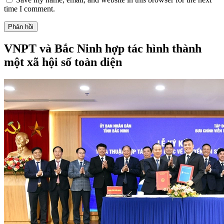
Tên
*
Email
*
Trang web
Save my name, email, and website in this browser for the next
time I comment.
VNPT và Bắc Ninh hợp tác hình thành
một xã hội số toàn diện