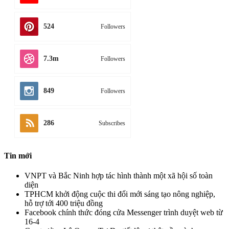
7.5k
Likes
1.7k
Followers
735
Followers
2.8k
Subscribes
524
Followers
7.3m
Followers
849
Followers