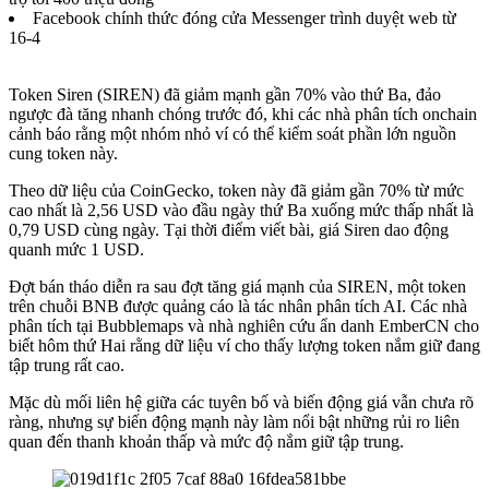
Facebook chính thức đóng cửa Messenger trình duyệt web từ
16-4
Token Siren (SIREN) đã giảm mạnh gần 70% vào thứ Ba, đảo
ngược đà tăng nhanh chóng trước đó, khi các nhà phân tích onchain
cảnh báo rằng một nhóm nhỏ ví có thể kiểm soát phần lớn nguồn
cung token này.
Theo dữ liệu của CoinGecko, token này
đã giảm
gần 70% từ mức
cao nhất là 2,56 USD vào đầu ngày thứ Ba xuống mức thấp nhất là
0,79 USD cùng ngày. Tại thời điểm viết bài, giá Siren dao động
quanh mức 1 USD.
Đợt bán tháo diễn ra sau đợt tăng giá mạnh của SIREN, một token
trên chuỗi BNB được quảng cáo là tác nhân phân tích AI. Các nhà
phân tích tại Bubblemaps và nhà nghiên cứu ẩn danh EmberCN cho
biết hôm thứ Hai rằng dữ liệu ví cho thấy lượng token
nắm giữ đang
tập trung rất cao
.
Mặc dù mối liên hệ giữa các tuyên bố và biến động giá vẫn chưa rõ
ràng, nhưng sự biến động mạnh này làm nổi bật những rủi ro liên
quan đến thanh khoản thấp và mức độ nắm giữ tập trung.