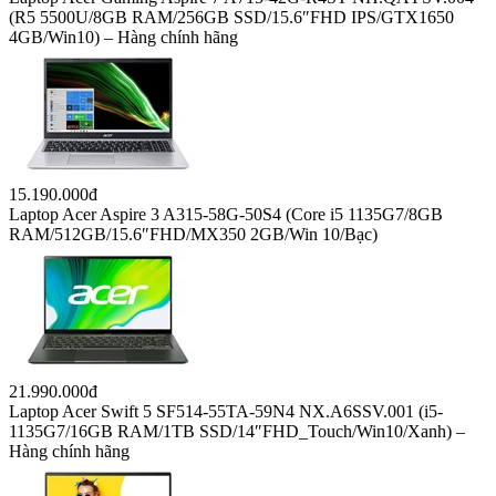
24.790.000đ
Laptop LG Gram 2021 16ZD90P-G.AX54A5 (i5-1135G7/8GB
RAM/512GB SSD/16″WQXGA/Dos/Trắng)
14.590.000đ
Laptop Acer Gaming Aspire 7 A715-42G-R4ST NH.QAYSV.004
(R5 5500U/8GB RAM/256GB SSD/15.6″FHD IPS/GTX1650
4GB/Win10) – Hàng chính hãng
15.190.000đ
Laptop Acer Aspire 3 A315-58G-50S4 (Core i5 1135G7/8GB
RAM/512GB/15.6″FHD/MX350 2GB/Win 10/Bạc)