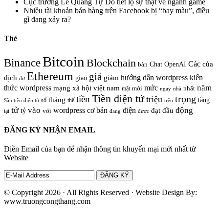
286
Subscribes
Tin mới
VNPT và Bắc Ninh hợp tác hình thành một xã hội số toàn
diện
TPHCM khởi động cuộc thi đổi mới sáng tạo nông nghiệp,
hỗ trợ tới 400 triệu đồng
Facebook chính thức đóng cửa Messenger trình duyệt web từ
16-4
Cục trưởng Lê Quang Tự Do tiết lộ sự thật về ngành game
Nhiều tài khoản bán hàng trên Facebook bị “bay màu”, điều
gì đang xảy ra?
Thẻ
Bitcoin
Binance
Blockchain
Các
của
Chat OpenAI
bàn
Ethereum
giả
hướng dẫn wordpress
kiến
dịch
giao
giảm
dự
năm
thức wordpress
mức
mạng xã hội việt nam
nhất
mật
mới
ngay
nhà
Tiền điện tử
trọng
tiền
triệu
tháng
tăng
số
thế
trên
Sàn tiền điện tử
tử
vào
động
wordpress cơ bản
điện
đầu
đạt