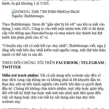
hành, trị giá khoảng 1 tỷ USD.
Nguồn:
Bubblemaps.
Theo Bubblemaps, Siren đã “gần như bị bỏ rơi” sau khi ra mắt vào
tháng 2 năm 2025. Công ty cho biết một nhóm hơn 200 ví đã được
cấp vốn thông qua PancakeSwap và mua token này thành hai đợt
trước khi phân phối cho 47 ví.
“Chuyện này chỉ có một kết cục duy nhất”, Bubblemaps viết, ngụ ý
rằng nếu một bên duy nhất kiểm soát nguồn cung, một đợt bán tháo
mạnh có thể xảy ra sau đó.
THEO DÕI CHÚNG TÔI TRÊN
FACEBOOK
|
TELEGRAM
|
TWITTER
Miễn trừ trách nhiệm:
Tất cả nội dung trên website này đều vì
mục đích cung cấp thông tin và không phải là lời khuyên đầu tư.
Bạn đọc nên tự tiến hành nghiên cứu trước khi đưa ra quyết định
đầu tư. Chúng tôi không chịu trách nhiệm, trực tiếp hoặc gián tiếp,
đối với bất kỳ thiệt hại hoặc mất mát nào phát sinh liên quan đến
việc sử dụng hoặc dựa vào bất kỳ nội dung nào bạn đọc trên
website này.