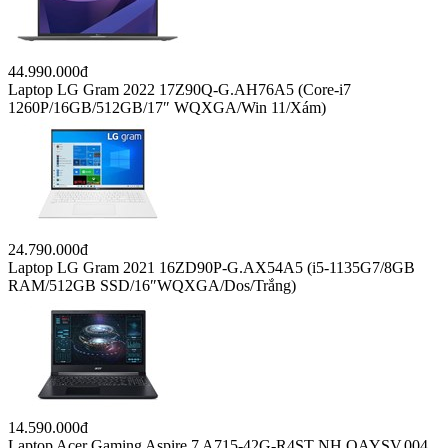
hỗ trợ tới 400 triệu đồng
Facebook chính thức đóng cửa Messenger trình duyệt web từ
16-4
Cục trưởng Lê Quang Tự Do tiết lộ sự thật về ngành game
Nhiều tài khoản bán hàng trên Facebook bị “bay màu”, điều
gì đang xảy ra?
LAPTOP
44.990.000đ
Laptop LG Gram 2022 17Z90Q-G.AH76A5 (Core-i7
1260P/16GB/512GB/17″ WQXGA/Win 11/Xám)