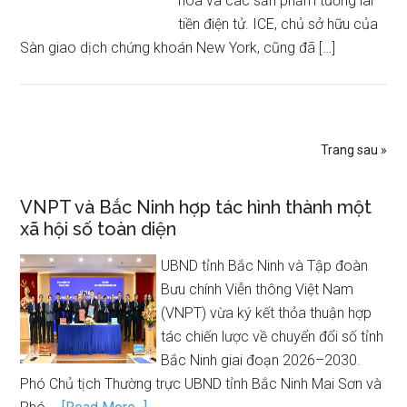
hóa và các sản phẩm tương lai
tiền điện tử. ICE, chủ sở hữu của
Sàn giao dịch chứng khoán New York, cũng đã […]
Trang sau »
VNPT và Bắc Ninh hợp tác hình thành một
xã hội số toàn diện
UBND tỉnh Bắc Ninh và Tập đoàn
Bưu chính Viễn thông Việt Nam
(VNPT) vừa ký kết thỏa thuận hợp
tác chiến lược về chuyển đổi số tỉnh
Bắc Ninh giai đoạn 2026–2030.
Phó Chủ tịch Thường trực UBND tỉnh Bắc Ninh Mai Sơn và