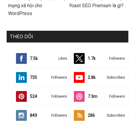
mạng xã hội cho
Yoast SEO Premium là gì?
WordPress
THEO DÕI
7.5k
1.7k
Likes
Followers
735
2.8k
Followers
Subscribes
524
7.3m
Followers
Followers
849
286
Followers
Subscribes