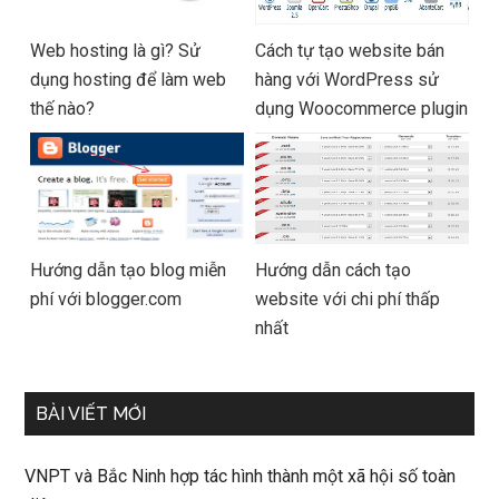
Web hosting là gì? Sử
Cách tự tạo website bán
dụng hosting để làm web
hàng với WordPress sử
thế nào?
dụng Woocommerce plugin
Hướng dẫn tạo blog miễn
Hướng dẫn cách tạo
phí với blogger.com
website với chi phí thấp
nhất
BÀI VIẾT MỚI
VNPT và Bắc Ninh hợp tác hình thành một xã hội số toàn