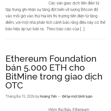
Các sàn giao dịch tiền điện tử
tập trung ghi nhận sự tăng đột biến về lượng Bitcoin đổ
vào mỗi giờ vào thứ Hai khi thị trường tiền điện tử tăng
điểm, với một nhà phân tích cảnh báo rằng điều này có thể
báo hiệu áp lực bán ra. Theo báo cáo của […]
Ethereum Foundation
bán 5.000 ETH cho
BitMine trong giao dịch
OTC
Tháng Ba 15, 2026
by
Hoàng Yến
Để lại một bình luận
Hôm thứ Bảy, Ethereum