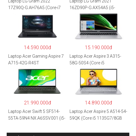
Laptop LG Gram 2022
Laptop LG Gram 2021
17Z90Q-G.AH76A5 (Core-i7
16ZD90P-G.AX54A5 (i5-
1260P/16GB/512GB/17″
1135G7/8GB RAM/512GB
WQXGA/Win 11/Xám)
SSD/16″WQXGA/Dos/Trắng)
14.590.000đ
15.190.000đ
Laptop Acer Gaming Aspire 7
Laptop Acer Aspire 3 A315-
A715-42G-R4ST
58G-50S4 (Core i5
NH.QAYSV.004 (R5
1135G7/8GB
5500U/8GB RAM/256GB
RAM/512GB/15.6″FHD/MX35
SSD/15.6″FHD IPS/GTX1650
0 2GB/Win 10/Bạc)
4GB/Win10) – Hàng chính
hãng
21.990.000đ
14.890.000đ
Laptop Acer Swift 5 SF514-
Laptop Acer Aspire 5 A514-54-
55TA-59N4 NX.A6SSV.001 (i5-
59QK (Core i5 1135G7/8GB
1135G7/16GB RAM/1TB
RAM/512GB/14″FHD/Win
SSD/14″FHD_Touch/Win10/X
11/Vàng)