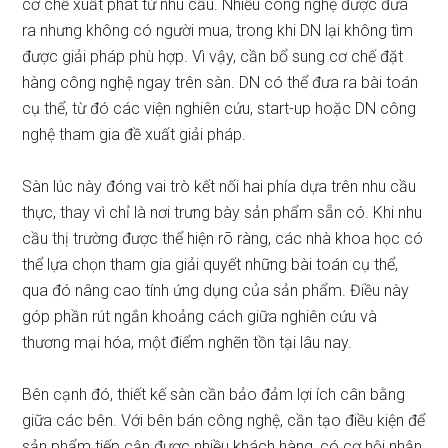
cơ chế xuất phát từ nhu cầu. Nhiều công nghệ được đưa
ra nhưng không có người mua, trong khi DN lại không tìm
được giải pháp phù hợp. Vì vậy, cần bổ sung cơ chế đặt
hàng công nghệ ngay trên sàn. DN có thể đưa ra bài toán
cụ thể, từ đó các viện nghiên cứu, start-up hoặc DN công
nghệ tham gia đề xuất giải pháp.
Sàn lúc này đóng vai trò kết nối hai phía dựa trên nhu cầu
thực, thay vì chỉ là nơi trưng bày sản phẩm sẵn có. Khi nhu
cầu thị trường được thể hiện rõ ràng, các nhà khoa học có
thể lựa chọn tham gia giải quyết những bài toán cụ thể,
qua đó nâng cao tính ứng dụng của sản phẩm. Điều này
góp phần rút ngắn khoảng cách giữa nghiên cứu và
thương mại hóa, một điểm nghẽn tồn tại lâu nay.
Bên cạnh đó, thiết kế sàn cần bảo đảm lợi ích cân bằng
giữa các bên. Với bên bán công nghệ, cần tạo điều kiện để
sản phẩm tiếp cận được nhiều khách hàng, có cơ hội nhận