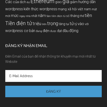
Ethereum
giả
Các
hướng dẫn
của
giảm
dịch
giao
dự
wordpress
kiến thức wordpress
mạng xã hội việt nam
mật
tiền
năm
mức
tháng
mới
nhất
thế
số
ngay
nhà
Sàn tiền điện tử
Tiền điện tử
trọng
triệu
tử
vào
tăng
tỷ
với
tại
trên
động
wordpress cơ bản
điện
đầu
đạt
đang
được
ĐĂNG KÝ NHẬN EMAIL
Điền Email của bạn để nhận thông tin khuyến mại mới nhất từ
Website