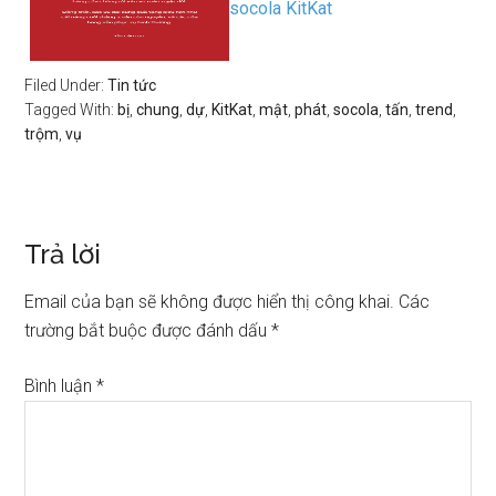
socola KitKat
Filed Under:
Tin tức
Tagged With:
bị
,
chung
,
dự
,
KitKat
,
mật
,
phát
,
socola
,
tấn
,
trend
,
trộm
,
vụ
Trả lời
Email của bạn sẽ không được hiển thị công khai.
Các
trường bắt buộc được đánh dấu
*
Bình luận
*