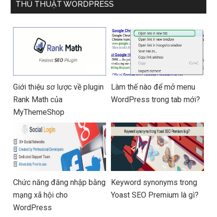
anh) – Hàng chính hãng
THỦ THUẬT WORDPRESS
Giới thiệu sơ lược về plugin
Làm thế nào để mở menu
Rank Math của
WordPress trong tab mới?
MyThemeShop
Chức năng đăng nhập bằng
Keyword synonyms trong
mạng xã hội cho
Yoast SEO Premium là gì?
WordPress