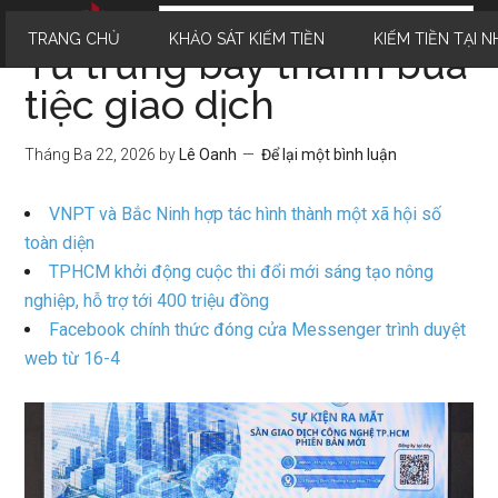
TRANG CHỦ
KHẢO SÁT KIẾM TIỀN
KIẾM TIỀN TẠI N
Từ trưng bày thành bữa
tiệc giao dịch
Tháng Ba 22, 2026
by
Lê Oanh
Để lại một bình luận
VNPT và Bắc Ninh hợp tác hình thành một xã hội số
toàn diện
TPHCM khởi động cuộc thi đổi mới sáng tạo nông
nghiệp, hỗ trợ tới 400 triệu đồng
Facebook chính thức đóng cửa Messenger trình duyệt
web từ 16-4