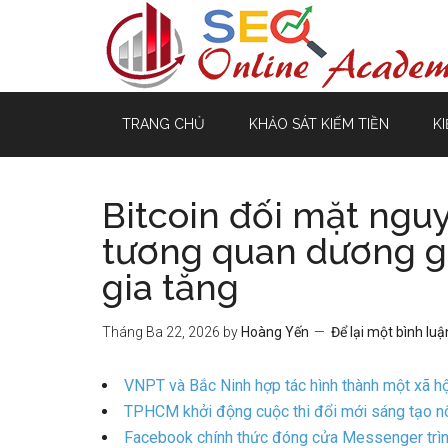
TRANG CHỦ
KHẢO SÁT KIẾM TIỀN
KI
Bitcoin đối mặt ngu
tương quan dương g
gia tăng
Tháng Ba 22, 2026
by
Hoàng Yến
Để lại một bình luậ
VNPT và Bắc Ninh hợp tác hình thành một xã hộ
TPHCM khởi động cuộc thi đổi mới sáng tạo nôn
Facebook chính thức đóng cửa Messenger trìn