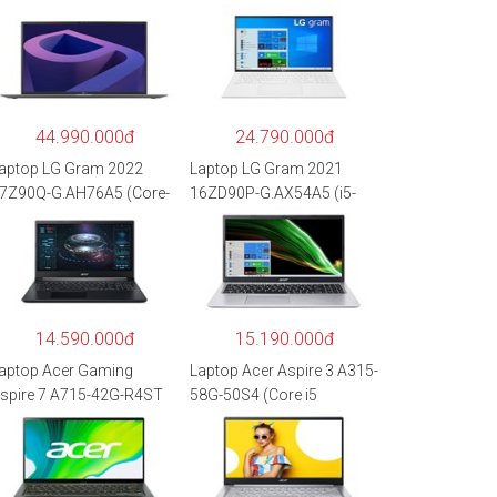
44.990.000đ
24.790.000đ
aptop LG Gram 2022
Laptop LG Gram 2021
7Z90Q-G.AH76A5 (Core-
16ZD90P-G.AX54A5 (i5-
7
1135G7/8GB RAM/512GB
260P/16GB/512GB/17″
SSD/16″WQXGA/Dos/Trắ
QXGA/Win 11/Xám)
ng)
14.590.000đ
15.190.000đ
aptop Acer Gaming
Laptop Acer Aspire 3 A315-
spire 7 A715-42G-R4ST
58G-50S4 (Core i5
H.QAYSV.004 (R5
1135G7/8GB
500U/8GB RAM/256GB
RAM/512GB/15.6″FHD/M
SD/15.6″FHD
X350 2GB/Win 10/Bạc)
PS/GTX1650 4GB/Win10)