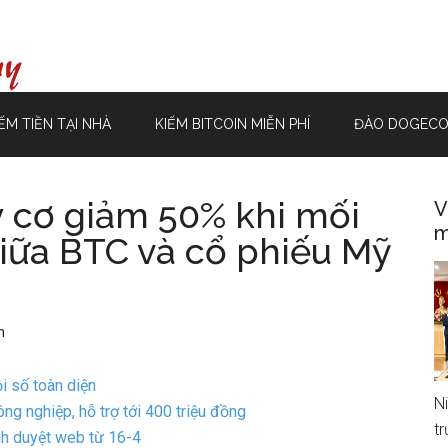
ẾM TIỀN TẠI NHÀ
KIẾM BITCOIN MIỄN PHÍ
ĐÀO DOGECO
y cơ giảm 50% khi mối
V
m
iữa BTC và cổ phiếu Mỹ
n
i số toàn diện
N
g nghiệp, hỗ trợ tới 400 triệu đồng
t
h duyệt web từ 16-4