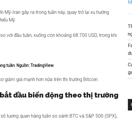
Mo
 Mỹ-Iran gây ra trong tuần này, quay trở lại xu hướng
hiếu Mỹ
.
T
ng
so với đầu tuần, xuống còn khoảng 68.700 USD, trong khi
F
d
C
ng tuần. Nguồn: TradingView.
g
ơ giảm giá mạnh hơn nữa trên thị trường Bitcoin.
bắt đầu biến động theo thị trường
hỉ số tương quan hàng tuần so sánh BTC và S&P 500 (SPX),