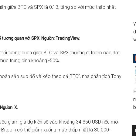
tuần giữa BTC và SPX là 0,13, tăng so với mức thấp nhất
W
d
 tương quan với SPX. Nguồn: TradingView.
w
mối tương quan giữa BTC và SPX thường đi trước các đợt
i mức trung bình khoảng -50%.
khoán sắp sụp đổ và kéo theo cả BTC”, nhà phân tích Tony
H
m
b
Nguồn: X.
 tiêu giảm giá dự kiến ​​sẽ vào khoảng 34.350 USD nếu mô
 Bitcoin có thể giảm xuống mức thấp nhất là 30.000-