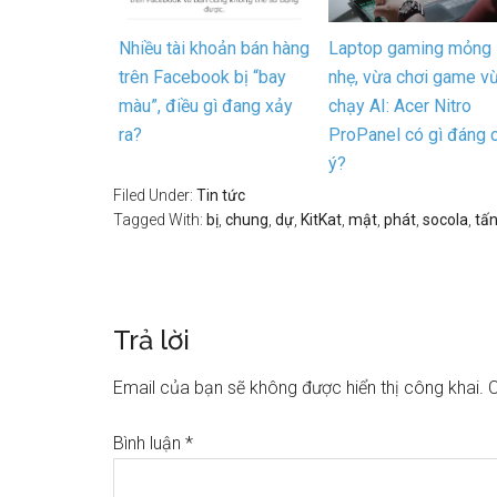
Nhiều tài khoản bán hàng
Laptop gaming mỏng
trên Facebook bị “bay
nhẹ, vừa chơi game v
màu”, điều gì đang xảy
chạy AI: Acer Nitro
ra?
ProPanel có gì đáng 
ý?
Filed Under:
Tin tức
Tagged With:
bị
,
chung
,
dự
,
KitKat
,
mật
,
phát
,
socola
,
tấ
Trả lời
Email của bạn sẽ không được hiển thị công khai.
C
Bình luận
*