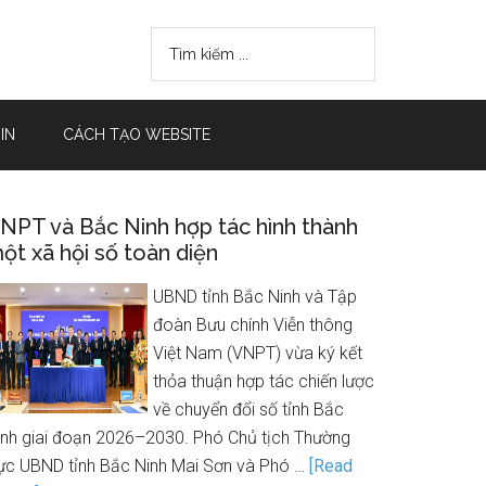
IN
CÁCH TẠO WEBSITE
NPT và Bắc Ninh hợp tác hình thành
ột xã hội số toàn diện
UBND tỉnh Bắc Ninh và Tập
đoàn Bưu chính Viễn thông
Việt Nam (VNPT) vừa ký kết
thỏa thuận hợp tác chiến lược
về chuyển đổi số tỉnh Bắc
inh giai đoạn 2026–2030. Phó Chủ tịch Thường
rực UBND tỉnh Bắc Ninh Mai Sơn và Phó …
[Read