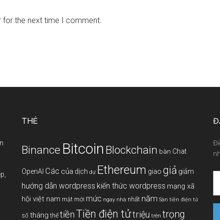
 for the next time I comment.
THẺ
Đ
àn
Đi
Bitcoin
Binance
Blockchain
Chat
bàn
nh
Ethereum
giả
Các
của
giảm
OpenAI
dịch
giao
dự
p,
hướng dẫn wordpress
kiến thức wordpress
mạng xã
năm
mức
hội việt nam
mới
nhất
mật
ngay
nhà
Sàn tiền điện tử
Tiền điện tử
tiền
trọng
triệu
tháng
thế
số
trên