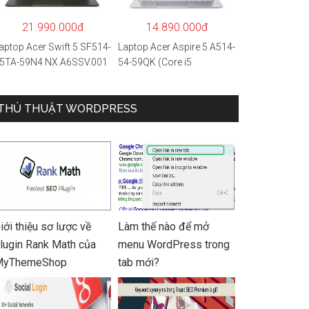
 Hàng chính hãng
21.990.000đ
14.890.000đ
aptop Acer Swift 5 SF514-
Laptop Acer Aspire 5 A514-
5TA-59N4 NX.A6SSV.001
54-59QK (Core i5
i5-1135G7/16GB
1135G7/8GB
AM/1TB
RAM/512GB/14″FHD/Win
SD/14″FHD_Touch/Win1
THỦ THUẬT WORDPRESS
11/Vàng)
/Xanh) – Hàng chính
ãng
iới thiệu sơ lược về
Làm thế nào để mở
lugin Rank Math của
menu WordPress trong
MyThemeShop
tab mới?