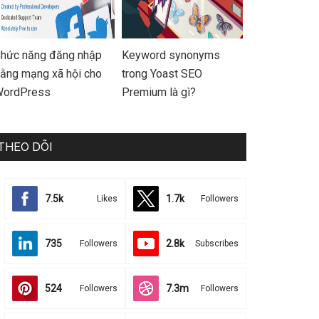
hức năng đăng nhập
Keyword synonyms
ằng mạng xã hội cho
trong Yoast SEO
ordPress
Premium là gì?
THEO DÕI
7.5k
1.7k
Likes
Followers
735
2.8k
Followers
Subscribes
524
7.3m
Followers
Followers