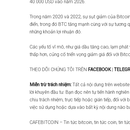
40.000 USD vào năm 2026
.
Trong năm 2020 và 2022, sự sụt giảm của Bitcoin 
điển, trong đó BTC tăng mạnh cùng với sự tương 
những khoản lợi nhuận đó.
Các yếu tố vĩ mô, như
giá dầu tăng cao
,
lạm phát
thấp hơn, củng cố triển vọng giảm giá đối với Bitc
THEO DÕI CHÚNG TÔI TRÊN
FACEBOOK
|
TELEG
Miễn trừ trách nhiệm:
Tất cả nội dung trên website
lời khuyên đầu tư. Bạn đọc nên tự tiến hành nghiên
chịu trách nhiệm, trực tiếp hoặc gián tiếp, đối với
việc sử dụng hoặc dựa vào bất kỳ nội dung nào b
CAFEBITCOIN – Tin tức bitcoin, tin tức coin, tin tức