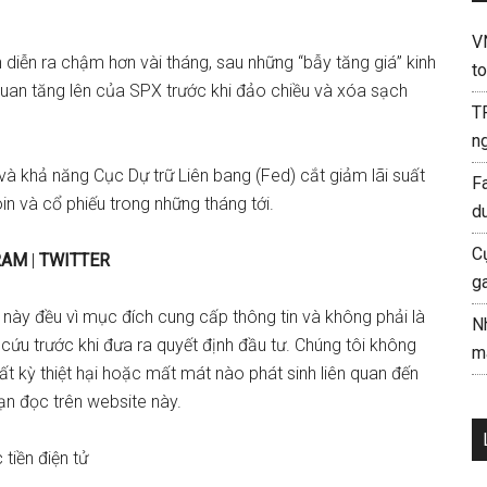
V
diễn ra chậm hơn vài tháng, sau những “
bẫy tăng giá
” kinh
to
quan tăng lên của SPX trước khi đảo chiều và xóa sạch
T
ng
và
khả năng Cục Dự trữ Liên bang (Fed) cắt giảm lãi suất
F
oin và cổ phiếu trong những tháng tới.
d
C
RAM
|
TWITTER
g
 này đều vì mục đích cung cấp thông tin và không phải là
N
 cứu trước khi đưa ra quyết định đầu tư. Chúng tôi không
mà
 bất kỳ thiệt hại hoặc mất mát nào phát sinh liên quan đến
ạn đọc trên website này.
 tiền điện tử