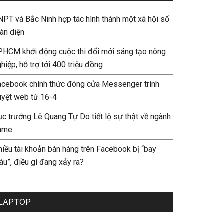
NPT và Bắc Ninh hợp tác hình thành một xã hội số
àn diện
PHCM khởi động cuộc thi đổi mới sáng tạo nông
hiệp, hỗ trợ tới 400 triệu đồng
acebook chính thức đóng cửa Messenger trình
uyệt web từ 16-4
ục trưởng Lê Quang Tự Do tiết lộ sự thật về ngành
ame
hiều tài khoản bán hàng trên Facebook bị “bay
u”, điều gì đang xảy ra?
LAPTOP