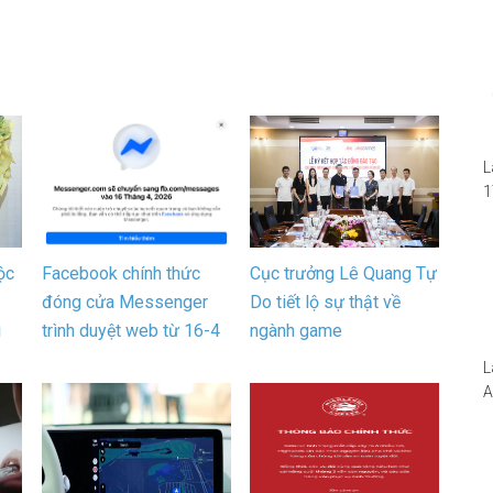
L
1
i
1
W
ộc
Facebook chính thức
Cục trưởng Lê Quang Tự
đóng cửa Messenger
Do tiết lộ sự thật về
i
trình duyệt web từ 16-4
ngành game
L
A
N
5
S
I