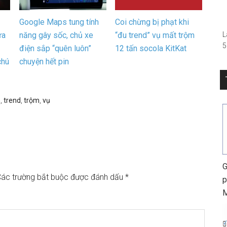
–
Google Maps tung tính
Coi chừng bị phạt khi
ừa
năng gây sốc, chủ xe
“đu trend” vụ mất trộm
L
5
điện sắp “quên luôn”
12 tấn socola KitKat
(
chú
chuyện hết pin
R
S
0
n
,
trend
,
trộm
,
vụ
h
G
ác trường bắt buộc được đánh dấu
*
p