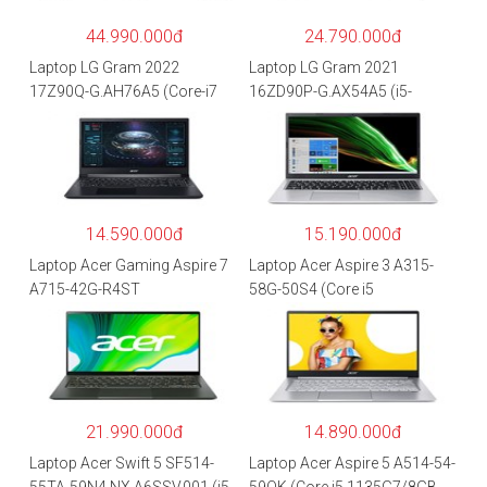
44.990.000đ
24.790.000đ
Laptop LG Gram 2022
Laptop LG Gram 2021
17Z90Q-G.AH76A5 (Core-i7
16ZD90P-G.AX54A5 (i5-
1260P/16GB/512GB/17″
1135G7/8GB RAM/512GB
WQXGA/Win 11/Xám)
SSD/16″WQXGA/Dos/Trắng)
14.590.000đ
15.190.000đ
Laptop Acer Gaming Aspire 7
Laptop Acer Aspire 3 A315-
A715-42G-R4ST
58G-50S4 (Core i5
NH.QAYSV.004 (R5
1135G7/8GB
5500U/8GB RAM/256GB
RAM/512GB/15.6″FHD/MX35
SSD/15.6″FHD IPS/GTX1650
0 2GB/Win 10/Bạc)
4GB/Win10) – Hàng chính
hãng
21.990.000đ
14.890.000đ
Laptop Acer Swift 5 SF514-
Laptop Acer Aspire 5 A514-54-
55TA-59N4 NX.A6SSV.001 (i5-
59QK (Core i5 1135G7/8GB