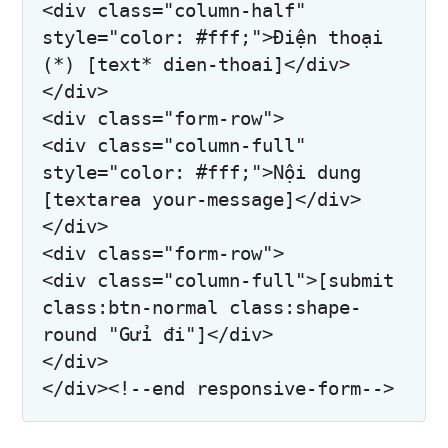
<div class="column-half" 
style="color: #fff;">Điện thoại 
(*) [text* dien-thoai]</div>

</div>

<div class="form-row">

<div class="column-full" 
style="color: #fff;">Nội dung 
[textarea your-message]</div>

</div>

<div class="form-row">

<div class="column-full">[submit 
class:btn-normal class:shape-
round "Gửi đi"]</div>

</div>
