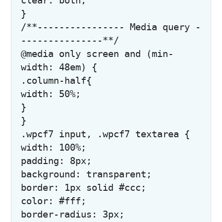
clear: both;

}

/**---------------- Media query -
---------------**/

@media only screen and (min-
width: 48em) {

.column-half{

width: 50%;

}

}

.wpcf7 input, .wpcf7 textarea {

width: 100%;

padding: 8px;

background: transparent;

border: 1px solid #ccc;

color: #fff;

border-radius: 3px;
