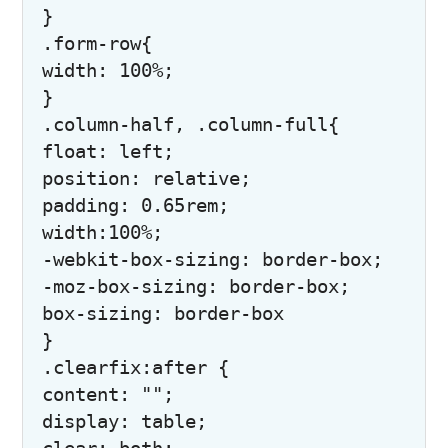
}

.form-row{

width: 100%;

}

.column-half, .column-full{

float: left;

position: relative;

padding: 0.65rem;

width:100%;

-webkit-box-sizing: border-box;

-moz-box-sizing: border-box;

box-sizing: border-box

}

.clearfix:after {

content: "";

display: table;
