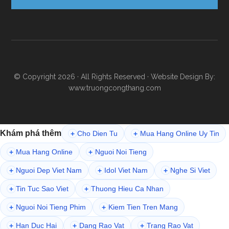
© Copyright 2026 · All Rights Reserved · Website Design By:
www.truongcongthang.com
Khám phá thêm
Cho Dien Tu
Mua Hang Online Uy Tin
+
+
Mua Hang Online
Nguoi Noi Tieng
+
+
Nguoi Dep Viet Nam
Idol Viet Nam
Nghe Si Viet
+
+
+
Tin Tuc Sao Viet
Thuong Hieu Ca Nhan
+
+
Nguoi Noi Tieng Phim
Kiem Tien Tren Mang
+
+
Han Duc Hai
Dang Rao Vat
Trang Rao Vat
+
+
+