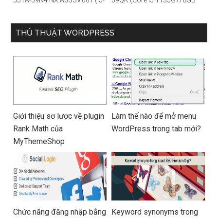
1135G7/16GB RAM/1TB
RAM/512GB/14″FHD/Win
SSD/14″FHD_Touch/Win10/X
11/Vàng)
anh) – Hàng chính hãng
THỦ THUẬT WORDPRESS
Giới thiệu sơ lược về plugin
Làm thế nào để mở menu
Rank Math của
WordPress trong tab mới?
MyThemeShop
Chức năng đăng nhập bằng
Keyword synonyms trong