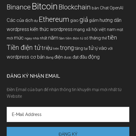
Bitcoin
Binance
Blockchain
Chat OpenAI
bàn
Ethereum
giả
Các
hướng dẫn
của
giảm
dịch
giao
dự
wordpress
kiến thức wordpress
mạng xã hội việt nam
mật
tiền
năm
mức
tháng
mới
nhất
thế
số
ngay
nhà
Sàn tiền điện tử
Tiền điện tử
trọng
triệu
tử
vào
tăng
tỷ
với
tại
trên
động
wordpress cơ bản
điện
đầu
đạt
đang
được
ĐĂNG KÝ NHẬN EMAIL
Điền Email của bạn để nhận thông tin khuyến mại mới nhất từ
Website