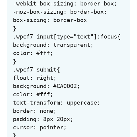
-webkit-box-sizing: border-box;

-moz-box-sizing: border-box;

box-sizing: border-box

}

.wpcf7 input[type="text"]:focus{

background: transparent;

color: #fff;

}

.wpcf7-submit{

float: right;

background: #CA0002;

color: #fff;

text-transform: uppercase;

border: none;

padding: 8px 20px;

cursor: pointer;

}
