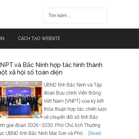
IN
CÁCH TẠO WEBSITE
NPT và Bắc Ninh hợp tác hình thành
ột xã hội số toàn diện
UBND tỉnh Bắc Ninh và Tập
đoàn Bưu chính Viễn thông
Việt Nam (VNPT) vừa ký kết
thỏa thuận hợp tác chiến lược
về chuyển đổi số tỉnh Bắc
inh giai đoạn 2026–2030. Phó Chủ tịch Thường
rực UBND tỉnh Bắc Ninh Mai Sơn và Phó …
[Read