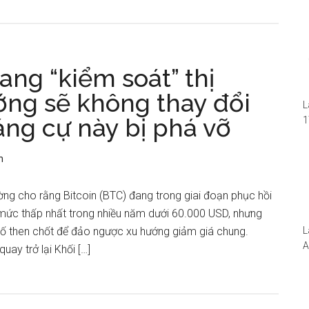
ng “kiểm soát” thị
ng sẽ không thay đổi
L
ng cự này bị phá vỡ
1
i
1
n
W
ường cho rằng Bitcoin (BTC) đang trong giai đoạn phục hồi
 mức thấp nhất trong nhiều năm dưới 60.000 USD, nhưng
ố then chốt để đảo ngược xu hướng giảm giá chung.
L
A
uay trở lại Khối […]
N
5
S
I