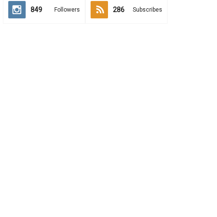
849
286
Followers
Subscribes