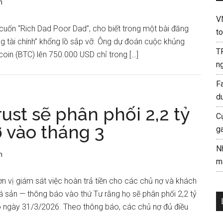
n
V
 cuốn “Rich Dad Poor Dad”, cho biết trong một bài đăng
to
g tài chính” khổng lồ sắp vỡ. Ông dự đoán cuộc khủng
T
coin (BTC) lên 750.000 USD chỉ trong […]
ng
F
d
ust sẽ phân phối 2,2 tỷ
C
ợ vào tháng 3
g
N
n
mà
n vị giám sát việc hoàn trả tiền cho các chủ nợ và khách
 sản — thông báo vào thứ Tư rằng họ sẽ phân phối 2,2 tỷ
 ngày 31/3/2026. Theo thông báo, các chủ nợ đủ điều