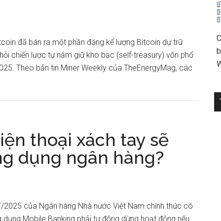
C
tcoin đã bán ra một phần đáng kể lượng Bitcoin dự trữ
b
hỏi chiến lược tự nắm giữ kho bạc (self-treasury) vốn phổ
W
2025. Theo bản tin Miner Weekly của TheEnergyMag, các
iện thoại xách tay sẽ
ng dụng ngân hàng?
77/2025 của Ngân hàng Nhà nước Việt Nam chính thức có
ng dụng Mobile Banking phải tự động dừng hoạt động nếu