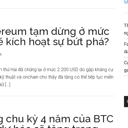
Mo
T
hereum tạm dừng ở mức
ng
ẽ kích hoạt sự bứt phá?
F
d
n
C
 thứ Hai đã chững lại ở mức 2.200 USD do gặp kháng cự
g
 kỹ thuật và onchain cho thấy đà tăng có thể tiếp tục miễn
iữ […]
g chu kỳ 4 năm của BTC