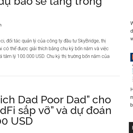
dự báo sẽ tăng trong
W
n
d
w
 đối tác quản lý của công ty đầu tư SkyBridge, thị
tại có thể được giải thích bằng chu kỳ bốn năm và việc
á tâm lý 100.000 USD. Chu kỳ thị trường bốn năm của
H
Rich Dad Poor Dad” cho
m
b
dFi sắp vỡ” và dự đoán
000 USD