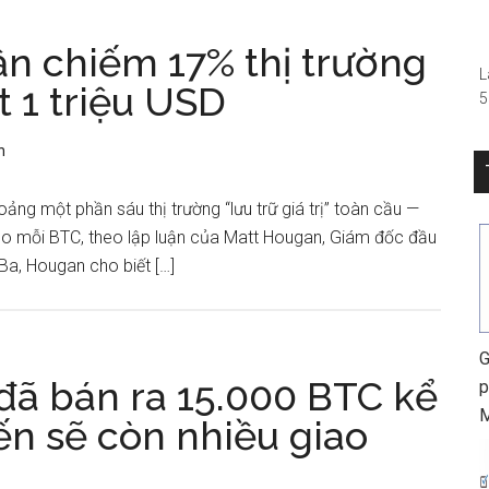
–
cần chiếm 17% thị trường
L
ạt 1 triệu USD
5
(
R
n
S
0
ảng một phần sáu thị trường “lưu trữ giá trị” toàn cầu —
h
 cho mỗi BTC, theo lập luận của Matt Hougan, Giám đốc đầu
Ba, Hougan cho biết […]
G
 đã bán ra 15.000 BTC kể
p
ến ​​sẽ còn nhiều giao