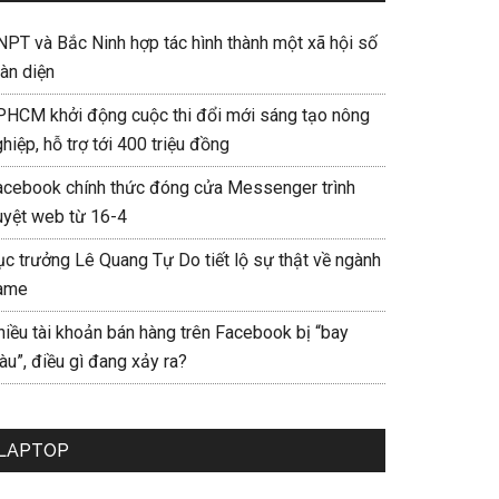
NPT và Bắc Ninh hợp tác hình thành một xã hội số
àn diện
PHCM khởi động cuộc thi đổi mới sáng tạo nông
hiệp, hỗ trợ tới 400 triệu đồng
acebook chính thức đóng cửa Messenger trình
uyệt web từ 16-4
ục trưởng Lê Quang Tự Do tiết lộ sự thật về ngành
ame
hiều tài khoản bán hàng trên Facebook bị “bay
u”, điều gì đang xảy ra?
LAPTOP