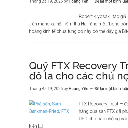
Tháng Ba 19, 2026
by
Hoàng Yến
Để lại một bình luậ
Robert Kiyosaki, tác giả
trên mạng xã hội hôm thứ Hai rằng một “bong bón
hoảng kinh tế chưa từng có này có thể đẩy giá Bit
Quỹ FTX Recovery Tr
đô la cho các chủ n
Tháng Ba 19, 2026
by
Hoàng Yến
Để lại một bình luậ
FTX Recovery Trust — đơ
hàng của sàn FTX đã phá
USD cho các chủ nợ vào
kiện […]