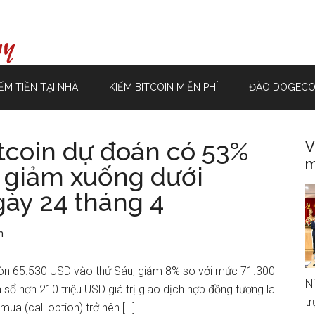
ẾM TIỀN TẠI NHÀ
KIẾM BITCOIN MIỄN PHÍ
ĐÀO DOGECO
itcoin dự đoán có 53%
V
m
 giảm xuống dưới
ày 24 tháng 4
n
còn 65.530 USD vào thứ Sáu, giảm 8% so với mức 71.300
N
ổ hơn 210 triệu USD giá trị giao dịch hợp đồng tương lai
t
ua (call option) trở nên […]