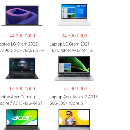
44.990.000đ
24.790.000đ
aptop LG Gram 2022
Laptop LG Gram 2021
7Z90Q-G.AH76A5 (Core-
16ZD90P-G.AX54A5 (i5-
7
1135G7/8GB RAM/512GB
260P/16GB/512GB/17″
SSD/16″WQXGA/Dos/Trắ
QXGA/Win 11/Xám)
ng)
14.590.000đ
15.190.000đ
aptop Acer Gaming
Laptop Acer Aspire 3 A315-
spire 7 A715-42G-R4ST
58G-50S4 (Core i5
H.QAYSV.004 (R5
1135G7/8GB
500U/8GB RAM/256GB
RAM/512GB/15.6″FHD/M
SD/15.6″FHD
X350 2GB/Win 10/Bạc)
PS/GTX1650 4GB/Win10)