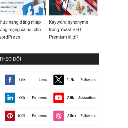
hức năng đăng nhập
Keyword synonyms
ằng mạng xã hội cho
trong Yoast SEO
ordPress
Premium là gì?
THEO DÕI
7.5k
1.7k
Likes
Followers
735
2.8k
Followers
Subscribes
524
7.3m
Followers
Followers