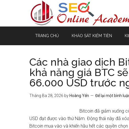
TRANG CHỦ
KHẢO SÁT KIẾM TIỀN
KI
Các nhà giao dịch B
khả năng giá BTC sẽ
66.000 USD trước ng
Tháng Ba 28, 2026
by
Hoàng Yến
Để lại một bình luậ
Bitcoin đã giảm xuống 
USD đạt được vào thứ Năm. Động thái này đã xóa s
Bitcoin mua vào và khiến hầu hết các quyền chọn m