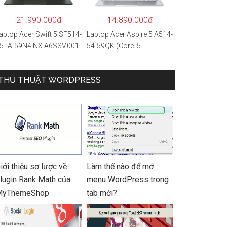
 Hàng chính hãng
21.990.000đ
14.890.000đ
aptop Acer Swift 5 SF514-
Laptop Acer Aspire 5 A514-
5TA-59N4 NX.A6SSV.001
54-59QK (Core i5
i5-1135G7/16GB
1135G7/8GB
AM/1TB
RAM/512GB/14″FHD/Win
SD/14″FHD_Touch/Win1
THỦ THUẬT WORDPRESS
11/Vàng)
/Xanh) – Hàng chính
ãng
iới thiệu sơ lược về
Làm thế nào để mở
lugin Rank Math của
menu WordPress trong
MyThemeShop
tab mới?