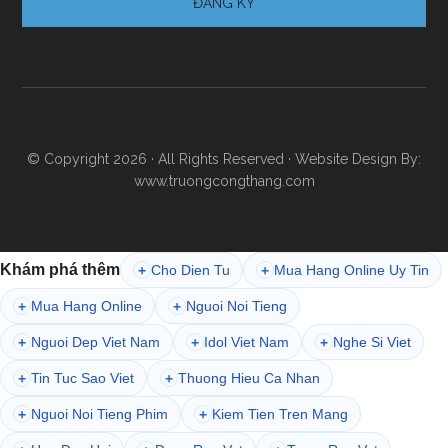
© Copyright 2026 · All Rights Reserved · Website Design By:
www.truongcongthang.com
Khám phá thêm
Cho Dien Tu
Mua Hang Online Uy Tin
+
+
Mua Hang Online
Nguoi Noi Tieng
+
+
Nguoi Dep Viet Nam
Idol Viet Nam
Nghe Si Viet
+
+
+
Tin Tuc Sao Viet
Thuong Hieu Ca Nhan
+
+
Nguoi Noi Tieng Phim
Kiem Tien Tren Mang
+
+