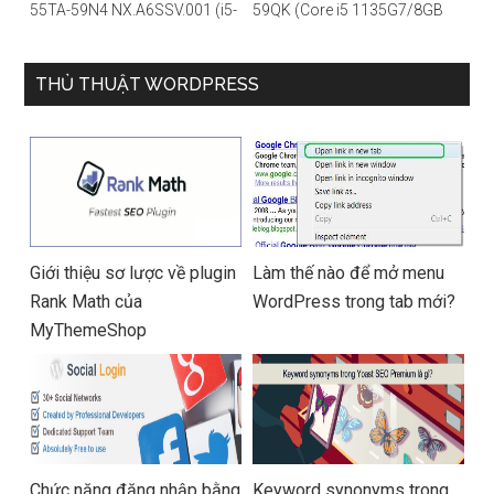
55TA-59N4 NX.A6SSV.001 (i5-
59QK (Core i5 1135G7/8GB
1135G7/16GB RAM/1TB
RAM/512GB/14″FHD/Win
SSD/14″FHD_Touch/Win10/X
11/Vàng)
anh) – Hàng chính hãng
THỦ THUẬT WORDPRESS
Giới thiệu sơ lược về plugin
Làm thế nào để mở menu
Rank Math của
WordPress trong tab mới?
MyThemeShop
Chức năng đăng nhập bằng
Keyword synonyms trong