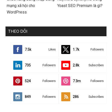
mạng xã hội cho
Yoast SEO Premium là gì?
WordPress
THEO DÕI
7.5k
1.7k
Likes
Followers
735
2.8k
Followers
Subscribes
524
7.3m
Followers
Followers
849
286
Followers
Subscribes