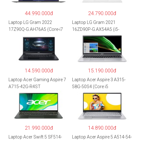
44.990.000đ
24.790.000đ
Laptop LG Gram 2022
Laptop LG Gram 2021
17Z90Q-G.AH76A5 (Core-i7
16ZD90P-G.AX54A5 (i5-
1260P/16GB/512GB/17″
1135G7/8GB RAM/512GB
WQXGA/Win 11/Xám)
SSD/16″WQXGA/Dos/Trắng)
14.590.000đ
15.190.000đ
Laptop Acer Gaming Aspire 7
Laptop Acer Aspire 3 A315-
A715-42G-R4ST
58G-50S4 (Core i5
NH.QAYSV.004 (R5
1135G7/8GB
5500U/8GB RAM/256GB
RAM/512GB/15.6″FHD/MX35
SSD/15.6″FHD IPS/GTX1650
0 2GB/Win 10/Bạc)
4GB/Win10) – Hàng chính
hãng
21.990.000đ
14.890.000đ
Laptop Acer Swift 5 SF514-
Laptop Acer Aspire 5 A514-54-