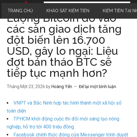
TRANG CHỦ
KHẢO SÁT KIẾM TIỀN
KIẾM TIỀN TẠI N
Lượng Bitcoin đổ vào
các sàn giao dịch tăng
đột biến lên 16.700
USD, gây lo ngại: Liệu
đợt bán tháo BTC sẽ
tiếp tục mạnh hơn?
Tháng Một 23, 2026
by
Hoàng Yến
Để lại một bình luận
VNPT và Bắc Ninh hợp tác hình thành một xã hội số
toàn diện
TPHCM khởi động cuộc thi đổi mới sáng tạo nông
nghiệp, hỗ trợ tới 400 triệu đồng
Facebook chính thức đóng cửa Messenger trình duyệt