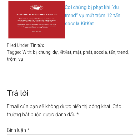
Coi chừng bị phạt khi “đu
trend” vụ mất trộm 12 tấn
socola KitKat
Filed Under:
Tin tức
Tagged With:
bị
,
chung
,
dự
,
KitKat
,
mật
,
phát
,
socola
,
tấn
,
trend
,
trộm
,
vụ
Trả lời
Email của bạn sẽ không được hiển thị công khai.
Các
trường bắt buộc được đánh dấu
*
Bình luận
*