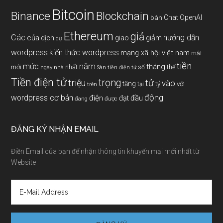
Bitcoin
Binance
Blockchain
Chat OpenAI
bàn
Ethereum
giả
Các
hướng dẫn
của
giảm
dịch
giao
dự
wordpress
kiến thức wordpress
mạng xã hội việt nam
mật
tiền
năm
mức
tháng
mới
nhất
thế
số
ngay
nhà
Sàn tiền điện tử
Tiền điện tử
trọng
triệu
tử
vào
tăng
tỷ
với
tại
trên
động
wordpress cơ bản
điện
đầu
đạt
đang
được
ĐĂNG KÝ NHẬN EMAIL
Điền Email của bạn để nhận thông tin khuyến mại mới nhất từ
Website