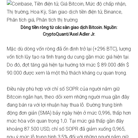
Dòng tiền ròng từ các sàn giao dịch Bitcoin. Nguồn:
CryptoQuant/Axel Adler Jr.
Mặc dù dòng vốn ròng đã ổn định trở lại (+296 BTC), lượng
vốn tích lũy tạo ra tình trạng dư cung gần mức giá hiện tại.
Do đó, đợt tăng giá hiện tại hướng tới mức $ 89.000 đến $
90.000 được xem là một thử thách kháng cự quan trọng.
Điều này phù hợp với chỉ số SOPR của người nắm giữ
Bitcoin ngắn hạn, theo dõi xem những người mua gần đây
đang bán ra với lợi nhuận hay thua lỗ. Đường trung bình
động đơn giản (SMA) bảy ngày hiện ở mức 0,996, thấp hơn
mức hòa vốn quan trọng 1,0. Tại mức giá thấp gần đây
khoảng 87.500 USD, chỉ số SOPR đã giảm xuống 0,965,
ngụ ý mức lỗ trung bình 3,5% đối với những người nắm giữ