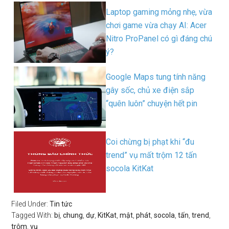
Laptop gaming mỏng nhẹ, vừa
chơi game vừa chạy AI: Acer
Nitro ProPanel có gì đáng chú
ý?
Google Maps tung tính năng
gây sốc, chủ xe điện sắp
“quên luôn” chuyện hết pin
Coi chừng bị phạt khi “đu
trend” vụ mất trộm 12 tấn
socola KitKat
Filed Under:
Tin tức
Tagged With:
bị
,
chung
,
dự
,
KitKat
,
mật
,
phát
,
socola
,
tấn
,
trend
,
trộm
,
vụ