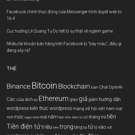
Facebook chính thức đóng cửa Messenger trình duyệt web từ
16-4
Cục trưởng Lê Quang Tự Do tiết lộ sự thật về ngành game
Nhiều tài khoản bán hàng trên Facebook bị “bay màu”, điều gì
đang xảy ra?
THẺ
Bitcoin
Binance
Blockchain
Chat OpenAI
bàn
Ethereum
giả
Các
hướng dẫn
của
giảm
dịch
giao
dự
wordpress
kiến thức wordpress
mạng xã hội việt nam
mật
tiền
năm
mức
tháng
mới
nhất
thế
số
ngay
nhà
Sàn tiền điện tử
Tiền điện tử
trọng
triệu
tử
vào
tăng
tỷ
với
tại
trên