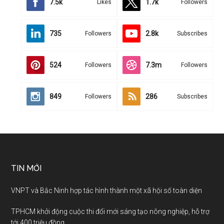
7.5k
1.7k
Likes
Followers
735
2.8k
Followers
Subscribes
524
7.3m
Followers
Followers
849
286
Followers
Subscribes
TIN MỚI
VNPT và Bắc Ninh hợp tác hình thành một xã hội số toàn diện
TPHCM khởi động cuộc thi đổi mới sáng tạo nông nghiệp, hỗ trợ
tới 400 triệu đồng