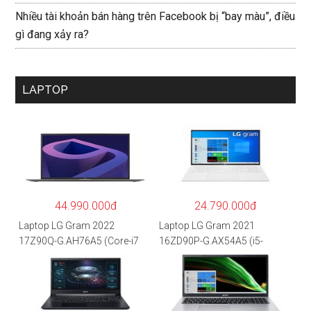
Nhiều tài khoản bán hàng trên Facebook bị “bay màu”, điều
gì đang xảy ra?
LAPTOP
44.990.000đ
24.790.000đ
Laptop LG Gram 2022
Laptop LG Gram 2021
17Z90Q-G.AH76A5 (Core-i7
16ZD90P-G.AX54A5 (i5-
1260P/16GB/512GB/17″
1135G7/8GB RAM/512GB
WQXGA/Win 11/Xám)
SSD/16″WQXGA/Dos/Trắng)