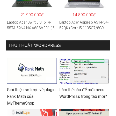
4GB/Win10) – Hàng chính
hãng
21.990.000đ
14.890.000đ
Laptop Acer Swift 5 SF514-
Laptop Acer Aspire 5 A514-54-
55TA-59N4 NX.A6SSV.001 (i5-
59QK (Core i5 1135G7/8GB
1135G7/16GB RAM/1TB
RAM/512GB/14″FHD/Win
SSD/14″FHD_Touch/Win10/X
11/Vàng)
anh) – Hàng chính hãng
THỦ THUẬT WORDPRESS
Giới thiệu sơ lược về plugin
Làm thế nào để mở menu
Rank Math của
WordPress trong tab mới?
MyThemeShop