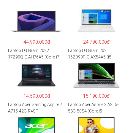
44.990.000đ
24.790.000đ
Laptop LG Gram 2022
Laptop LG Gram 2021
17Z90Q-G.AH76A5 (Core-i7
16ZD90P-G.AX54A5 (i5-
1260P/16GB/512GB/17″
1135G7/8GB RAM/512GB
WQXGA/Win 11/Xám)
SSD/16″WQXGA/Dos/Trắng)
14.590.000đ
15.190.000đ
Laptop Acer Gaming Aspire 7
Laptop Acer Aspire 3 A315-
A715-42G-R4ST
58G-50S4 (Core i5
NH.QAYSV.004 (R5
1135G7/8GB
5500U/8GB RAM/256GB
RAM/512GB/15.6″FHD/MX35
SSD/15.6″FHD IPS/GTX1650
0 2GB/Win 10/Bạc)