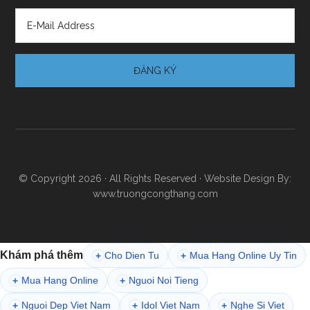
© Copyright 2026 · All Rights Reserved · Website Design By:
www.truongcongthang.com
Khám phá thêm
Cho Dien Tu
Mua Hang Online Uy Tin
+
+
Mua Hang Online
Nguoi Noi Tieng
+
+
Nguoi Dep Viet Nam
Idol Viet Nam
Nghe Si Viet
+
+
+