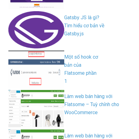
Gatsby JS là gì?
Tìm hiểu cơ bản về
Gatsby.js
Một số hook cơ
bản của
Flatsome phần
1
Làm web bán hàng với
Flatsome – Tuỳ chỉnh cho
WooCommerce
Làm web bán hàng với