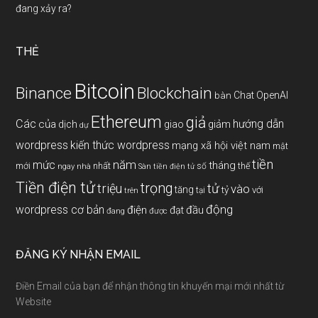
đang xảy ra?
THẺ
Bitcoin
Binance
Blockchain
Chat OpenAI
bàn
Ethereum
giả
Các
hướng dẫn
của
giảm
dịch
giao
dự
wordpress
kiến thức wordpress
mạng xã hội việt nam
mật
tiền
năm
mức
tháng
mới
nhất
thế
số
ngay
nhà
Sàn tiền điện tử
Tiền điện tử
trọng
triệu
tử
vào
tăng
tỷ
với
tại
trên
động
wordpress cơ bản
điện
đầu
đạt
đang
được
ĐĂNG KÝ NHẬN EMAIL
Điền Email của bạn để nhận thông tin khuyến mại mới nhất từ
Website