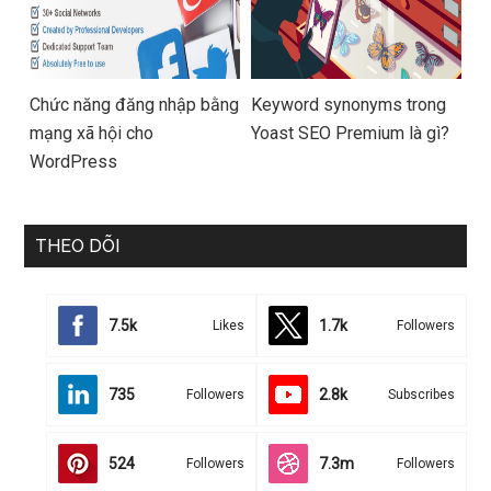
Chức năng đăng nhập bằng
Keyword synonyms trong
mạng xã hội cho
Yoast SEO Premium là gì?
WordPress
THEO DÕI
7.5k
1.7k
Likes
Followers
735
2.8k
Followers
Subscribes
524
7.3m
Followers
Followers