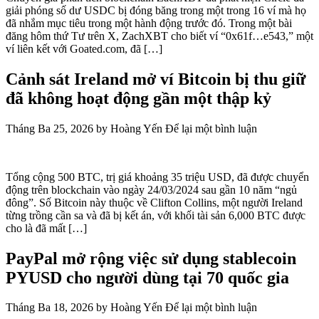
giải phóng số dư USDC bị đóng băng trong một trong 16 ví mà họ
đã nhắm mục tiêu trong một hành động trước đó. Trong một bài
đăng hôm thứ Tư trên X, ZachXBT cho biết ví “0x61f…e543,” một
ví liên kết với Goated.com, đã […]
Cảnh sát Ireland mở ví Bitcoin bị thu giữ
đã không hoạt động gần một thập kỷ
Tháng Ba 25, 2026
by
Hoàng Yến
Để lại một bình luận
Tổng cộng 500 BTC, trị giá khoảng 35 triệu USD, đã được chuyển
động trên blockchain vào ngày 24/03/2024 sau gần 10 năm “ngủ
đông”. Số Bitcoin này thuộc về Clifton Collins, một người Ireland
từng trồng cần sa và đã bị kết án, với khối tài sản 6,000 BTC được
cho là đã mất […]
PayPal mở rộng việc sử dụng stablecoin
PYUSD cho người dùng tại 70 quốc gia
Tháng Ba 18, 2026
by
Hoàng Yến
Để lại một bình luận