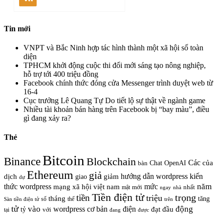
Tin mới
VNPT và Bắc Ninh hợp tác hình thành một xã hội số toàn
diện
TPHCM khởi động cuộc thi đổi mới sáng tạo nông nghiệp,
hỗ trợ tới 400 triệu đồng
Facebook chính thức đóng cửa Messenger trình duyệt web từ
16-4
Cục trưởng Lê Quang Tự Do tiết lộ sự thật về ngành game
Nhiều tài khoản bán hàng trên Facebook bị “bay màu”, điều
gì đang xảy ra?
Thẻ
Bitcoin
Binance
Blockchain
Các
của
Chat OpenAI
bàn
Ethereum
giả
hướng dẫn wordpress
kiến
dịch
giao
giảm
dự
năm
thức wordpress
mức
mạng xã hội việt nam
nhất
mật
mới
ngay
nhà
Tiền điện tử
trọng
tiền
triệu
tháng
tăng
số
thế
trên
Sàn tiền điện tử
tử
vào
động
wordpress cơ bản
điện
đầu
đạt
tỷ
với
tại
đang
được