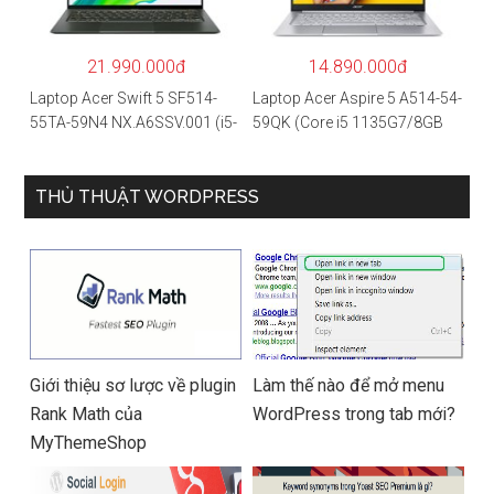
4GB/Win10) – Hàng chính
hãng
21.990.000đ
14.890.000đ
Laptop Acer Swift 5 SF514-
Laptop Acer Aspire 5 A514-54-
55TA-59N4 NX.A6SSV.001 (i5-
59QK (Core i5 1135G7/8GB
1135G7/16GB RAM/1TB
RAM/512GB/14″FHD/Win
SSD/14″FHD_Touch/Win10/X
11/Vàng)
anh) – Hàng chính hãng
THỦ THUẬT WORDPRESS
Giới thiệu sơ lược về plugin
Làm thế nào để mở menu
Rank Math của
WordPress trong tab mới?
MyThemeShop