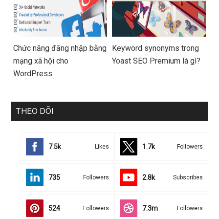
Chức năng đăng nhập bằng
Keyword synonyms trong
mạng xã hội cho
Yoast SEO Premium là gì?
WordPress
THEO DÕI
7.5k
1.7k
Likes
Followers
735
2.8k
Followers
Subscribes
524
7.3m
Followers
Followers