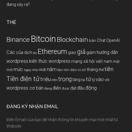
đang xảy ra?
THẺ
Bitcoin
Binance
Blockchain
Chat OpenAI
bàn
Ethereum
giả
Các
hướng dẫn
của
giảm
dịch
giao
dự
wordpress
kiến thức wordpress
mạng xã hội việt nam
mật
tiền
năm
mức
tháng
mới
nhất
thế
số
ngay
nhà
Sàn tiền điện tử
Tiền điện tử
trọng
triệu
tử
vào
tăng
tỷ
với
tại
trên
động
wordpress cơ bản
điện
đầu
đạt
đang
được
ĐĂNG KÝ NHẬN EMAIL
Điền Email của bạn để nhận thông tin khuyến mại mới nhất từ
Website