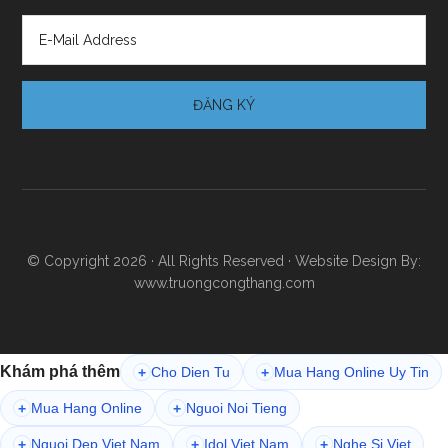
© Copyright 2026 · All Rights Reserved · Website Design By:
www.truongcongthang.com
Khám phá thêm
Cho Dien Tu
Mua Hang Online Uy Tin
+
+
Mua Hang Online
Nguoi Noi Tieng
+
+
Nguoi Dep Viet Nam
Idol Viet Nam
Nghe Si Viet
+
+
+