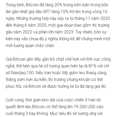
Trung bình, Bitcoin đã tăng 20% ​​trong bốn tuần trong bốn
lần gần nhất giá dầu WTI tăng 15% trở lên trong vòng 10
ngày. Những trường hợp này xảy ra từ tháng 11 năm 2020
đến tháng 6 năm 2025, một giai đoạn bao gồm thị trường
gấu năm 2022 và phần lớn năm 2023. Tuy nhiên, bốn sự
kiện này vẫn chưa đủ ý nghĩa thống kê để chứng minh một
mối tương quan chắc chắn.
Giá Bitcoin gần đây gắn bó chặt chẽ hơn với lĩnh vực công
nghệ, thể hiện qua
hệ số tương quan hiện tại là 81% với chỉ
số Nasdaq 100.
Nếu Iran hoặc Mỹ giảm leo thang căng
thẳng sớm hơn dự kiến, thị trường chứng khoán có thể
phục hồi, và Bitcoin sẽ được hưởng lợi từ đà tăng giá đó.
Cuối cùng,
thời gian kéo dài của cuộc chiến ở Iran
sẽ
quyết định liệu Bitcoin có thể tăng lên 79.200 USD vào
cuối tháng 3 hay không. Mục tiêu đó sẽ tương ứng với