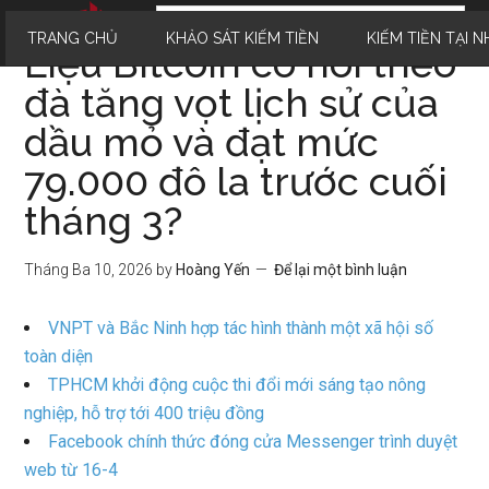
TRANG CHỦ
KHẢO SÁT KIẾM TIỀN
KIẾM TIỀN TẠI N
Liệu Bitcoin có noi theo
đà tăng vọt lịch sử của
dầu mỏ và đạt mức
79.000 đô la trước cuối
tháng 3?
Tháng Ba 10, 2026
by
Hoàng Yến
Để lại một bình luận
VNPT và Bắc Ninh hợp tác hình thành một xã hội số
toàn diện
TPHCM khởi động cuộc thi đổi mới sáng tạo nông
nghiệp, hỗ trợ tới 400 triệu đồng
Facebook chính thức đóng cửa Messenger trình duyệt
web từ 16-4