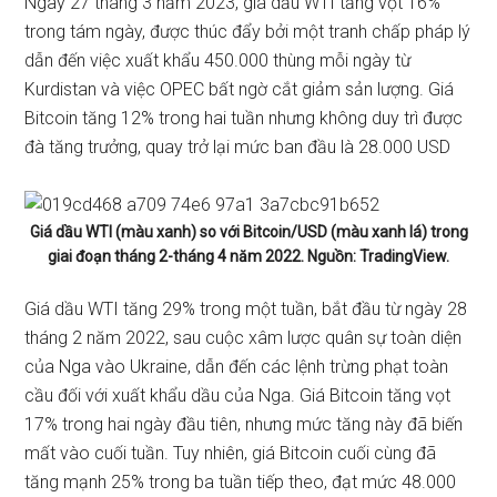
Ngày 27 tháng 3 năm 2023, giá dầu WTI tăng vọt 16%
trong tám ngày, được thúc đẩy bởi một tranh chấp pháp lý
dẫn đến việc xuất khẩu 450.000 thùng mỗi ngày từ
Kurdistan và việc OPEC bất ngờ cắt giảm sản lượng. Giá
Bitcoin tăng 12% trong hai tuần nhưng không duy trì được
đà tăng trưởng, quay trở lại mức ban đầu là 28.000 USD
Giá dầu WTI (màu xanh) so với Bitcoin/USD (màu xanh lá) trong
giai đoạn tháng 2-tháng 4 năm 2022. Nguồn: TradingView.
Giá dầu WTI tăng 29% trong một tuần, bắt đầu từ ngày 28
tháng 2 năm 2022, sau cuộc xâm lược quân sự toàn diện
của Nga vào Ukraine, dẫn đến các lệnh trừng phạt toàn
cầu đối với xuất khẩu dầu của Nga. Giá Bitcoin tăng vọt
17% trong hai ngày đầu tiên, nhưng mức tăng này đã biến
mất vào cuối tuần. Tuy nhiên, giá Bitcoin cuối cùng đã
tăng mạnh 25% trong ba tuần tiếp theo, đạt mức 48.000