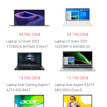
44.990.000đ
24.790.000đ
Laptop LG Gram 2022
Laptop LG Gram 2021
17Z90Q-G.AH76A5 (Core-i7
16ZD90P-G.AX54A5 (i5-
1260P/16GB/512GB/17″
1135G7/8GB RAM/512GB
WQXGA/Win 11/Xám)
SSD/16″WQXGA/Dos/Trắng)
14.590.000đ
15.190.000đ
Laptop Acer Gaming Aspire 7
Laptop Acer Aspire 3 A315-
A715-42G-R4ST
58G-50S4 (Core i5
NH.QAYSV.004 (R5
1135G7/8GB
5500U/8GB RAM/256GB
RAM/512GB/15.6″FHD/MX35
SSD/15.6″FHD IPS/GTX1650
0 2GB/Win 10/Bạc)