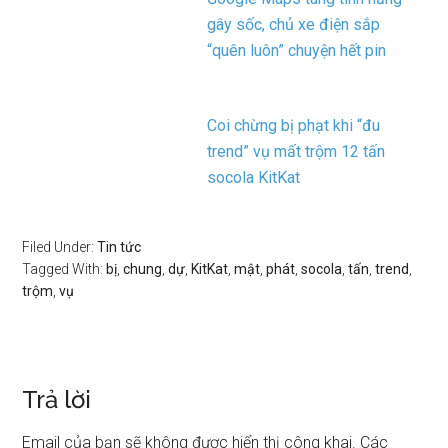
gây sốc, chủ xe điện sắp
“quên luôn” chuyện hết pin
Coi chừng bị phạt khi “đu
trend” vụ mất trộm 12 tấn
socola KitKat
Filed Under:
Tin tức
Tagged With:
bị
,
chung
,
dự
,
KitKat
,
mật
,
phát
,
socola
,
tấn
,
trend
,
trộm
,
vụ
Trả lời
Email của bạn sẽ không được hiển thị công khai.
Các