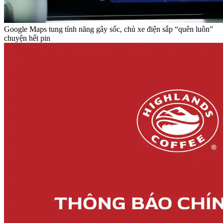
Google Maps tung tính năng gây sốc, chủ xe điện sắp “quên luôn”
chuyện hết pin