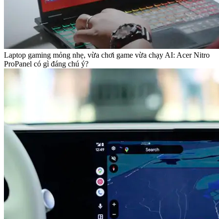
Laptop gaming mỏng nhẹ, vừa chơi game vừa chạy AI: Acer Nitro
ProPanel có gì đáng chú ý?