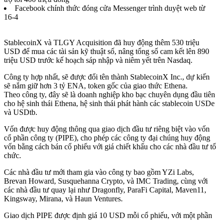
Facebook chính thức đóng cửa Messenger trình duyệt web từ
16-4
StablecoinX và TLGY Acquisition đã huy động thêm 530 triệu
USD để mua các tài sản kỹ thuật số, nâng tổng số cam kết lên 890
triệu USD trước kế hoạch sáp nhập và niêm yết trên Nasdaq.
Công ty hợp nhất, sẽ được đổi tên thành StablecoinX Inc., dự kiến
sẽ nắm giữ hơn 3 tỷ ENA, token gốc của giao thức Ethena.
Theo
công ty, đây sẽ là doanh nghiệp kho bạc chuyên dụng đầu tiên
cho hệ sinh thái Ethena, hệ sinh thái phát hành các stablecoin USDe
và USDtb.
Vốn được huy động thông qua giao dịch đầu tư riêng biệt vào vốn
cổ phần công ty (PIPE), cho phép các công ty đại chúng huy động
vốn bằng cách bán cổ phiếu với giá chiết khấu cho các nhà đầu tư tổ
chức.
Các nhà đầu tư mới tham gia vào công ty bao gồm YZi Labs,
Brevan Howard, Susquehanna Crypto, và IMC Trading, cùng với
các nhà đầu tư quay lại như Dragonfly, ParaFi Capital, Maven11,
Kingsway, Mirana, và Haun Ventures.
Giao dịch PIPE được định giá 10 USD mỗi cổ phiếu, với một phần