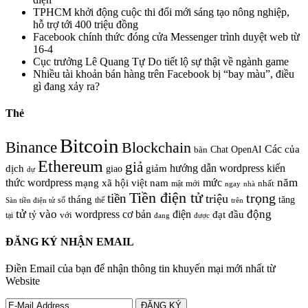
TPHCM khởi động cuộc thi đổi mới sáng tạo nông nghiệp,
hỗ trợ tới 400 triệu đồng
Facebook chính thức đóng cửa Messenger trình duyệt web từ
16-4
Cục trưởng Lê Quang Tự Do tiết lộ sự thật về ngành game
Nhiều tài khoản bán hàng trên Facebook bị “bay màu”, điều
gì đang xảy ra?
Thẻ
Bitcoin
Binance
Blockchain
Các
của
Chat OpenAI
bàn
Ethereum
giả
hướng dẫn wordpress
kiến
dịch
giao
giảm
dự
năm
thức wordpress
mức
mạng xã hội việt nam
nhất
mật
mới
ngay
nhà
Tiền điện tử
trọng
tiền
triệu
tháng
tăng
số
thế
trên
Sàn tiền điện tử
tử
vào
động
wordpress cơ bản
điện
đầu
đạt
tỷ
với
tại
đang
được
ĐĂNG KÝ NHẬN EMAIL
Điền Email của bạn để nhận thông tin khuyến mại mới nhất từ
Website