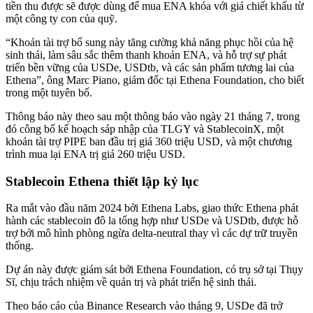
tiền thu được sẽ được dùng để mua ENA khóa với giá chiết khấu từ
một công ty con của quỹ.
“Khoản tài trợ bổ sung này tăng cường khả năng phục hồi của hệ
sinh thái, làm sâu sắc thêm thanh khoản ENA, và hỗ trợ sự phát
triển bền vững của USDe, USDtb, và các sản phẩm tương lai của
Ethena”, ông Marc Piano, giám đốc tại Ethena Foundation, cho biết
trong một tuyên bố.
Thông báo này theo sau một thông báo vào ngày 21 tháng 7, trong
đó công bố kế hoạch sáp nhập của TLGY và StablecoinX, một
khoản tài trợ PIPE ban đầu trị giá 360 triệu USD, và một chương
trình mua lại ENA trị giá 260 triệu USD.
Stablecoin Ethena thiết lập kỷ lục
Ra mắt vào đầu năm 2024 bởi Ethena Labs, giao thức Ethena phát
hành các stablecoin đô la tổng hợp như USDe và USDtb, được hỗ
trợ bởi mô hình phòng ngừa delta-neutral thay vì các dự trữ truyền
thống.
Dự án này được giám sát bởi Ethena Foundation, có trụ sở tại Thụy
Sĩ, chịu trách nhiệm về quản trị và phát triển hệ sinh thái.
Theo báo cáo của Binance Research vào tháng 9, USDe đã trở