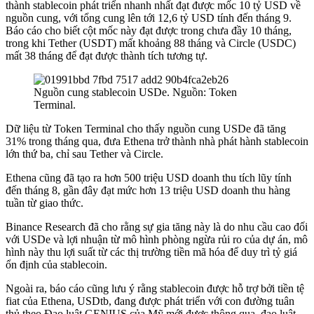
thành stablecoin phát triển nhanh nhất đạt được mốc 10 tỷ USD về
nguồn cung, với tổng cung lên tới 12,6 tỷ USD tính đến tháng 9.
Báo cáo cho biết cột mốc này đạt được trong chưa đầy 10 tháng,
trong khi Tether (USDT) mất khoảng 88 tháng và Circle (USDC)
mất 38 tháng để đạt được thành tích tương tự.
Nguồn cung stablecoin USDe. Nguồn:
Token
Terminal
.
Dữ liệu từ Token Terminal cho thấy nguồn cung USDe đã tăng
31% trong tháng qua, đưa Ethena trở thành nhà phát hành stablecoin
lớn thứ ba, chỉ sau Tether và Circle.
Ethena cũng đã tạo ra hơn 500 triệu USD doanh thu tích lũy tính
đến tháng 8, gần đây đạt mức hơn 13 triệu USD doanh thu hàng
tuần từ giao thức.
Binance Research đã cho rằng sự gia tăng này là do nhu cầu cao đối
với USDe và lợi nhuận từ mô hình phòng ngừa rủi ro của dự án, mô
hình này thu lợi suất từ các thị trường tiền mã hóa để duy trì tỷ giá
ổn định của stablecoin.
Ngoài ra, báo cáo cũng lưu ý rằng stablecoin được hỗ trợ bởi tiền tệ
fiat của Ethena, USDtb, đang được phát triển với con đường tuân
thủ theo Đạo luật GENIUS của Mỹ mới được thông qua, đạo luật