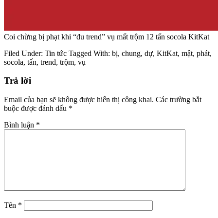
Coi chừng bị phạt khi “đu trend” vụ mất trộm 12 tấn socola KitKat
Filed Under:
Tin tức
Tagged With:
bị
,
chung
,
dự
,
KitKat
,
mật
,
phát
,
socola
,
tấn
,
trend
,
trộm
,
vụ
Trả lời
Email của bạn sẽ không được hiển thị công khai.
Các trường bắt
buộc được đánh dấu
*
Bình luận
*
Tên
*