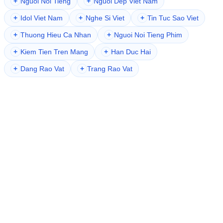
Bitcoin
Binance
Blockchain
Các
của
Chat OpenAI
bàn
Ethereum
giả
hướng dẫn wordpress
kiến
dịch
giao
giảm
dự
năm
thức wordpress
mức
mạng xã hội việt nam
nhất
mật
mới
ngay
nhà
Tiền điện tử
trọng
tiền
triệu
tháng
tăng
số
thế
trên
Sàn tiền điện tử
tử
vào
động
wordpress cơ bản
điện
đầu
đạt
tỷ
với
tại
đang
được
ĐĂNG KÝ NHẬN EMAIL
Điền Email của bạn để nhận thông tin khuyến mại mới nhất từ
Website
© Copyright 2026 · All Rights Reserved · Website Design By:
www.truongcongthang.com
Khám phá thêm
+
Cho Dien Tu
+
Mua Hang Online Uy Tin
+
Mua Hang Online
+
Nguoi Noi Tieng
+
Nguoi Dep Viet Nam