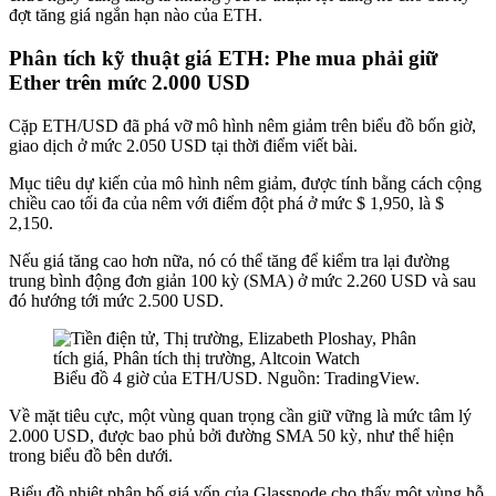
đợt tăng giá ngắn hạn nào của ETH.
Phân tích kỹ thuật giá ETH: Phe mua phải giữ
Ether trên mức 2.000 USD
Cặp ETH/USD đã phá vỡ mô hình nêm giảm trên biểu đồ bốn giờ,
giao dịch ở mức 2.050 USD tại thời điểm viết bài.
Mục tiêu dự kiến ​​của mô hình nêm giảm, được tính bằng cách cộng
chiều cao tối đa của nêm với điểm đột phá ở mức $ 1,950, là $
2,150.
Nếu giá tăng cao hơn nữa, nó có thể tăng để kiểm tra lại đường
trung bình động đơn giản
100 kỳ (SMA) ở mức 2.260 USD và sau
đó hướng tới mức 2.500 USD.
Biểu đồ 4 giờ của ETH/USD. Nguồn: TradingView.
Về mặt tiêu cực, một vùng quan trọng cần giữ vững là mức tâm lý
2.000 USD, được bao phủ bởi đường SMA 50 kỳ, như thể hiện
trong biểu đồ bên dưới.
Biểu đồ nhiệt phân bố giá vốn của Glassnode cho thấy một vùng hỗ