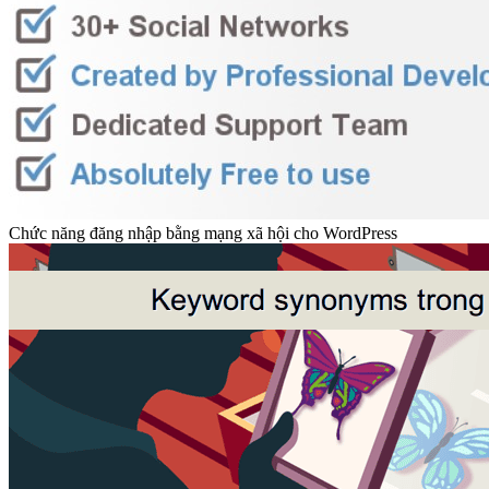
Giới thiệu sơ lược về plugin Rank Math của MyThemeShop
Làm thế nào để mở menu WordPress trong tab mới?