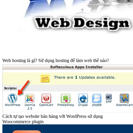
UBND tỉnh Bắc Ninh và Tập đoàn Bưu chính Viễn thông Việt
Nam (VNPT) vừa ký kết thỏa thuận hợp tác chiến lược về chuyển
đổi số tỉnh Bắc Ninh giai đoạn 2026–2030. Phó Chủ tịch Thường
trực UBND tỉnh Bắc Ninh Mai Sơn và Phó …
[Read More...]
TPHCM khởi động cuộc thi đổi mới sáng tạo nông nghiệp,
hỗ trợ tới 400 triệu đồng
Facebook chính thức đóng cửa Messenger trình duyệt web từ
16-4
Cục trưởng Lê Quang Tự Do tiết lộ sự thật về ngành game
Cách tạo Website