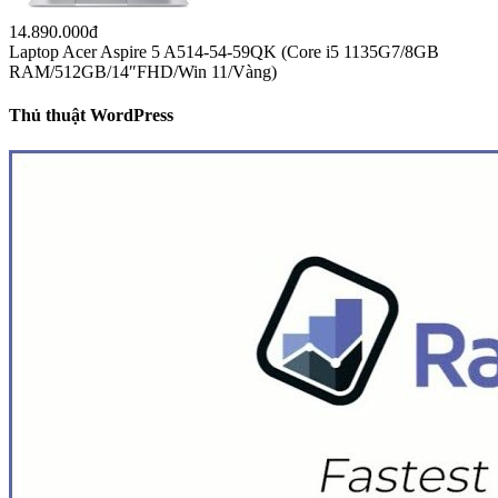
15.190.000đ
Laptop Acer Aspire 3 A315-58G-50S4 (Core i5 1135G7/8GB
RAM/512GB/15.6″FHD/MX350 2GB/Win 10/Bạc)
21.990.000đ
Laptop Acer Swift 5 SF514-55TA-59N4 NX.A6SSV.001 (i5-
1135G7/16GB RAM/1TB SSD/14″FHD_Touch/Win10/Xanh) –
Hàng chính hãng