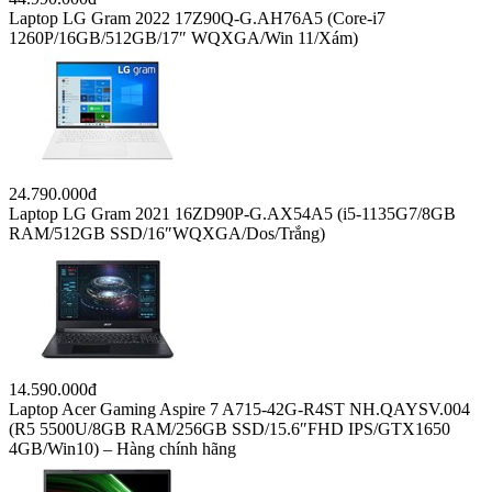
Hướng dẫn cách tạo website với chi phí thấp nhất
Bài viết mới
VNPT và Bắc Ninh hợp tác hình thành một xã hội số toàn
diện
TPHCM khởi động cuộc thi đổi mới sáng tạo nông nghiệp,
hỗ trợ tới 400 triệu đồng
Facebook chính thức đóng cửa Messenger trình duyệt web từ
16-4
Cục trưởng Lê Quang Tự Do tiết lộ sự thật về ngành game
Nhiều tài khoản bán hàng trên Facebook bị “bay màu”, điều
gì đang xảy ra?
LAPTOP
44.990.000đ