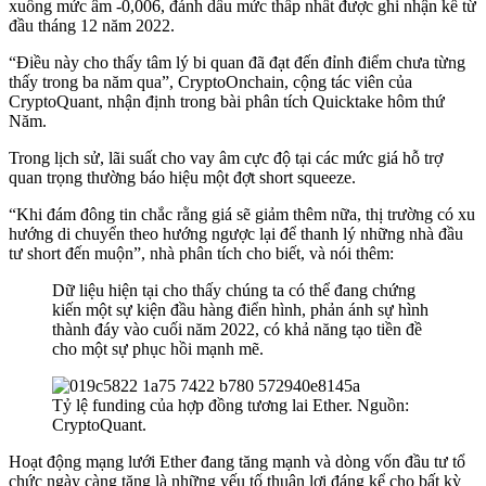
xuống mức âm -0,006, đánh dấu mức thấp nhất được ghi nhận kể từ
đầu tháng 12 năm 2022.
“Điều này cho thấy tâm lý bi quan đã đạt đến đỉnh điểm chưa từng
thấy trong ba năm qua”, CryptoOnchain, cộng tác viên của
CryptoQuant,
nhận định
trong bài phân tích Quicktake hôm thứ
Năm.
Trong lịch sử, lãi suất cho vay âm cực độ tại các mức giá hỗ trợ
quan trọng thường báo hiệu một đợt short squeeze.
“Khi đám đông tin chắc rằng giá sẽ giảm thêm nữa, thị trường có xu
hướng di chuyển theo hướng ngược lại để thanh lý những nhà đầu
tư short đến muộn”, nhà phân tích cho biết, và nói thêm:
Dữ liệu hiện tại cho thấy chúng ta có thể đang chứng
kiến ​​một sự kiện đầu hàng điển hình, phản ánh sự hình
thành đáy vào cuối năm 2022, có khả năng tạo tiền đề
cho một sự phục hồi mạnh mẽ.
Tỷ lệ funding của hợp đồng tương lai Ether. Nguồn:
CryptoQuant.
Hoạt động mạng lưới Ether đang tăng mạnh và dòng vốn đầu tư tổ
chức ngày càng tăng là những yếu tố thuận lợi đáng kể cho bất kỳ