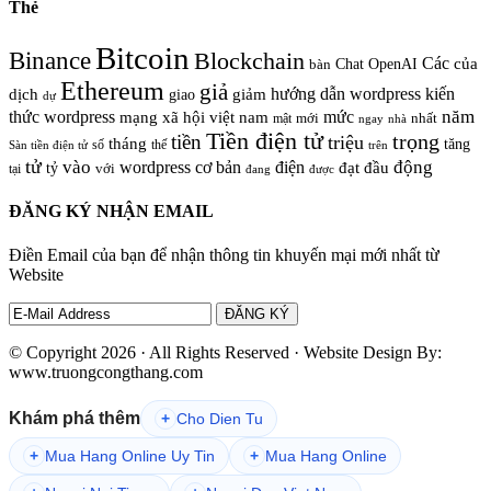
7.3m
Followers
849
Followers
286
Subscribes
Tin mới
VNPT và Bắc Ninh hợp tác hình thành một xã hội số toàn
diện
TPHCM khởi động cuộc thi đổi mới sáng tạo nông nghiệp,
hỗ trợ tới 400 triệu đồng
Facebook chính thức đóng cửa Messenger trình duyệt web từ
16-4
Cục trưởng Lê Quang Tự Do tiết lộ sự thật về ngành game
Nhiều tài khoản bán hàng trên Facebook bị “bay màu”, điều
gì đang xảy ra?
Thẻ