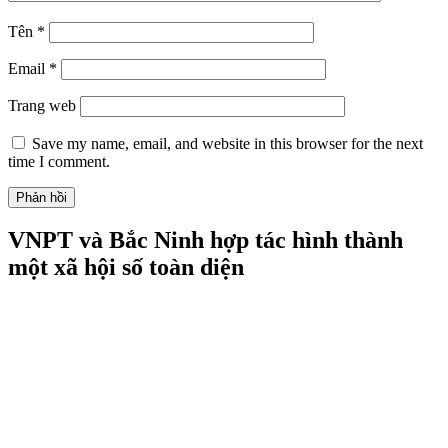
Email của bạn sẽ không được hiển thị công khai.
Các trường bắt
buộc được đánh dấu
*
Bình luận
*
Tên
*
Email
*
Trang web
Save my name, email, and website in this browser for the next
time I comment.