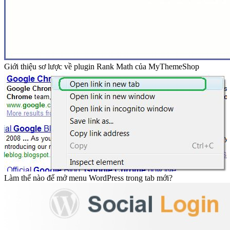
14.890.000đ
Laptop Acer Aspire 5 A514-54-59QK (Core i5 1135G7/8GB
RAM/512GB/14″FHD/Win 11/Vàng)
Thủ thuật WordPress