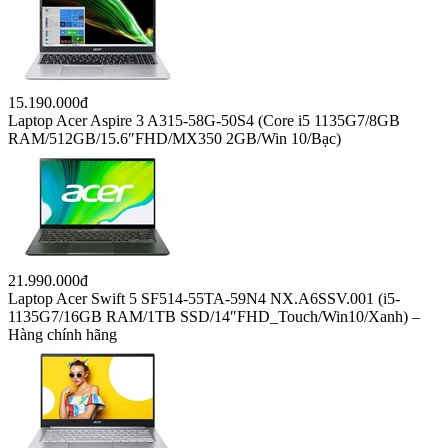
Laptop LG Gram 2022 17Z90Q-G.AH76A5 (Core-i7
1260P/16GB/512GB/17″ WQXGA/Win 11/Xám)
24.790.000đ
Laptop LG Gram 2021 16ZD90P-G.AX54A5 (i5-1135G7/8GB
RAM/512GB SSD/16″WQXGA/Dos/Trắng)
14.590.000đ
Laptop Acer Gaming Aspire 7 A715-42G-R4ST NH.QAYSV.004
(R5 5500U/8GB RAM/256GB SSD/15.6″FHD IPS/GTX1650
4GB/Win10) – Hàng chính hãng