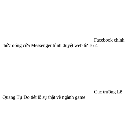
VNPT và Bắc Ninh hợp tác hình thành một xã hội số toàn diện
TPHCM khởi động
cuộc thi đổi mới sáng tạo nông nghiệp, hỗ trợ tới 400 triệu đồng
Facebook chính
thức đóng cửa Messenger trình duyệt web từ 16-4