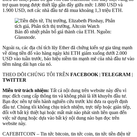
trợ quan trọng được thiết lập gần đây giữa mức 1.880 USD và
1.900 USD, nơi các nhà đầu tư đã mua khoảng 1,3 triệu ETH.
Bản đồ nhiệt phân bố giá thành của ETH. Nguồn:
Glassnode.
Ngoài ra, các địa chỉ tích lũy Ether đã chứng kiến ​​sự gia tăng mạnh
về dòng tiền đổ vào hàng ngày khi ETH giảm xuống dưới 2.000
USD vào tuần trước, báo hiệu niềm tin mạnh mẽ của nhà đầu tư vào
tiềm năng dài hạn của nó.
THEO DÕI CHÚNG TÔI TRÊN
FACEBOOK
|
TELEGRAM
|
TWITTER
Miễn trừ trách nhiệm:
Tất cả nội dung trên website này đều vì
mục đích cung cấp thông tin và không phải là lời khuyên đầu tư.
Bạn đọc nên tự tiến hành nghiên cứu trước khi đưa ra quyết định
đầu tư. Chúng tôi không chịu trách nhiệm, trực tiếp hoặc gián tiếp,
đối với bất kỳ thiệt hại hoặc mất mát nào phát sinh liên quan đến
việc sử dụng hoặc dựa vào bất kỳ nội dung nào bạn đọc trên
website này.
CAFEBITCOIN – Tin tức bitcoin, tin tức coin, tin tức tiền điện tử