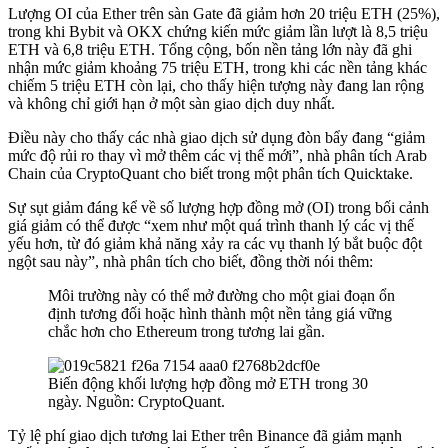
Lượng OI của Ether trên sàn Gate đã giảm hơn 20 triệu ETH (25%),
trong khi Bybit và OKX chứng kiến ​​mức giảm lần lượt là 8,5 triệu
ETH và 6,8 triệu ETH. Tổng cộng, bốn nền tảng lớn này đã ghi
nhận mức giảm khoảng 75 triệu ETH, trong khi các nền tảng khác
chiếm 5 triệu ETH còn lại, cho thấy hiện tượng này đang lan rộng
và không chỉ giới hạn ở một sàn giao dịch duy nhất.
Điều này cho thấy các nhà giao dịch sử dụng đòn bẩy đang “giảm
mức độ rủi ro thay vì mở thêm các vị thế mới”, nhà phân tích Arab
Chain của CryptoQuant
cho biết
trong một phân tích Quicktake.
Sự sụt giảm đáng kể về số lượng hợp đồng mở (OI) trong bối cảnh
giá giảm có thể được “xem như một quá trình thanh lý các vị thế
yếu hơn, từ đó giảm khả năng xảy ra các vụ thanh lý bắt buộc đột
ngột sau này”, nhà phân tích cho biết, đồng thời nói thêm:
Môi trường này có thể mở đường cho một giai đoạn ổn
định tương đối hoặc hình thành một nền tảng giá vững
chắc hơn cho Ethereum trong tương lai gần.
Biến động khối lượng hợp đồng mở ETH trong 30
ngày. Nguồn: CryptoQuant.
Tỷ lệ phí giao dịch tương lai Ether trên Binance đã giảm mạnh