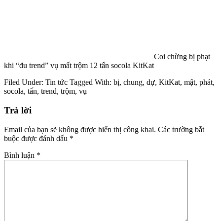
đáng chú ý?
Google Maps tung
tính năng gây sốc, chủ xe điện sắp “quên luôn” chuyện hết pin
Coi chừng bị phạt
khi “đu trend” vụ mất trộm 12 tấn socola KitKat
Filed Under:
Tin tức
Tagged With:
bị
,
chung
,
dự
,
KitKat
,
mật
,
phát
,
socola
,
tấn
,
trend
,
trộm
,
vụ
Trả lời