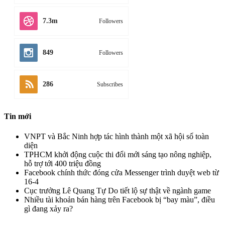
Keyword synonyms trong Yoast SEO Premium là gì?
Theo dõi
7.5k
Likes
1.7k
Followers
735
Followers
2.8k
Subscribes
524
Followers