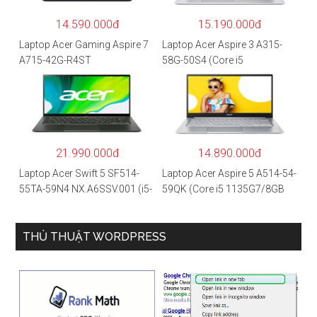
14.590.000đ
15.190.000đ
Laptop Acer Gaming Aspire 7
Laptop Acer Aspire 3 A315-
A715-42G-R4ST
58G-50S4 (Core i5
NH.QAYSV.004 (R5
1135G7/8GB
5500U/8GB RAM/256GB
RAM/512GB/15.6″FHD/MX35
SSD/15.6″FHD IPS/GTX1650
0 2GB/Win 10/Bạc)
4GB/Win10) – Hàng chính
hãng
21.990.000đ
14.890.000đ
Laptop Acer Swift 5 SF514-
Laptop Acer Aspire 5 A514-54-
55TA-59N4 NX.A6SSV.001 (i5-
59QK (Core i5 1135G7/8GB
1135G7/16GB RAM/1TB
RAM/512GB/14″FHD/Win
SSD/14″FHD_Touch/Win10/X
11/Vàng)
anh) – Hàng chính hãng
THỦ THUẬT WORDPRESS