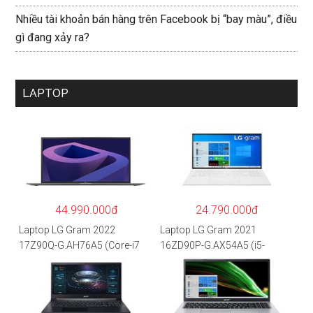
Nhiều tài khoản bán hàng trên Facebook bị “bay màu”, điều
gì đang xảy ra?
LAPTOP
44.990.000đ
24.790.000đ
Laptop LG Gram 2022
Laptop LG Gram 2021
17Z90Q-G.AH76A5 (Core-i7
16ZD90P-G.AX54A5 (i5-
1260P/16GB/512GB/17″
1135G7/8GB RAM/512GB
WQXGA/Win 11/Xám)
SSD/16″WQXGA/Dos/Trắng)