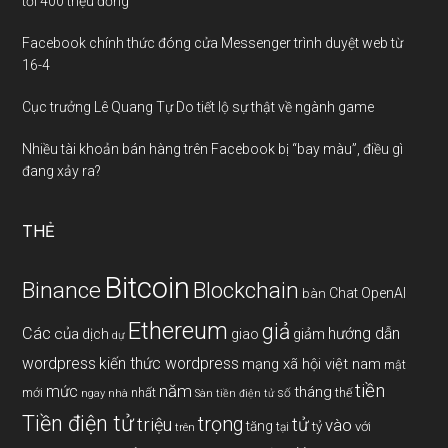
tới 400 triệu đồng
Facebook chính thức đóng cửa Messenger trình duyệt web từ
16-4
Cục trưởng Lê Quang Tự Do tiết lộ sự thật về ngành game
Nhiều tài khoản bán hàng trên Facebook bị “bay màu”, điều gì
đang xảy ra?
THẺ
Bitcoin
Binance
Blockchain
Chat OpenAI
bàn
Ethereum
giả
Các
hướng dẫn
của
giảm
dịch
giao
dự
wordpress
kiến thức wordpress
mạng xã hội việt nam
mật
tiền
năm
mức
tháng
mới
nhất
thế
số
ngay
nhà
Sàn tiền điện tử
Tiền điện tử
trọng
triệu
tử
vào
tăng
tỷ
với
tại
trên