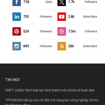
7.5k
1.7k
Likes
Followers
735
2.8k
Followers
Subscribes
524
7.3m
Followers
Followers
849
286
Followers
Subscribes
TIN MỚI
VNPT và Bắc Ninh hợp tác hình thành một xã hội số toàn diện
TPHCM khởi động cuộc thi đổi mới sáng tạo nông nghiệp, hỗ trợ