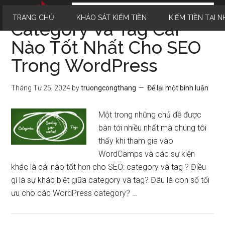
TRANG CHỦ
KHẢO SÁT KIẾM TIỀN
KIẾM TIỀN TẠI N
Category Và Tag Cái
Nào Tốt Nhất Cho SEO
Trong WordPress
Tháng Tư 25, 2024
by
truongcongthang
Để lại một bình luận
Một trong những chủ đề được
bàn tới nhiều nhất mà chúng tôi
thấy khi tham gia vào
WordCamps và các sự kiện
khác là cái nào tốt hơn cho SEO: category và tag ? Điều
gì là sự khác biệt giữa category và tag? Đâu là con số tối
ưu cho các WordPress category? …