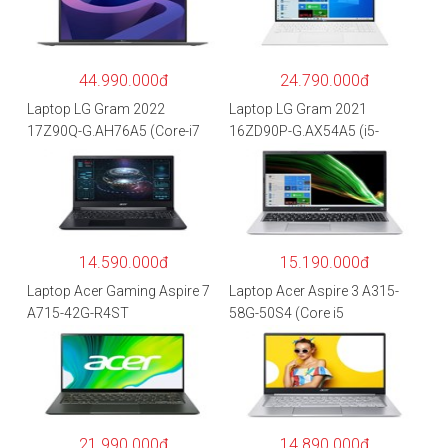
44.990.000đ
24.790.000đ
Laptop LG Gram 2022
Laptop LG Gram 2021
17Z90Q-G.AH76A5 (Core-i7
16ZD90P-G.AX54A5 (i5-
1260P/16GB/512GB/17″
1135G7/8GB RAM/512GB
WQXGA/Win 11/Xám)
SSD/16″WQXGA/Dos/Trắng)
14.590.000đ
15.190.000đ
Laptop Acer Gaming Aspire 7
Laptop Acer Aspire 3 A315-
A715-42G-R4ST
58G-50S4 (Core i5
NH.QAYSV.004 (R5
1135G7/8GB
5500U/8GB RAM/256GB
RAM/512GB/15.6″FHD/MX35
SSD/15.6″FHD IPS/GTX1650
0 2GB/Win 10/Bạc)
4GB/Win10) – Hàng chính
hãng
21.990.000đ
14.890.000đ