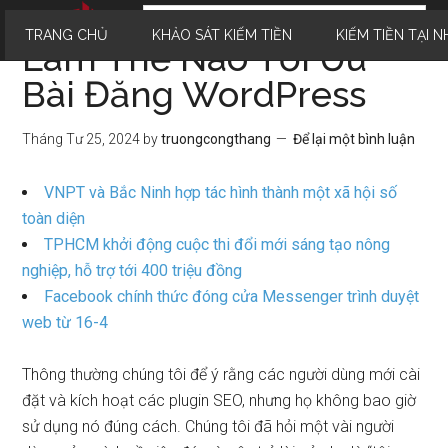
TRANG CHỦ
KHẢO SÁT KIẾM TIỀN
KIẾM TIỀN TẠI N
Làm Thế Nào Tối Ưu
Bài Đăng WordPress
Tháng Tư 25, 2024
by
truongcongthang
Để lại một bình luận
VNPT và Bắc Ninh hợp tác hình thành một xã hội số
toàn diện
TPHCM khởi động cuộc thi đổi mới sáng tạo nông
nghiệp, hỗ trợ tới 400 triệu đồng
Facebook chính thức đóng cửa Messenger trình duyệt
web từ 16-4
Thông thường chúng tôi để ý rằng các người dùng mới cài
đặt và kích hoạt các plugin SEO, nhưng họ không bao giờ
sử dụng nó đúng cách. Chúng tôi đã hỏi một vài người