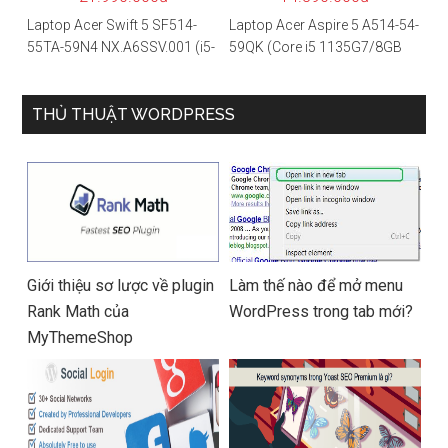
Laptop Acer Swift 5 SF514-
Laptop Acer Aspire 5 A514-54-
55TA-59N4 NX.A6SSV.001 (i5-
59QK (Core i5 1135G7/8GB
1135G7/16GB RAM/1TB
RAM/512GB/14″FHD/Win
SSD/14″FHD_Touch/Win10/X
11/Vàng)
anh) – Hàng chính hãng
THỦ THUẬT WORDPRESS
Giới thiệu sơ lược về plugin
Làm thế nào để mở menu
Rank Math của
WordPress trong tab mới?
MyThemeShop