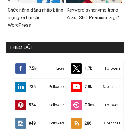
Chức năng đăng nhập bằng
Keyword synonyms trong
mạng xã hội cho
Yoast SEO Premium là gì?
WordPress
THEO DÕI
7.5k
1.7k
Likes
Followers
735
2.8k
Followers
Subscribes
524
7.3m
Followers
Followers
849
286
Followers
Subscribes