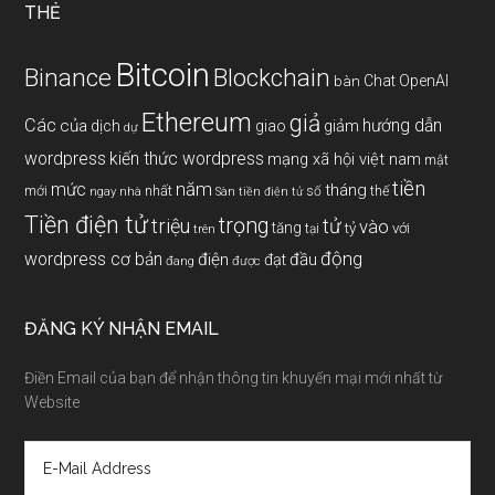
THẺ
Bitcoin
Binance
Blockchain
Chat OpenAI
bàn
Ethereum
giả
Các
hướng dẫn
của
giảm
dịch
giao
dự
wordpress
kiến thức wordpress
mạng xã hội việt nam
mật
tiền
năm
mức
tháng
mới
nhất
thế
số
ngay
nhà
Sàn tiền điện tử
Tiền điện tử
trọng
triệu
tử
vào
tăng
tỷ
với
tại
trên
động
wordpress cơ bản
điện
đầu
đạt
đang
được
ĐĂNG KÝ NHẬN EMAIL
Điền Email của bạn để nhận thông tin khuyến mại mới nhất từ
Website