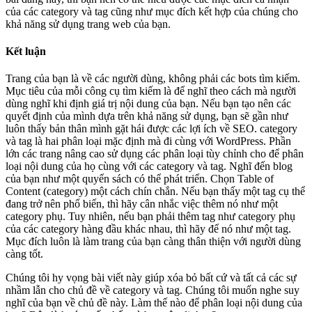
của các category và tag cũng như mục đích kết hợp của chúng cho
khả năng sử dụng trang web của bạn.
Kết luận
Trang của bạn là về các người dùng, không phải các bots tìm kiếm.
Mục tiêu của mỗi công cụ tìm kiếm là để nghĩ theo cách mà người
dùng nghĩ khi định giá trị nội dung của bạn. Nếu bạn tạo nên các
quyết định của mình dựa trên khả năng sử dụng, bạn sẽ gần như
luôn thấy bản thân mình gặt hái được các lợi ích về SEO. category
và tag là hai phân loại mặc định mà đi cùng với WordPress. Phần
lớn các trang nâng cao sử dụng các phân loại tùy chỉnh cho để phân
loại nội dung của họ cùng với các category và tag. Nghĩ đến blog
của bạn như một quyển sách có thể phát triển. Chọn Table of
Content (category) một cách chín chắn. Nếu bạn thấy một tag cụ thể
đang trở nên phổ biến, thì hãy cân nhắc việc thêm nó như một
category phụ. Tuy nhiên, nếu bạn phải thêm tag như category phụ
của các category hàng đầu khác nhau, thì hãy để nó như một tag.
Mục đích luôn là làm trang của bạn càng thân thiện với người dùng
càng tốt.
Chúng tôi hy vọng bài viết này giúp xóa bỏ bất cứ và tất cả các sự
nhầm lẫn cho chủ đề về category và tag. Chúng tôi muốn nghe suy
nghĩ của bạn về chủ đề này. Làm thế nào để phân loại nội dung của