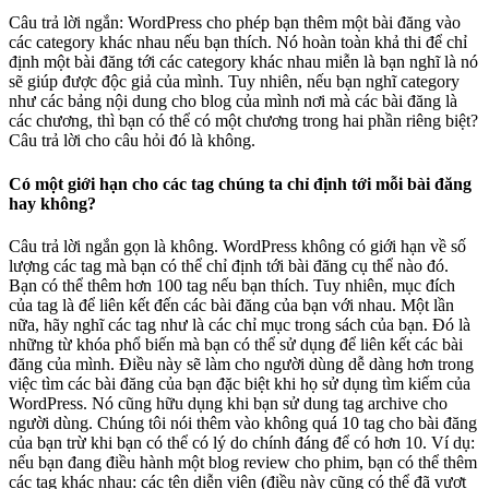
Câu trả lời ngắn: WordPress cho phép bạn thêm một bài đăng vào
các category khác nhau nếu bạn thích. Nó hoàn toàn khả thi để chỉ
định một bài đăng tới các category khác nhau miễn là bạn nghĩ là nó
sẽ giúp được độc giả của mình. Tuy nhiên, nếu bạn nghĩ category
như các bảng nội dung cho blog của mình nơi mà các bài đăng là
các chương, thì bạn có thể có một chương trong hai phần riêng biệt?
Câu trả lời cho câu hỏi đó là không.
Có một giới hạn cho các tag chúng ta chỉ định tới mỗi bài đăng
hay không?
Câu trả lời ngắn gọn là không. WordPress không có giới hạn về số
lượng các tag mà bạn có thể chỉ định tới bài đăng cụ thể nào đó.
Bạn có thể thêm hơn 100 tag nếu bạn thích. Tuy nhiên, mục đích
của tag là để liên kết đến các bài đăng của bạn với nhau. Một lần
nữa, hãy nghĩ các tag như là các chỉ mục trong sách của bạn. Đó là
những từ khóa phổ biến mà bạn có thể sử dụng để liên kết các bài
đăng của mình. Điều này sẽ làm cho người dùng dễ dàng hơn trong
việc tìm các bài đăng của bạn đặc biệt khi họ sử dụng tìm kiếm của
WordPress. Nó cũng hữu dụng khi bạn sử dung tag archive cho
người dùng. Chúng tôi nói thêm vào không quá 10 tag cho bài đăng
của bạn trừ khi bạn có thể có lý do chính đáng để có hơn 10. Ví dụ:
nếu bạn đang điều hành một blog review cho phim, bạn có thể thêm
các tag khác nhau: các tên diễn viên (điều này cũng có thể đã vượt