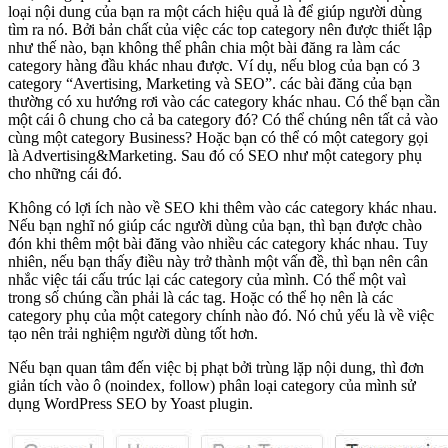
loại nội dung của bạn ra một cách hiệu quả là để giúp người dùng
tìm ra nó. Bởi bản chất của việc các top category nên được thiết lập
như thế nào, bạn không thể phân chia một bài đăng ra làm các
category hàng đầu khác nhau được. Ví dụ, nếu blog của bạn có 3
category “Avertising, Marketing và SEO”. các bài đăng của bạn
thường có xu hướng rơi vào các category khác nhau. Có thể bạn cần
một cái ô chung cho cả ba category đó? Có thể chúng nên tất cả vào
cùng một category Business? Hoặc bạn có thể có một category gọi
là Advertising&Marketing. Sau đó có SEO như một category phụ
cho những cái đó.
Không có lợi ích nào về SEO khi thêm vào các category khác nhau.
Nếu bạn nghĩ nó giúp các người dùng của bạn, thì bạn được chào
đón khi thêm một bài đăng vào nhiều các category khác nhau. Tuy
nhiên, nếu bạn thấy điều này trở thành một vấn đề, thì bạn nên cân
nhắc việc tái cấu trúc lại các category của mình. Có thể một vaì
trong số chúng cần phải là các tag. Hoặc có thể họ nên là các
category phụ của một category chính nào đó. Nó chủ yếu là về việc
tạo nên trải nghiệm người dùng tốt hơn.
Nếu bạn quan tâm đến việc bị phạt bởi trùng lặp nội dung, thì đơn
giản tích vào ô (noindex, follow) phân loại category của mình sử
dụng WordPress SEO by Yoast plugin.