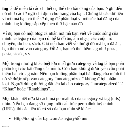
tag
là để miêu tả các chi tiết cụ thể cho bài đăng của bạn. Nghĩ đến
nó như các từ ngữ chỉ định cho trang của bạn. Chúng là các dữ liệu
vi mô mà bạn có thể sử dụng để phân loại vi mô các bài đăng của
mình. tag không sắp xếp theo thứ bậc nào đó.
Ví dụ bạn có một blog cá nhân nơi mà bạn viết về cuộc sống của
mình. category của bạn có thể là đồ ăn, âm nhạc, các cuộc trò
chuyên, du lịch, sách. Giờ nếu bạn viết về thứ gì đó mà bạn đã ăn,
bạn thêm nó vào category Đồ ăn, bạn có thể thêm tag như pizza,
pasta, steak, v.v…
Một trong những khác biệt lớn nhất giữa category và tag là bạn phải
phân loại các bài đăng của mình. Còn bạn không được yêu cầu phải
thêm bất cứ tag nào. Nếu bạn không phân loại bài đăng của mình thì
nó sẽ được xếp vào category “uncategorized” không được phân
loại. Người dùng thường đặt tên lại cho category “uncategorized” là
“Khác” hoặc “Ramblings”…
Một khác biệt nữa là cách mà permalink của category và tag (urls)
nhìn. Nếu bạn đang sử dụng một cấu trúc permalink tuỳ chỉnh
(URL), thì các tiền tố cơ sở của bạn nhìn sẽ khác:
Http://trang-của-bạn.com/category/đồ-ăn/