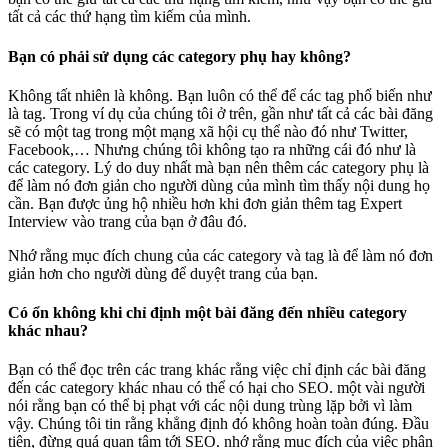
tất cả các thứ hạng tìm kiếm của mình.
Bạn có phải sử dụng các category phụ hay không?
Không tất nhiên là không. Bạn luôn có thể để các tag phổ biến như
là tag. Trong ví dụ của chúng tôi ở trên, gần như tất cả các bài đăng
sẽ có một tag trong một mạng xã hội cụ thể nào đó như Twitter,
Facebook,… Nhưng chúng tôi không tạo ra những cái đó như là
các category. Lý do duy nhất mà bạn nên thêm các category phụ là
để làm nó đơn giản cho người dùng của mình tìm thấy nội dung họ
cần. Bạn được ủng hộ nhiều hơn khi đơn giản thêm tag Expert
Interview vào trang của bạn ở đâu đó.
Nhớ rằng mục đích chung của các category và tag là để làm nó đơn
giản hơn cho người dùng để duyệt trang của bạn.
Có ổn không khi chỉ định một bài đăng đến nhiều category
khác nhau?
Bạn có thể đọc trên các trang khác rằng việc chỉ định các bài đăng
đến các category khác nhau có thể có hại cho SEO. một vài người
nói rằng bạn có thể bị phạt với các nội dung trùng lặp bởi vì làm
vậy. Chúng tôi tin rằng khẳng định đó không hoàn toàn đúng. Đầu
tiên, đừng quá quan tâm tới SEO. nhớ rằng mục đích của việc phân