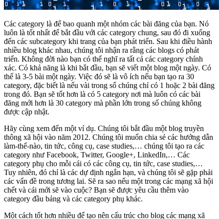
Các category là để bao quanh một nhóm các bài đăng của bạn. Nó
luôn là tốt nhất để bắt đầu với các category chung, sau đó đi xuống
đến các subcategory khi trang của bạn phát triển. Sau khi điều hành
nhiều blog khác nhau, chúng tôi nhận ra rằng các blogs có phát
triển. Không đời nào bạn có thể nghĩ ra tất cả các category chính
xác. Có khả năng là khi bắt đầu, bạn sẽ viết một blog một ngày. Có
thể là 3-5 bài một ngày. Việc đó sẽ là vô ích nếu bạn tạo ra 30
category, đặc biết là nếu vài trong số chúng chỉ có 1 hoặc 2 bài đăng
trong đó. Bạn sẽ tốt hơn là có 5 category nơi mà luôn có các bài
đăng mới hơn là 30 category mà phần lớn trong số chúng không
được cập nhật.
Hãy cùng xem đến một ví dụ. Chúng tôi bắt đầu một blog truyền
thông xã hội vào năm 2012. Chúng tôi muốn chia sẻ các hướng dẫn
làm-thế-nào, tin tức, công cụ, case studies,… chúng tôi tạo ra các
category như Facebook, Twitter, Google+, LinkedIn,… Các
category phụ cho mỗi cái có các công cụ, tin tức, case studies,…
Tuy nhiên, đó chỉ là các dự định ngắn hạn, và chúng tôi sẽ gặp phải
các vấn đề trong tương lai. Sẽ ra sao nếu một trong các mạng xã hội
chết và cái mới sẽ vào cuộc? Bạn sẽ được yêu cầu thêm vào
category đầu bảng và các category phụ khác.
Một cách tốt hơn nhiều để tạo nên cấu trúc cho blog các mạng xã