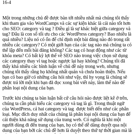
16-4
Một trong những chủ đề được bàn tới nhiều nhất mà chúng tôi thấy
khi tham gia vào WordCamps và các sự kiện khác là cái nào tốt hơn
cho SEO: category và tag ? Điều gì là sự khác biệt giữa category và
tag? Đâu là con số tối ưu cho các WordPress category? Bao nhiêu là
quá nhiều? Liệu nó có ổn để chỉ định một bài đăng nào đó trong rất
nhiều các category? Có một giới hạn của các tag nào mà chúng ta có
thể lập đến mỗi bài đăng không? Các tag có hoạt động như các từ
khóa meta? Có bất kỳ lợi thế về SEO nào trong việc chọn sử dụng
các category thay vì tag hoặc ngược lại hay không? Chúng tôi đã
thấy khá nhiều các bình luận về chủ đề này trong web, nhưng
chúng tôi thấy rằng họ không nhất quán và chưa hoàn thiện. Nếu
bạn có bao giờ có những câu hỏi như vậy, thì hy vọng là chúng sẽ
được trả lời một khi bạn đã đọc xong bài viết này, làm thế nào để
phân loại nội dung của bạn.
Trước khi chúng ta bàn luận bất cứ câu hỏi nào được liệt kê ở trên,
chúng ta cần phải hiểu các category và tag là gì. Trong thuật ngữ
của WordPress, cả hai category và tag được biết dến như các phân
loại. Mục đích duy nhất của chúng là phân loại nội dung của bạn để
cải thiện khả năng sử dụng của trang web. Có nghĩa là khi một
người dùng đi đến trang của bạn, họ có thể dễ dàng duyệt qua nội
dung của bạn bởi các chủ đề hơn là duyệt theo thứ tự thời gian mà là