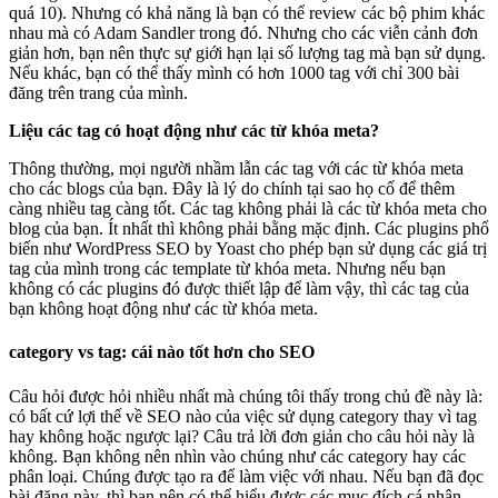
quá 10). Nhưng có khả năng là bạn có thể review các bộ phim khác
nhau mà có Adam Sandler trong đó. Nhưng cho các viễn cảnh đơn
giản hơn, bạn nên thực sự giới hạn lại số lượng tag mà bạn sử dụng.
Nếu khác, bạn có thể thấy mình có hơn 1000 tag với chỉ 300 bài
đăng trên trang của mình.
Liệu các tag có hoạt động như các từ khóa meta?
Thông thường, mọi người nhầm lẫn các tag với các từ khóa meta
cho các blogs của bạn. Đây là lý do chính tại sao họ cố để thêm
càng nhiều tag càng tốt. Các tag không phải là các từ khóa meta cho
blog của bạn. Ít nhất thì không phải bằng mặc định. Các plugins phổ
biến như WordPress SEO by Yoast cho phép bạn sử dụng các giá trị
tag của mình trong các template từ khóa meta. Nhưng nếu bạn
không có các plugins đó được thiết lập để làm vậy, thì các tag của
bạn không hoạt động như các từ khóa meta.
category vs tag: cái nào tốt hơn cho SEO
Câu hỏi được hỏi nhiều nhất mà chúng tôi thấy trong chủ đề này là:
có bất cứ lợi thế về SEO nào của việc sử dụng category thay vì tag
hay không hoặc ngược lại? Câu trả lời đơn giản cho câu hỏi này là
không. Bạn không nên nhìn vào chúng như các category hay các
phân loại. Chúng được tạo ra để làm việc với nhau. Nếu bạn đã đọc
bài đăng này, thì bạn nên có thể hiểu được các mục đích cá nhận