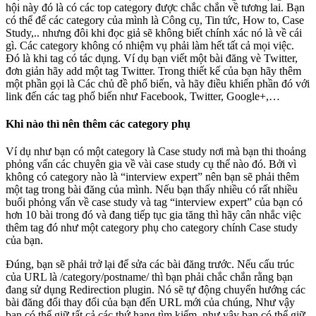
hội này đó là có các top category được chắc chắn về tương lai. Bạn
có thể để các category của mình là Công cụ, Tin tức, How to, Case
Study,.. nhưng đôi khi đọc giả sẽ không biết chính xác nó là về cái
gì. Các category không có nhiệm vụ phải làm hết tất cả mọi việc.
Đó là khi tag có tác dụng. Ví dụ bạn viết một bài đăng vè Twitter,
đơn giản hãy add một tag Twitter. Trong thiết kế của bạn hãy thêm
một phần gọi là Các chủ đề phổ biến, và hãy điều khiển phần đó với
link đến các tag phổ biến như Facebook, Twitter, Google+,…
Khi nào thì nên thêm các category phụ
Ví dụ như bạn có một category là Case study nơi mà bạn thi thoảng
phỏng vấn các chuyên gia về vài case study cụ thể nào đó. Bởi vì
không có category nào là “interview expert” nên bạn sẽ phải thêm
một tag trong bài đăng của mình. Nếu bạn thấy nhiều có rất nhiều
buổi phỏng vấn về case study và tag “interview expert” của bạn có
hơn 10 bài trong đó và đang tiếp tục gia tăng thì hãy cân nhắc việc
thêm tag đó như một category phụ cho category chính Case study
của bạn.
Đúng, bạn sẽ phải trở lại để sửa các bài đăng trước. Nếu cấu trúc
của URL là /category/postname/ thì bạn phải chắc chắn rằng bạn
đang sử dụng Redirection plugin. Nó sẽ tự động chuyển hướng các
bài đăng đổi thay đổi của bạn đến URL mới của chúng, Như vậy
bạn có thể giữ tất cả các thứ hạng tìm kiếm, như vậy bạn có thể giữ