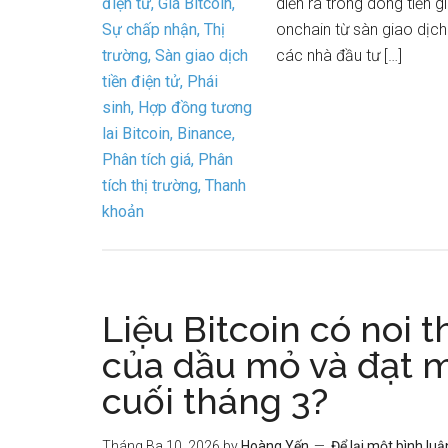
diễn ra trong dòng tiền g
onchain từ sàn giao dịch 
các nhà đầu tư […]
Liệu Bitcoin có noi t
của dầu mỏ và đạt m
cuối tháng 3?
Tháng Ba 10, 2026
by
Hoàng Yến
Để lại một bình luậ