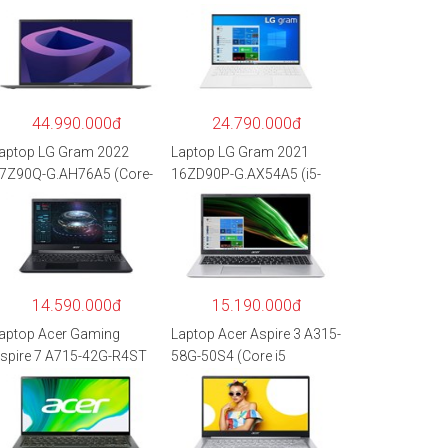
44.990.000đ
24.790.000đ
aptop LG Gram 2022
Laptop LG Gram 2021
7Z90Q-G.AH76A5 (Core-
16ZD90P-G.AX54A5 (i5-
7
1135G7/8GB RAM/512GB
260P/16GB/512GB/17″
SSD/16″WQXGA/Dos/Trắ
QXGA/Win 11/Xám)
ng)
14.590.000đ
15.190.000đ
aptop Acer Gaming
Laptop Acer Aspire 3 A315-
spire 7 A715-42G-R4ST
58G-50S4 (Core i5
H.QAYSV.004 (R5
1135G7/8GB
500U/8GB RAM/256GB
RAM/512GB/15.6″FHD/M
SD/15.6″FHD
X350 2GB/Win 10/Bạc)
PS/GTX1650 4GB/Win10)