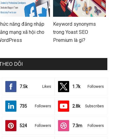
hức năng đăng nhập
Keyword synonyms
ằng mạng xã hội cho
trong Yoast SEO
ordPress
Premium là gì?
THEO DÕI
7.5k
1.7k
Likes
Followers
735
2.8k
Followers
Subscribes
524
7.3m
Followers
Followers