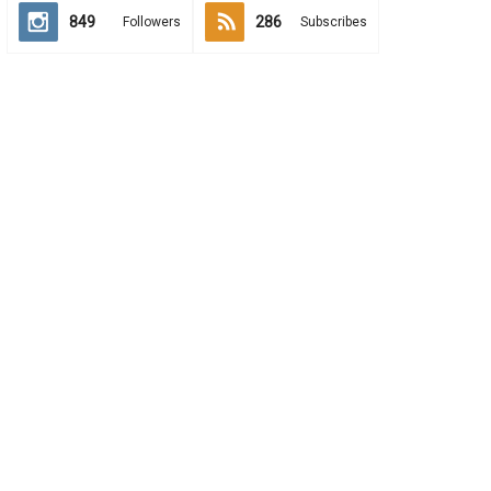
849
286
Followers
Subscribes