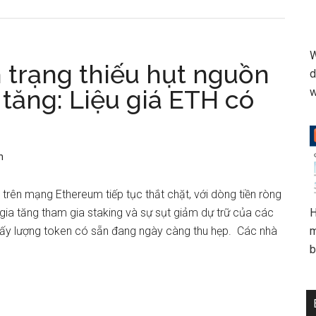
W
h trạng thiếu hụt nguồn
d
tăng: Liệu giá ETH có
w
n
rên mạng Ethereum tiếp tục thắt chặt, với dòng tiền ròng
 gia tăng tham gia staking và sự sụt giảm dự trữ của các
H
hấy lượng token có sẵn đang ngày càng thu hẹp. Các nhà
m
b