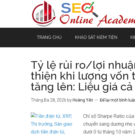
TRANG CHỦ
KHẢO SÁT KIẾM TIỀN
KI
Tỷ lệ rủi ro/lợi nhu
thiện khi lượng vốn 
tăng lên: Liệu giá cả
Tháng Ba 28, 2026
by
Hoàng Yến
Để lại một bình luậ
Chỉ số Sharpe Ratio của 
chuyển sang dương nhẹ v
dưới 0 từ tháng 10 năm 