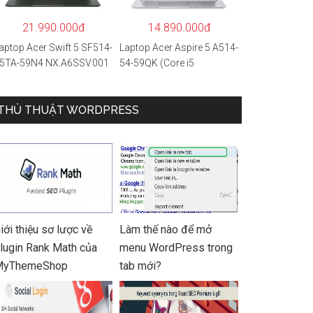
 Hàng chính hãng
21.990.000đ
14.890.000đ
aptop Acer Swift 5 SF514-
Laptop Acer Aspire 5 A514-
5TA-59N4 NX.A6SSV.001
54-59QK (Core i5
i5-1135G7/16GB
1135G7/8GB
AM/1TB
RAM/512GB/14″FHD/Win
SD/14″FHD_Touch/Win1
THỦ THUẬT WORDPRESS
11/Vàng)
/Xanh) – Hàng chính
ãng
iới thiệu sơ lược về
Làm thế nào để mở
lugin Rank Math của
menu WordPress trong
MyThemeShop
tab mới?