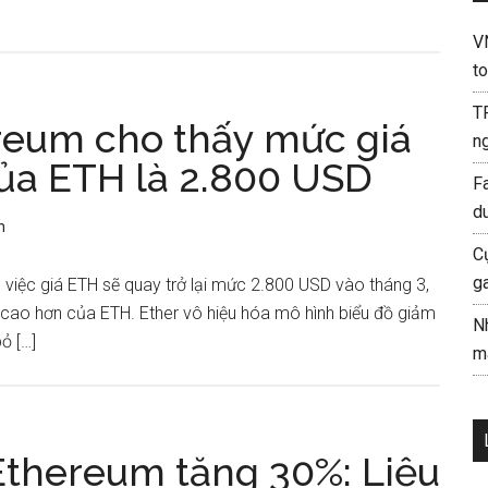
V
to
T
reum cho thấy mức giá
ng
của ETH là 2.800 USD
F
d
n
C
g
iệc giá ETH sẽ quay trở lại mức 2.800 USD vào tháng 3,
á cao hơn của ETH. Ether vô hiệu hóa mô hình biểu đồ giảm
N
ỏ […]
mà
 Ethereum tăng 30%: Liệu