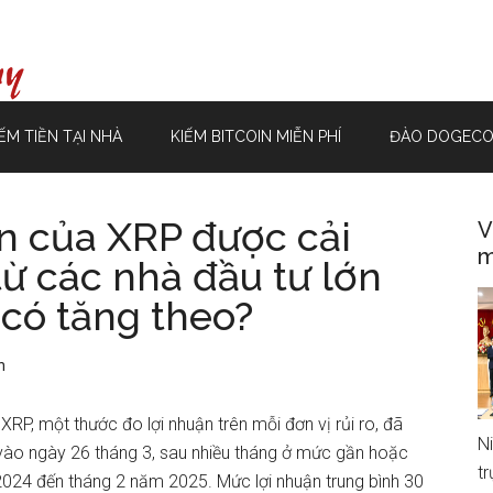
ẾM TIỀN TẠI NHÀ
KIẾM BITCOIN MIỄN PHÍ
ĐÀO DOGECO
ận của XRP được cải
V
m
từ các nhà đầu tư lớn
 có tăng theo?
n
XRP, một thước đo lợi nhuận trên mỗi đơn vị rủi ro, đã
N
ào ngày 26 tháng 3, sau nhiều tháng ở mức gần hoặc
t
2024 đến tháng 2 năm 2025. Mức lợi nhuận trung bình 30