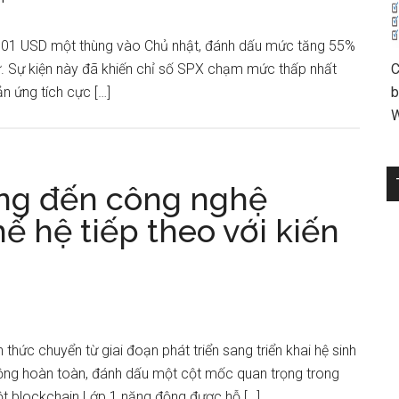
 101 USD một thùng vào Chủ nhật, đánh dấu mức tăng 55%
ử. Sự kiện này đã khiến chỉ số SPX chạm mức thấp nhất
C
n ứng tích cực […]
b
W
g đến công nghệ
 hệ tiếp theo với kiến ​​
hức chuyển từ giai đoạn phát triển sang triển khai hệ sinh
động hoàn toàn, đánh dấu một cột mốc quan trọng trong
một blockchain Lớp 1 năng động được hỗ […]