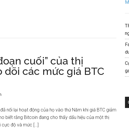
Mo
T
ng
F
d
đoạn cuối” của thị
C
o dõi các mức giá BTC
g
n
 đã nối lại hoạt động của họ vào thứ Năm khi giá BTC giảm
 biết rằng Bitcoin đang cho thấy dấu hiệu của một thị
ãi cực độ và mức […]