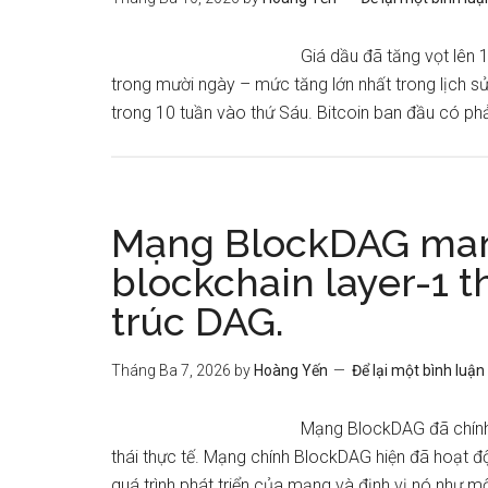
Giá dầu đã tăng vọt lên
trong mười ngày – mức tăng lớn nhất trong lịch s
trong 10 tuần vào thứ Sáu. Bitcoin ban đầu có phả
Mạng BlockDAG man
blockchain layer-1 thế
trúc DAG.
Tháng Ba 7, 2026
by
Hoàng Yến
Để lại một bình luận
Mạng BlockDAG đã chính t
thái thực tế. Mạng chính BlockDAG hiện đã hoạt 
quá trình phát triển của mạng và định vị nó như 