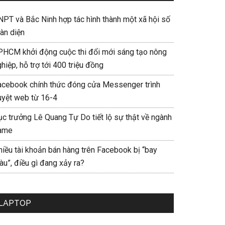
NPT và Bắc Ninh hợp tác hình thành một xã hội số
àn diện
PHCM khởi động cuộc thi đổi mới sáng tạo nông
hiệp, hỗ trợ tới 400 triệu đồng
acebook chính thức đóng cửa Messenger trình
uyệt web từ 16-4
ục trưởng Lê Quang Tự Do tiết lộ sự thật về ngành
ame
hiều tài khoản bán hàng trên Facebook bị “bay
u”, điều gì đang xảy ra?
LAPTOP