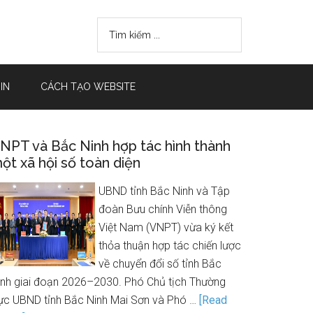
IN
CÁCH TẠO WEBSITE
NPT và Bắc Ninh hợp tác hình thành
ột xã hội số toàn diện
UBND tỉnh Bắc Ninh và Tập
đoàn Bưu chính Viễn thông
Việt Nam (VNPT) vừa ký kết
thỏa thuận hợp tác chiến lược
về chuyển đổi số tỉnh Bắc
inh giai đoạn 2026–2030. Phó Chủ tịch Thường
rực UBND tỉnh Bắc Ninh Mai Sơn và Phó …
[Read