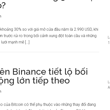
o?
n
n khoảng 30% so với giá mở cửa đầu năm là 2.990 USD, khi
n trước rủi ro trong bối cảnh xung đột toàn cầu và những
L
g lưới mạnh mẽ […]
1
i
1
W
ên Binance tiết lộ bối
ộng lớn tiếp theo
L
A
n
N
5
S
eo của Bitcoin có thể phụ thuộc vào những thay đổi đang
I