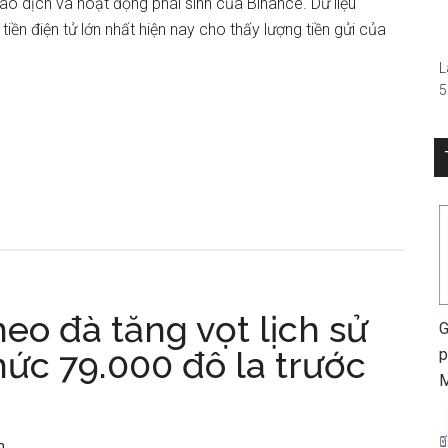
iao dịch và hoạt động phái sinh của Binance. Dữ liệu
–
tiền điện tử lớn nhất hiện nay cho thấy lượng tiền gửi của
L
5
(
R
S
0
h
heo đà tăng vọt lịch sử
G
ức 79.000 đô la trước
p
n