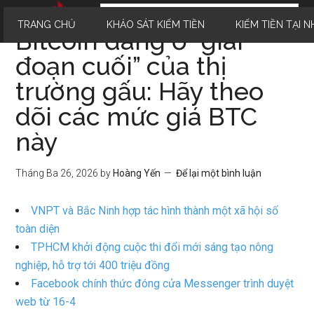
TRANG CHỦ
KHẢO SÁT KIẾM TIỀN
KIẾM TIỀN TẠI N
Bitcoin đang ở “giai
đoạn cuối” của thị
trường gấu: Hãy theo
dõi các mức giá BTC
này
Tháng Ba 26, 2026
by
Hoàng Yến
Để lại một bình luận
VNPT và Bắc Ninh hợp tác hình thành một xã hội số
toàn diện
TPHCM khởi động cuộc thi đổi mới sáng tạo nông
nghiệp, hỗ trợ tới 400 triệu đồng
Facebook chính thức đóng cửa Messenger trình duyệt
web từ 16-4