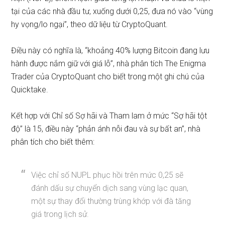
tại của các nhà đầu tư, xuống dưới 0,25, đưa nó vào “vùng
hy vọng/lo ngại”, theo dữ liệu từ CryptoQuant.
Điều này có nghĩa là, “khoảng 40% lượng Bitcoin đang lưu
hành được nắm giữ với giá lỗ”, nhà phân tích The Enigma
Trader của CryptoQuant
cho biết
trong một ghi chú của
Quicktake.
Kết hợp với Chỉ số Sợ hãi và Tham lam ở mức “Sợ hãi tột
độ” là 15, điều này “phản ánh nỗi đau và sự bất an”, nhà
phân tích cho biết thêm:
Việc chỉ số NUPL phục hồi trên mức 0,25 sẽ
đánh dấu sự chuyển dịch sang vùng lạc quan,
một sự thay đổi thường trùng khớp với đà tăng
giá trong lịch sử.