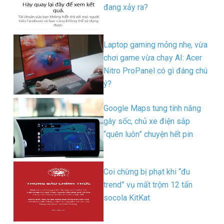
đang xảy ra?
Laptop gaming mỏng nhẹ, vừa
chơi game vừa chạy AI: Acer
Nitro ProPanel có gì đáng chú
ý?
Google Maps tung tính năng
gây sốc, chủ xe điện sắp
“quên luôn” chuyện hết pin
Coi chừng bị phạt khi “đu
trend” vụ mất trộm 12 tấn
socola KitKat