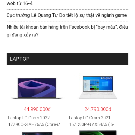
web từ 16-4
Cục trưởng Lê Quang Tự Do tiết lộ sự thật về ngành game
Nhiều tài khoản bán hàng trên Facebook bị “bay màu”, điều
gì đang xảy ra?
LAPTOP
44.990.000đ
24.790.000đ
Laptop LG Gram 2022
Laptop LG Gram 2021
17Z90Q-G.AH76A5 (Core-i7
16ZD90P-G.AX54A5 (i5-
1260P/16GB/512GB/17″
1135G7/8GB RAM/512GB