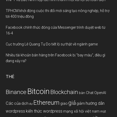
TPHCM khởi động cuộc thi đổi mới sáng tạo nông nghiệp, hỗ trợ
tới 400 triệu đồng
Facebook chính thức đóng cửa Messenger trình duyệt web từ
16-4
Cục trưởng Lê Quang Tự Do tiết lộ sự thật về ngành game
Nhiều tài khoản bán hàng trên Facebook bị “bay màu”, điều gì
đang xảy ra?
THẺ
Bitcoin
Binance
Blockchain
Chat OpenAI
bàn
Ethereum
giả
Các
hướng dẫn
của
giảm
dịch
giao
dự
wordpress
kiến thức wordpress
mạng xã hội việt nam
mật