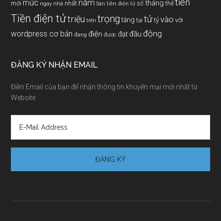
tiền
năm
mức
tháng
mới
nhất
thế
số
ngay
nhà
Sàn tiền điện tử
Tiền điện tử
trọng
triệu
tử
vào
tăng
tỷ
với
tại
trên
động
wordpress cơ bản
điện
đầu
đạt
đang
được
ĐĂNG KÝ NHẬN EMAIL
Điền Email của bạn để nhận thông tin khuyến mại mới nhất từ
Website