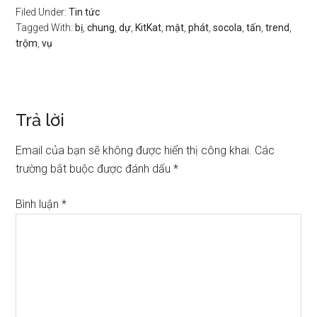
Filed Under:
Tin tức
Tagged With:
bị
,
chung
,
dự
,
KitKat
,
mật
,
phát
,
socola
,
tấn
,
trend
,
trộm
,
vụ
Trả lời
Email của bạn sẽ không được hiển thị công khai.
Các
trường bắt buộc được đánh dấu
*
Bình luận
*