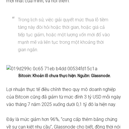
mới nhất của mình, và nói thêm:
Trong lịch sử, việc giải quyết mức thua lỗ tiềm
tàng này đòi hỏi hoặc thời gian, hoặc giá cả
tiếp tục giảm, hoặc một lượng vốn mới đổ vào
mạnh mẽ và liên tục trong một khoảng thời
gian ngắn.
Bitcoin: Khoản lỗ chưa thực hiện. Nguồn: Glassnode.
Lợi nhuận thực tế điều chỉnh theo quy mô doanh nghiệp
của Bitcoin cũng đã giảm từ mức đỉnh 3 tỷ USD mỗi ngày
vào tháng 7 năm 2025 xuống dưới 0,1 tỷ đô la hiện nay.
Đây là mức giảm hơn 96%, “cung cấp thêm bằng chứng
về sự cạn kiệt nhu cầu”, Glassnode cho biết, đồng thời nói