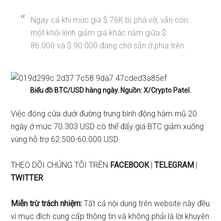
Ngay cả khi mức giá $ 76K bị phá vỡ, vẫn còn
một khối lệnh giảm giá khác nằm giữa $
86.000 và $ 90.000 đang chờ sẵn ở phía trên.
Biểu đồ BTC/USD hàng ngày. Nguồn: X/Crypto Patel.
Việc đóng cửa dưới đường trung bình động hàm mũ 20
ngày ở mức 70.303 USD có thể đẩy giá BTC giảm xuống
vùng hỗ trợ 62.500-60.000 USD
THEO DÕI CHÚNG TÔI TRÊN
FACEBOOK
|
TELEGRAM
|
TWITTER
Miễn trừ trách nhiệm:
Tất cả nội dung trên website này đều
vì mục đích cung cấp thông tin và không phải là lời khuyên