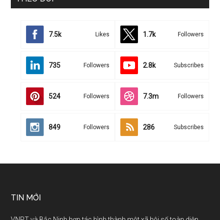
7.5k
1.7k
Likes
Followers
735
2.8k
Followers
Subscribes
524
7.3m
Followers
Followers
849
286
Followers
Subscribes
TIN MỚI
VNPT và Bắc Ninh hợp tác hình thành một xã hội số toàn diện