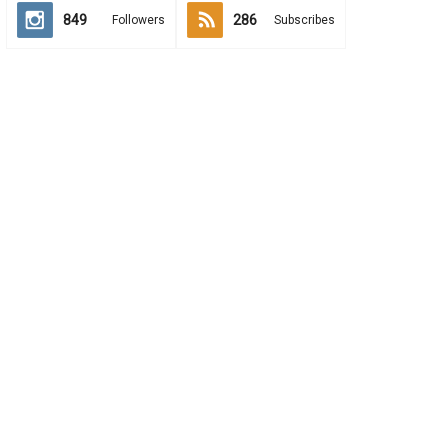
849
286
Followers
Subscribes