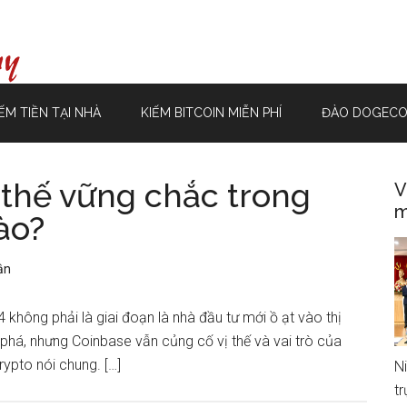
ẾM TIỀN TẠI NHÀ
KIẾM BITCOIN MIỄN PHÍ
ĐÀO DOGECO
 thế vững chắc trong
V
m
ào?
ận
 không phải là giai đoạn là nhà đầu tư mới ồ ạt vào thị
t phá, nhưng Coinbase vẫn củng cố vị thế và vai trò của
rypto nói chung. […]
N
t