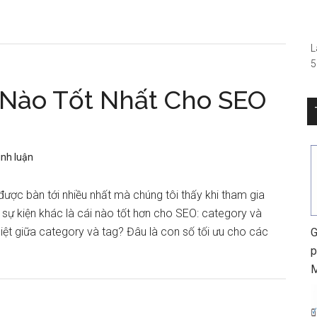
–
L
5
(
 Nào Tốt Nhất Cho SEO
R
S
0
h
ình luận
ược bàn tới nhiều nhất mà chúng tôi thấy khi tham gia
 kiện khác là cái nào tốt hơn cho SEO: category và
 biệt giữa category và tag? Đâu là con số tối ưu cho các
G
p