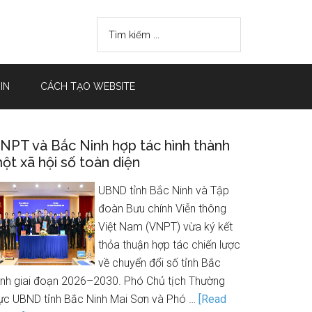
IN
CÁCH TẠO WEBSITE
NPT và Bắc Ninh hợp tác hình thành
ột xã hội số toàn diện
UBND tỉnh Bắc Ninh và Tập
đoàn Bưu chính Viễn thông
Việt Nam (VNPT) vừa ký kết
thỏa thuận hợp tác chiến lược
về chuyển đổi số tỉnh Bắc
inh giai đoạn 2026–2030. Phó Chủ tịch Thường
rực UBND tỉnh Bắc Ninh Mai Sơn và Phó …
[Read