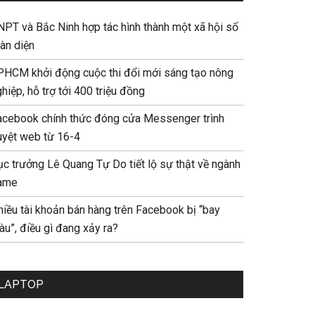
NPT và Bắc Ninh hợp tác hình thành một xã hội số
àn diện
PHCM khởi động cuộc thi đổi mới sáng tạo nông
hiệp, hỗ trợ tới 400 triệu đồng
acebook chính thức đóng cửa Messenger trình
uyệt web từ 16-4
ục trưởng Lê Quang Tự Do tiết lộ sự thật về ngành
ame
hiều tài khoản bán hàng trên Facebook bị “bay
u”, điều gì đang xảy ra?
LAPTOP