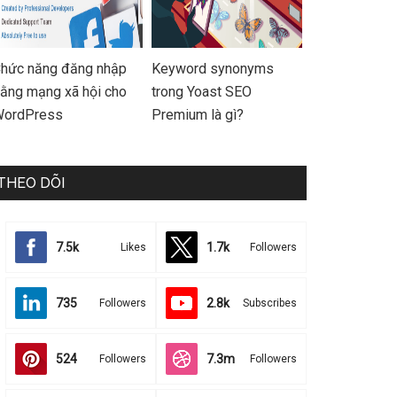
hức năng đăng nhập
Keyword synonyms
ằng mạng xã hội cho
trong Yoast SEO
ordPress
Premium là gì?
THEO DÕI
7.5k
1.7k
Likes
Followers
735
2.8k
Followers
Subscribes
524
7.3m
Followers
Followers