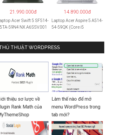
 Hàng chính hãng
21.990.000đ
14.890.000đ
aptop Acer Swift 5 SF514-
Laptop Acer Aspire 5 A514-
5TA-59N4 NX.A6SSV.001
54-59QK (Core i5
i5-1135G7/16GB
1135G7/8GB
AM/1TB
RAM/512GB/14″FHD/Win
SD/14″FHD_Touch/Win1
THỦ THUẬT WORDPRESS
11/Vàng)
/Xanh) – Hàng chính
ãng
iới thiệu sơ lược về
Làm thế nào để mở
lugin Rank Math của
menu WordPress trong
MyThemeShop
tab mới?