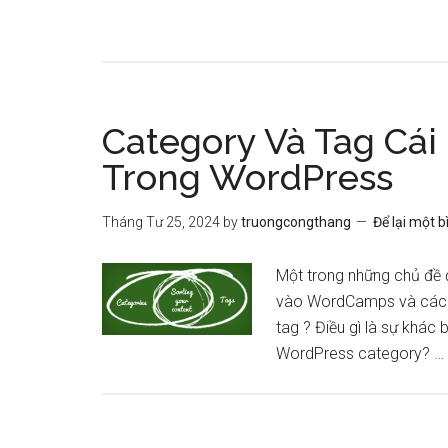
Category Và Tag Cái
Trong WordPress
Tháng Tư 25, 2024
by
truongcongthang
Để lại một b
Một trong những chủ đề đ
vào WordCamps và các sự
tag ? Điều gì là sự khác
WordPress category? …