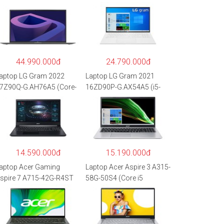
44.990.000đ
24.790.000đ
aptop LG Gram 2022
Laptop LG Gram 2021
7Z90Q-G.AH76A5 (Core-
16ZD90P-G.AX54A5 (i5-
7
1135G7/8GB RAM/512GB
260P/16GB/512GB/17″
SSD/16″WQXGA/Dos/Trắ
QXGA/Win 11/Xám)
ng)
14.590.000đ
15.190.000đ
aptop Acer Gaming
Laptop Acer Aspire 3 A315-
spire 7 A715-42G-R4ST
58G-50S4 (Core i5
H.QAYSV.004 (R5
1135G7/8GB
500U/8GB RAM/256GB
RAM/512GB/15.6″FHD/M
SD/15.6″FHD
X350 2GB/Win 10/Bạc)
PS/GTX1650 4GB/Win10)