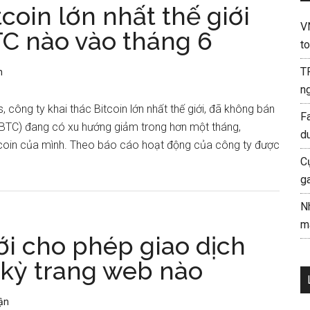
coin lớn nhất thế giới
V
C nào vào tháng 6
to
T
n
ng
, công ty khai thác Bitcoin lớn nhất thế giới, đã không bán
F
 (BTC) đang có xu hướng giảm trong hơn một tháng,
d
Bitcoin của mình. Theo báo cáo hoạt động của công ty được
C
g
N
mà
i cho phép giao dịch
t kỳ trang web nào
uận