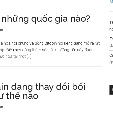
Mo
i những quốc gia nào?
T
ng
ận
F
ã hoá nói chung và đồng Bitcoin nói riêng đang mở ra rất
d
pháp. Điều này càng thêm sôi nổi khi đồng tiền này được
C
ức hoá tại một […]
g
n đang thay đổi bối
ư thế nào
ận