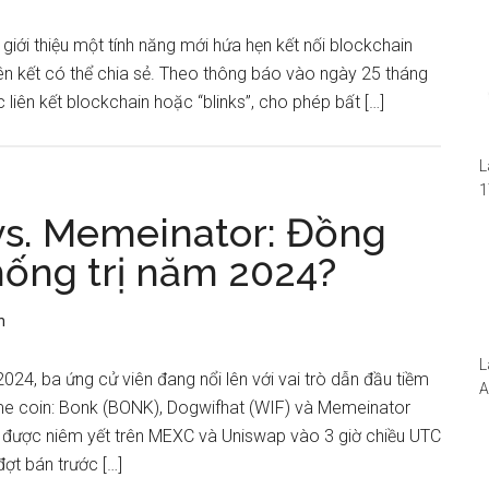
iới thiệu một tính năng mới hứa hẹn kết nối blockchain
ên kết có thể chia sẻ. Theo thông báo vào ngày 25 tháng
liên kết blockchain hoặc “blinks”, cho phép bất […]
L
1
i
vs. Memeinator: Đồng
1
ống trị năm 2024?
W
n
L
4, ba ứng cử viên đang nổi lên với vai trò dẫn đầu tiềm
A
me coin: Bonk (BONK), Dogwifhat (WIF) và Memeinator
N
được niêm yết trên MEXC và Uniswap vào 3 giờ chiều UTC
5
S
đợt bán trước […]
I