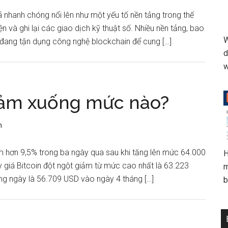
 nhanh chóng nổi lên như một yếu tố nền tảng trong thế
ện và ghi lại các giao dịch kỹ thuật số. Nhiều nền tảng, bao
W
đang tận dụng công nghệ blockchain để cung […]
d
w
giảm xuống mức nào?
n
ảm hơn 9,5% trong ba ngày qua sau khi tăng lên mức 64.000
H
y giá Bitcoin đột ngột giảm từ mức cao nhất là 63.223
m
ng ngày là 56.709 USD vào ngày 4 tháng […]
b