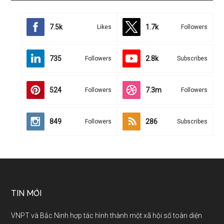
7.5k
1.7k
Likes
Followers
735
2.8k
Followers
Subscribes
524
7.3m
Followers
Followers
849
286
Followers
Subscribes
TIN MỚI
VNPT và Bắc Ninh hợp tác hình thành một xã hội số toàn diện