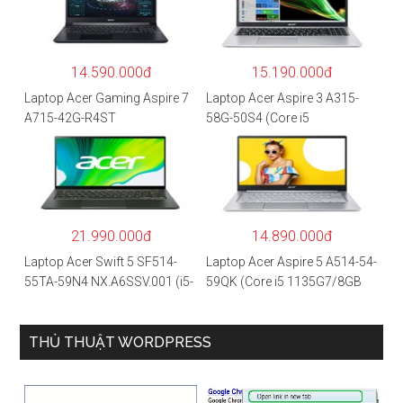
14.590.000đ
15.190.000đ
Laptop Acer Gaming Aspire 7
Laptop Acer Aspire 3 A315-
A715-42G-R4ST
58G-50S4 (Core i5
NH.QAYSV.004 (R5
1135G7/8GB
5500U/8GB RAM/256GB
RAM/512GB/15.6″FHD/MX35
SSD/15.6″FHD IPS/GTX1650
0 2GB/Win 10/Bạc)
4GB/Win10) – Hàng chính
hãng
21.990.000đ
14.890.000đ
Laptop Acer Swift 5 SF514-
Laptop Acer Aspire 5 A514-54-
55TA-59N4 NX.A6SSV.001 (i5-
59QK (Core i5 1135G7/8GB
1135G7/16GB RAM/1TB
RAM/512GB/14″FHD/Win
SSD/14″FHD_Touch/Win10/X
11/Vàng)
anh) – Hàng chính hãng
THỦ THUẬT WORDPRESS