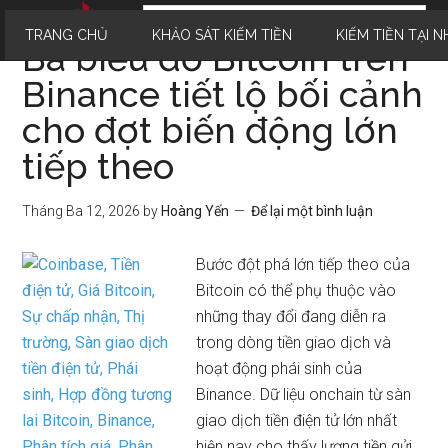
TRANG CHỦ
KHẢO SÁT KIẾM TIỀN
KIẾM TIỀN TẠI N
Ba biểu đồ Bitcoin trên
Binance tiết lộ bối cảnh
cho đợt biến động lớn
tiếp theo
Tháng Ba 12, 2026
by
Hoàng Yến
Để lại một bình luận
Bước đột phá lớn tiếp theo của
Bitcoin có thể phụ thuộc vào
những thay đổi đang diễn ra
trong dòng tiền giao dịch và
hoạt động phái sinh của
Binance. Dữ liệu onchain từ sàn
giao dịch tiền điện tử lớn nhất
hiện nay cho thấy lượng tiền gửi