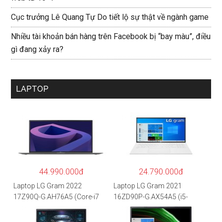
Cục trưởng Lê Quang Tự Do tiết lộ sự thật về ngành game
Nhiều tài khoản bán hàng trên Facebook bị “bay màu”, điều
gì đang xảy ra?
LAPTOP
44.990.000đ
24.790.000đ
Laptop LG Gram 2022
Laptop LG Gram 2021
17Z90Q-G.AH76A5 (Core-i7
16ZD90P-G.AX54A5 (i5-
1260P/16GB/512GB/17″
1135G7/8GB RAM/512GB
WQXGA/Win 11/Xám)
SSD/16″WQXGA/Dos/Trắng)