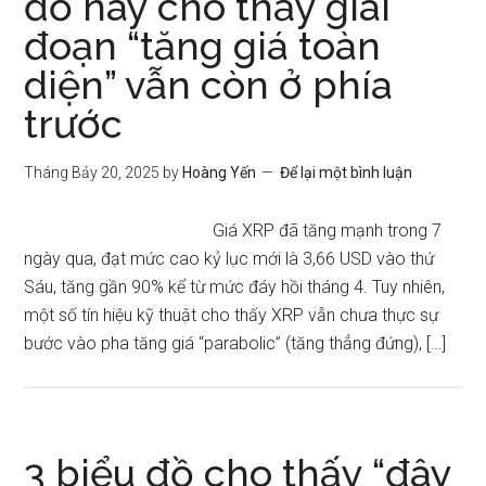
đồ này cho thấy giai
đoạn “tăng giá toàn
diện” vẫn còn ở phía
trước
Tháng Bảy 20, 2025
by
Hoàng Yến
Để lại một bình luận
Giá XRP đã tăng mạnh trong 7
ngày qua, đạt mức cao kỷ lục mới là 3,66 USD vào thứ
Sáu, tăng gần 90% kể từ mức đáy hồi tháng 4. Tuy nhiên,
một số tín hiệu kỹ thuật cho thấy XRP vẫn chưa thực sự
bước vào pha tăng giá “parabolic” (tăng thẳng đứng), […]
3 biểu đồ cho thấy “đây