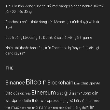
TPHCM khởi động cuộc thi đổi mới sáng tạo nông nghiệp, hỗ trợ
tới 400 triệu đồng
Facebook chính thức đóng cửa Messenger trình duyệt web từ
16-4
Cục trưởng Lê Quang Tự Do tiết lộ sự thật về ngành game
Nhiều tài khoản bán hàng trên Facebook bị “bay màu”, điều gì
đang xảy ra?
THẺ
Bitcoin
Binance
Blockchain
Chat OpenAI
bàn
Ethereum
giả
Các
hướng dẫn
của
giảm
dịch
giao
dự
wordpress
kiến thức wordpress
mạng xã hội việt nam
mật
tiền
năm
mức
tháng
mới
nhất
thế
số
ngay
nhà
Sàn tiền điện tử