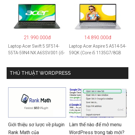
NH.QAYSV.004 (R5
1135G7/8GB
5500U/8GB RAM/256GB
RAM/512GB/15.6″FHD/MX35
SSD/15.6″FHD IPS/GTX1650
0 2GB/Win 10/Bạc)
4GB/Win10) – Hàng chính
hãng
21.990.000đ
14.890.000đ
Laptop Acer Swift 5 SF514-
Laptop Acer Aspire 5 A514-54-
55TA-59N4 NX.A6SSV.001 (i5-
59QK (Core i5 1135G7/8GB
1135G7/16GB RAM/1TB
RAM/512GB/14″FHD/Win
SSD/14″FHD_Touch/Win10/X
11/Vàng)
anh) – Hàng chính hãng
THỦ THUẬT WORDPRESS
Giới thiệu sơ lược về plugin
Làm thế nào để mở menu
Rank Math của
WordPress trong tab mới?