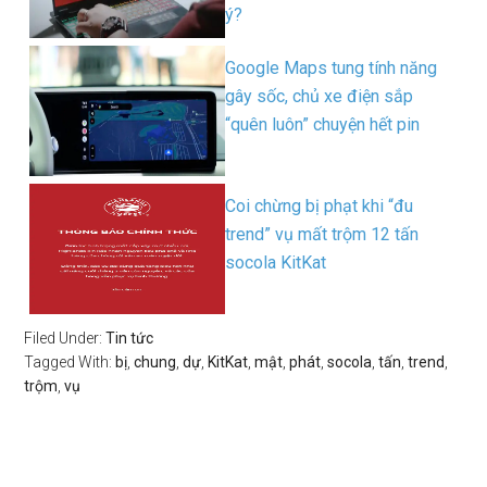
ý?
Google Maps tung tính năng
gây sốc, chủ xe điện sắp
“quên luôn” chuyện hết pin
Coi chừng bị phạt khi “đu
trend” vụ mất trộm 12 tấn
socola KitKat
Filed Under:
Tin tức
Tagged With:
bị
,
chung
,
dự
,
KitKat
,
mật
,
phát
,
socola
,
tấn
,
trend
,
trộm
,
vụ