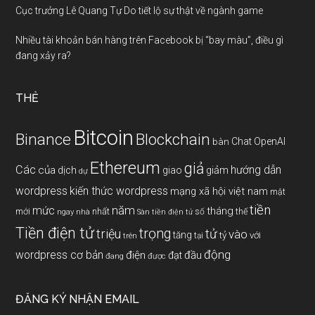
Cục trưởng Lê Quang Tự Do tiết lộ sự thật về ngành game
Nhiều tài khoản bán hàng trên Facebook bị “bay màu”, điều gì
đang xảy ra?
THẺ
Bitcoin
Binance
Blockchain
Chat OpenAI
bàn
Ethereum
giả
Các
hướng dẫn
của
giảm
dịch
giao
dự
wordpress
kiến thức wordpress
mạng xã hội việt nam
mật
tiền
năm
mức
tháng
mới
nhất
thế
số
ngay
nhà
Sàn tiền điện tử
Tiền điện tử
trọng
triệu
tử
vào
tăng
tỷ
với
tại
trên
động
wordpress cơ bản
điện
đầu
đạt
đang
được
ĐĂNG KÝ NHẬN EMAIL