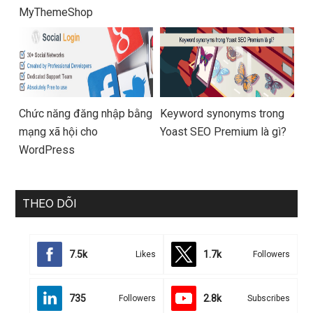
MyThemeShop
Chức năng đăng nhập bằng
Keyword synonyms trong
mạng xã hội cho
Yoast SEO Premium là gì?
WordPress
THEO DÕI
7.5k
1.7k
Likes
Followers
735
2.8k
Followers
Subscribes