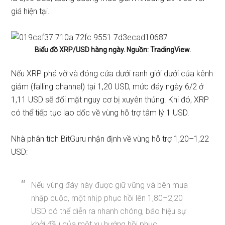
giá hiện tại.
Biểu đồ XRP/USD hàng ngày. Nguồn: TradingView.
Nếu XRP phá vỡ và đóng cửa dưới ranh giới dưới của kênh
giảm (falling channel) tại 1,20 USD, mức đáy ngày 6/2 ở
1,11 USD sẽ đối mặt nguy cơ bị xuyên thủng. Khi đó, XRP
có thể tiếp tục lao dốc về vùng hỗ trợ tâm lý 1 USD.
Nhà phân tích BitGuru nhận định về vùng hỗ trợ 1,20–1,22
USD:
Nếu vùng đáy này được giữ vững và bên mua
nhập cuộc, một nhịp phục hồi lên 1,80–2,20
USD có thể diễn ra nhanh chóng, báo hiệu sự
khởi đầu của một xu hướng hồi phục.