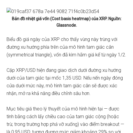
Bản đồ nhiệt giá vốn (Cost basis heatmap) của
XRP
. Nguồn:
Glassnode.
Biểu đồ giá ngày của XRP cho thấy vùng này trùng với
đường xu hướng phía trên của mô hình tam giác cân
(symmetrical triangle), vốn đã kìm hãm giá kể từ ngày 1/2.
Cặp XRP/USD hiện đang giao dịch dưới đường xu hướng
dưới của tam giác tại mốc 1,35 USD. Nếu nến ngày đóng
cửa dưới mức này, mô hình tam giác cân sẽ được xác
nhận, mở ra khả năng điều chỉnh sâu hơn.
Mục tiêu giá theo lý thuyết của mô hình hiện tại — được
tính bằng cách lấy chiều cao của tam giác cộng (hoặc
trừ, trong trường hợp phá vỡ xuống) vào điểm breakout —
là 0,95 USD, tương đương mức giảm khoảng 29% so với