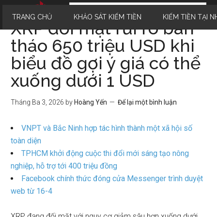
TRANG CHỦ
KHẢO SÁT KIẾM TIỀN
KIẾM TIỀN TẠI N
XRP đối mặt rủi ro bán
tháo 650 triệu USD khi
biểu đồ gợi ý giá có thể
xuống dưới 1 USD
Tháng Ba 3, 2026
by
Hoàng Yến
Để lại một bình luận
VNPT và Bắc Ninh hợp tác hình thành một xã hội số
toàn diện
TPHCM khởi động cuộc thi đổi mới sáng tạo nông
nghiệp, hỗ trợ tới 400 triệu đồng
Facebook chính thức đóng cửa Messenger trình duyệt
web từ 16-4
XRP đang đối mặt với nguy cơ giảm sâu hơn xuống dưới