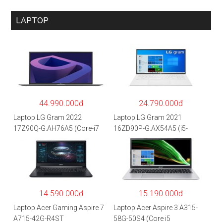
LAPTOP
44.990.000đ
24.790.000đ
Laptop LG Gram 2022
Laptop LG Gram 2021
17Z90Q-G.AH76A5 (Core-i7
16ZD90P-G.AX54A5 (i5-
1260P/16GB/512GB/17″
1135G7/8GB RAM/512GB
WQXGA/Win 11/Xám)
SSD/16″WQXGA/Dos/Trắng)
14.590.000đ
15.190.000đ
Laptop Acer Gaming Aspire 7
Laptop Acer Aspire 3 A315-
A715-42G-R4ST
58G-50S4 (Core i5