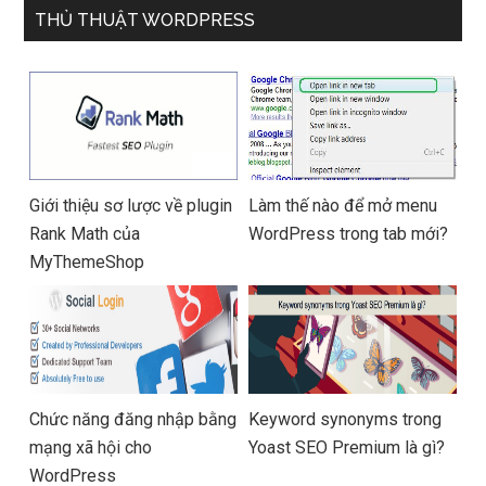
anh) – Hàng chính hãng
THỦ THUẬT WORDPRESS
Giới thiệu sơ lược về plugin
Làm thế nào để mở menu
Rank Math của
WordPress trong tab mới?
MyThemeShop
Chức năng đăng nhập bằng
Keyword synonyms trong
mạng xã hội cho
Yoast SEO Premium là gì?
WordPress