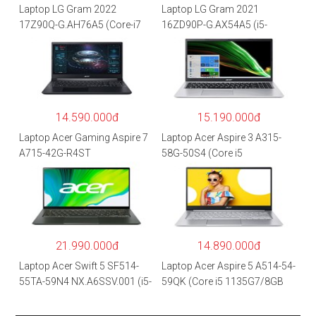
Laptop LG Gram 2022
Laptop LG Gram 2021
17Z90Q-G.AH76A5 (Core-i7
16ZD90P-G.AX54A5 (i5-
1260P/16GB/512GB/17″
1135G7/8GB RAM/512GB
WQXGA/Win 11/Xám)
SSD/16″WQXGA/Dos/Trắng)
14.590.000đ
15.190.000đ
Laptop Acer Gaming Aspire 7
Laptop Acer Aspire 3 A315-
A715-42G-R4ST
58G-50S4 (Core i5
NH.QAYSV.004 (R5
1135G7/8GB
5500U/8GB RAM/256GB
RAM/512GB/15.6″FHD/MX35
SSD/15.6″FHD IPS/GTX1650
0 2GB/Win 10/Bạc)
4GB/Win10) – Hàng chính
hãng
21.990.000đ
14.890.000đ
Laptop Acer Swift 5 SF514-
Laptop Acer Aspire 5 A514-54-
55TA-59N4 NX.A6SSV.001 (i5-
59QK (Core i5 1135G7/8GB
1135G7/16GB RAM/1TB
RAM/512GB/14″FHD/Win
SSD/14″FHD_Touch/Win10/X
11/Vàng)