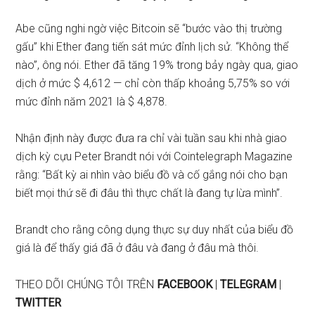
Abe cũng nghi ngờ việc Bitcoin sẽ “bước vào thị trường
gấu” khi Ether đang tiến sát mức đỉnh lịch sử. “Không thể
nào”, ông nói. Ether đã tăng 19% trong bảy ngày qua, giao
dịch ở mức $ 4,612 — chỉ còn thấp khoảng 5,75% so với
mức đỉnh năm 2021 là $ 4,878.
Nhận định này được đưa ra chỉ vài tuần sau khi nhà giao
dịch kỳ cựu Peter Brandt nói với Cointelegraph Magazine
rằng: “Bất kỳ ai nhìn vào biểu đồ và cố gắng nói cho bạn
biết mọi thứ sẽ đi đâu thì thực chất là đang tự lừa mình”.
Brandt cho rằng công dụng thực sự duy nhất của biểu đồ
giá là để thấy giá đã ở đâu và đang ở đâu mà thôi.
THEO DÕI CHÚNG TÔI TRÊN
FACEBOOK
|
TELEGRAM
|
TWITTER