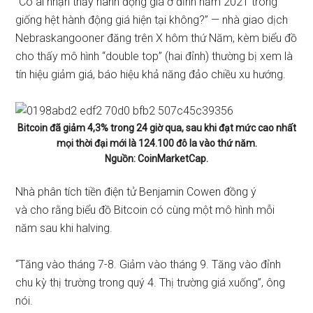
“Có ai nhận thấy hành động giá ở đỉnh năm 2021 trông
giống hệt hành động giá hiện tại không?” — nhà giao dịch
Nebraskangooner đăng trên X hôm thứ Năm, kèm biểu đồ
cho thấy mô hình “double top” (hai đỉnh) thường bị xem là
tín hiệu giảm giá, báo hiệu khả năng đảo chiều xu hướng.
Bitcoin đã giảm 4,3% trong 24 giờ qua, sau khi đạt mức cao nhất
mọi thời đại mới là 124.100 đô la vào thứ năm.
Nguồn:
CoinMarketCap
.
Nhà phân tích tiền điện tử Benjamin Cowen đồng ý
và
cho
rằng biểu đồ Bitcoin có cùng một mô hình mỗi
năm sau khi halving.
“Tăng vào tháng 7-8. Giảm vào tháng 9. Tăng vào đỉnh
chu kỳ thị trường trong quý 4. Thị trường giá xuống”, ông
nói.