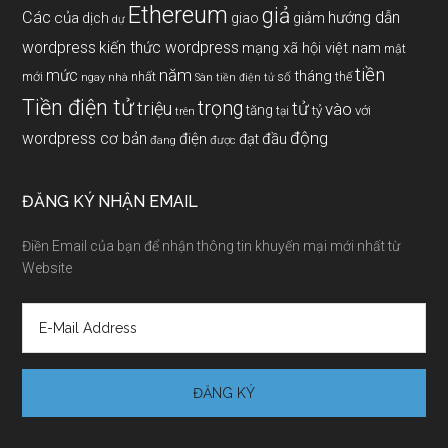
Ethereum
giả
Các
hướng dẫn
của
giảm
dịch
giao
dự
wordpress
kiến thức wordpress
mạng xã hội việt nam
mật
tiền
năm
mức
tháng
mới
nhất
thế
số
ngay
nhà
Sàn tiền điện tử
Tiền điện tử
trọng
triệu
tử
vào
tăng
tỷ
với
tại
trên
động
wordpress cơ bản
điện
đầu
đạt
đang
được
ĐĂNG KÝ NHẬN EMAIL
Điền Email của bạn để nhận thông tin khuyến mại mới nhất từ
Website