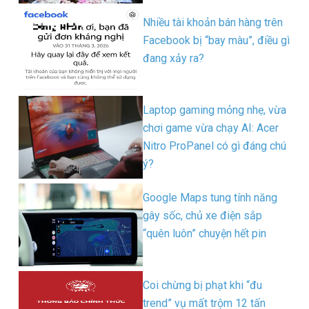
Nhiều tài khoản bán hàng trên
Facebook bị “bay màu”, điều gì
đang xảy ra?
Laptop gaming mỏng nhẹ, vừa
chơi game vừa chạy AI: Acer
Nitro ProPanel có gì đáng chú
ý?
Google Maps tung tính năng
gây sốc, chủ xe điện sắp
“quên luôn” chuyện hết pin
Coi chừng bị phạt khi “đu
trend” vụ mất trộm 12 tấn