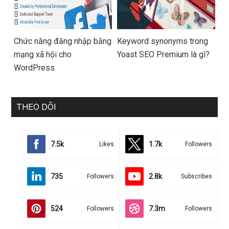
Chức năng đăng nhập bằng
Keyword synonyms trong
mạng xã hội cho
Yoast SEO Premium là gì?
WordPress
THEO DÕI
7.5k
1.7k
Likes
Followers
735
2.8k
Followers
Subscribes
524
7.3m
Followers
Followers