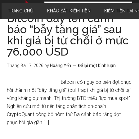
TRANG CHỦ
KHẢO SÁT KIẾM TIỀN
KIẾM TIỀN TẠI N
Bitcoin dấy lên cảnh
báo “bẫy tăng giá” sau
khi giá bị từ chối ở mức
76.000 USD
Tháng Ba 17, 2026
by
Hoàng Yến
Để lại một bình luận
Bitcoin có nguy cơ biến đợt phục
hồi thành một “bẫy tăng giá” (bull trap) khi giá bị từ chối tại
vùng kháng cự mạnh. Thị trường BTC thiếu “lực mua spot”
Nghiên cứu mới từ nền tảng phân tích on-chain
CryptoQuant công bố hôm thứ Ba cảnh báo rằng đợt
phục hồi giá gần […]