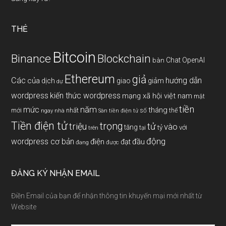
THẺ
Bitcoin
Binance
Blockchain
Chat OpenAI
bàn
Ethereum
giả
Các
hướng dẫn
của
giảm
dịch
giao
dự
wordpress
kiến thức wordpress
mạng xã hội việt nam
mật
tiền
năm
mức
tháng
mới
nhất
thế
số
ngay
nhà
Sàn tiền điện tử
Tiền điện tử
trọng
triệu
tử
vào
tăng
tỷ
với
tại
trên
động
wordpress cơ bản
điện
đầu
đạt
đang
được
ĐĂNG KÝ NHẬN EMAIL
Điền Email của bạn để nhận thông tin khuyến mại mới nhất từ
Website