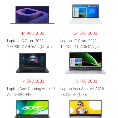
44.990.000đ
24.790.000đ
Laptop LG Gram 2022
Laptop LG Gram 2021
17Z90Q-G.AH76A5 (Core-i7
16ZD90P-G.AX54A5 (i5-
1260P/16GB/512GB/17″
1135G7/8GB RAM/512GB
WQXGA/Win 11/Xám)
SSD/16″WQXGA/Dos/Trắng)
14.590.000đ
15.190.000đ
Laptop Acer Gaming Aspire 7
Laptop Acer Aspire 3 A315-
A715-42G-R4ST
58G-50S4 (Core i5
NH.QAYSV.004 (R5
1135G7/8GB
5500U/8GB RAM/256GB
RAM/512GB/15.6″FHD/MX35
SSD/15.6″FHD IPS/GTX1650
0 2GB/Win 10/Bạc)
4GB/Win10) – Hàng chính