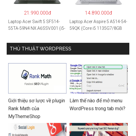
hãng
21.990.000đ
14.890.000đ
Laptop Acer Swift 5 SF514-
Laptop Acer Aspire 5 A514-54-
55TA-59N4 NX.A6SSV.001 (i5-
59QK (Core i5 1135G7/8GB
1135G7/16GB RAM/1TB
RAM/512GB/14″FHD/Win
SSD/14″FHD_Touch/Win10/X
11/Vàng)
anh) – Hàng chính hãng
THỦ THUẬT WORDPRESS
Giới thiệu sơ lược về plugin
Làm thế nào để mở menu
Rank Math của
WordPress trong tab mới?
MyThemeShop