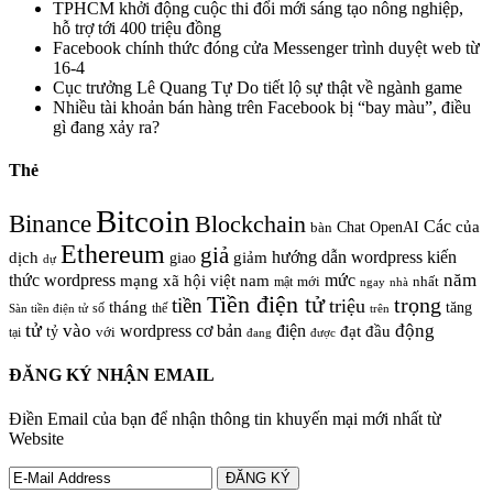
TPHCM khởi động cuộc thi đổi mới sáng tạo nông nghiệp,
hỗ trợ tới 400 triệu đồng
Facebook chính thức đóng cửa Messenger trình duyệt web từ
16-4
Cục trưởng Lê Quang Tự Do tiết lộ sự thật về ngành game
Nhiều tài khoản bán hàng trên Facebook bị “bay màu”, điều
gì đang xảy ra?
Thẻ
Bitcoin
Binance
Blockchain
Các
của
Chat OpenAI
bàn
Ethereum
giả
hướng dẫn wordpress
kiến
dịch
giao
giảm
dự
năm
thức wordpress
mức
mạng xã hội việt nam
nhất
mật
mới
ngay
nhà
Tiền điện tử
trọng
tiền
triệu
tháng
tăng
số
thế
trên
Sàn tiền điện tử
tử
vào
động
wordpress cơ bản
điện
đầu
đạt
tỷ
với
tại
đang
được
ĐĂNG KÝ NHẬN EMAIL
Điền Email của bạn để nhận thông tin khuyến mại mới nhất từ
Website