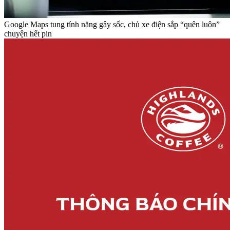
Google Maps tung tính năng gây sốc, chủ xe điện sắp “quên luôn”
chuyện hết pin