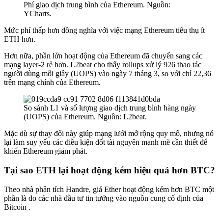
Phí giao dịch trung bình của Ethereum. Nguồn:
YCharts.
Mức phí thấp hơn đồng nghĩa với việc mạng Ethereum tiêu thụ ít
ETH hơn.
Hơn nữa, phần lớn hoạt động của Ethereum đã chuyển sang các
mạng layer-2 rẻ hơn. L2beat
cho thấy
rollups xử lý 926 thao tác
người dùng mỗi giây (UOPS) vào ngày 7 tháng 3, so với chỉ 22,36
trên mạng chính của Ethereum.
So sánh L1 và số lượng giao dịch trung bình hàng ngày
(UOPS) của Ethereum. Nguồn: L2beat.
Mặc dù sự thay đổi này giúp mạng lưới mở rộng quy mô, nhưng nó
lại làm suy yếu các điều kiện đốt tài nguyên mạnh mẽ cần thiết để
khiến Ethereum giảm phát.
Tại sao ETH lại hoạt động kém hiệu quả hơn BTC?
Theo nhà phân tích
Handre
, giá Ether hoạt động kém hơn BTC một
phần là do các nhà đầu tư tin tưởng vào nguồn cung cố định của
Bitcoin .