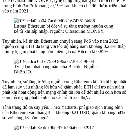
Theo
Ultrasound.MONEY
, tỷ lệ cung ứng hàng năm mới của ETH
trung bình ở mức khoảng -0,19% sau khi cơ chế đốt được triển khai
vào năm 2021.
Lượng Ethereum bị đốt và sự tăng trưởng nguồn cung
kể từ khi sáp nhập. Nguồn: Ultrasound.MONEY.
Tuy nhiên, kể từ khi Ethereum chuyển sang PoS vào năm 2022,
nguồn cung ETH đã tăng với tốc độ hàng năm khoảng 0,23%, thấp
hơn tỷ lệ lạm phát hàng năm hiện tại của Bitcoin là 0,85%.
Tỷ lệ lạm phát hàng năm của Bitcoin. Nguồn:
BitBo.IO.
Tuy nhiên, sự tăng trưởng nguồn cung Ethereum kể từ khi hợp nhất
đã làm suy yếu những lời hứa về giảm phát. ETH chỉ trở nên giảm
phát khi hoạt động trên mạng chính đủ lớn để đốt nhiều coin hơn số
coin mà mạng phát hành cho các trình xác thực.
Tình trạng đó đã suy yếu. Theo
YCharts
, phí giao dịch trung bình
của Ethereum vào tháng 3 là khoảng 0,21 USD, giảm khoảng 54%
so với cùng kỳ năm ngoái.