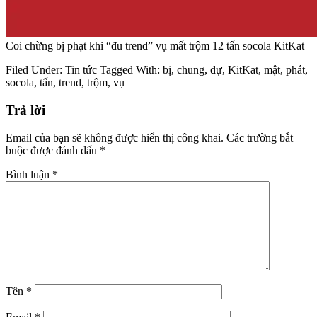
Coi chừng bị phạt khi “đu trend” vụ mất trộm 12 tấn socola KitKat
Filed Under:
Tin tức
Tagged With:
bị
,
chung
,
dự
,
KitKat
,
mật
,
phát
,
socola
,
tấn
,
trend
,
trộm
,
vụ
Trả lời
Email của bạn sẽ không được hiển thị công khai.
Các trường bắt
buộc được đánh dấu
*
Bình luận
*
Tên
*