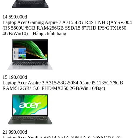
14.590.000đ
Laptop Acer Gaming Aspire 7 A715-42G-R4ST NH.QAYSV.004
(R5 5500U/8GB RAM/256GB SSD/15.6″FHD IPS/GTX1650
4GB/Win10) – Hàng chính hãng
15.190.000đ
Laptop Acer Aspire 3 A315-58G-50S4 (Core i5 1135G7/8GB
RAM/512GB/15.6″FHD/MX350 2GB/Win 10/Bạc)
21.990.000đ
Laptop Acer Swift 5 SF514-55TA-59N4 NX.A6SSV.001 (i5-