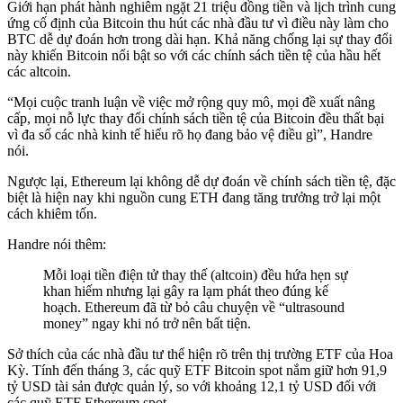
Giới hạn phát hành nghiêm ngặt 21 triệu đồng tiền và lịch trình cung
ứng cố định của Bitcoin thu hút các nhà đầu tư vì điều này làm cho
BTC dễ dự đoán hơn trong dài hạn. Khả năng chống lại sự thay đổi
này khiến Bitcoin nổi bật so với các chính sách tiền tệ của hầu hết
các altcoin.
“Mọi cuộc tranh luận về việc mở rộng quy mô, mọi đề xuất nâng
cấp, mọi nỗ lực thay đổi chính sách tiền tệ của Bitcoin đều thất bại
vì đa số các nhà kinh tế hiểu rõ họ đang bảo vệ điều gì”, Handre
nói.
Ngược lại, Ethereum lại không dễ dự đoán về chính sách tiền tệ, đặc
biệt là hiện nay khi nguồn cung ETH đang tăng trưởng trở lại một
cách khiêm tốn.
Handre nói thêm:
Mỗi loại tiền điện tử thay thế (altcoin) đều hứa hẹn sự
khan hiếm nhưng lại gây ra lạm phát theo đúng kế
hoạch. Ethereum đã từ bỏ câu chuyện về “ultrasound
money” ngay khi nó trở nên bất tiện.
Sở thích của các nhà đầu tư thể hiện rõ trên thị trường ETF của Hoa
Kỳ. Tính đến tháng 3, các quỹ ETF Bitcoin spot nắm giữ hơn 91,9
tỷ USD tài sản được quản lý, so với khoảng 12,1 tỷ USD đối với
các quỹ ETF Ethereum spot.