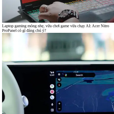
Laptop gaming mỏng nhẹ, vừa chơi game vừa chạy AI: Acer Nitro
ProPanel có gì đáng chú ý?