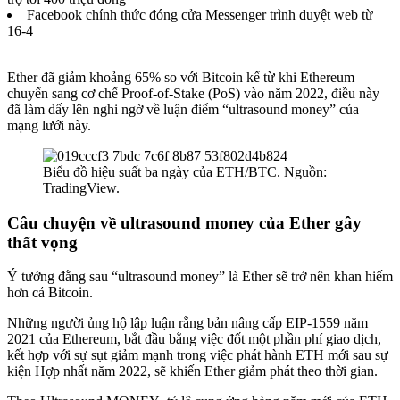
Facebook chính thức đóng cửa Messenger trình duyệt web từ
16-4
Ether
đã giảm khoảng 65% so với Bitcoin k
ể từ khi Ethereum
chuyển sang cơ chế Proof-of-Stake (PoS) vào năm 2022, điều này
đã làm dấy lên nghi ngờ về luận điểm “ultrasound money
” của
mạng lưới này.
Biểu đồ hiệu suất ba ngày của ETH/BTC. Nguồn:
TradingView.
Câu chuyện về ultrasound money của Ether gây
thất vọng
Ý tưởng đằng sau “ultrasound money” là Ether sẽ trở nên khan hiếm
hơn cả Bitcoin.
Những người ủng hộ lập luận rằng bản nâng cấp EIP-1559
năm
2021 của Ethereum, bắt đầu bằng việc đốt một phần phí giao dịch,
kết hợp với sự sụt giảm mạnh trong việc phát hành ETH mới sau sự
kiện Hợp nhất năm 2022, sẽ khiến Ether giảm phát theo thời gian.