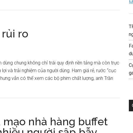
Mo
T
rủi ro
ng
F
d
n dùng chung không chỉ trái quy định nền tảng mà còn trực
C
 lợi và trải nghiệm của người dùng. Ham giá rẻ, rước “cục
g
í nhưng vẫn có thể xem các bộ phim chất lượng, anh Trần
ả mạo nhà hàng buffet
nhiều người sập bẫy