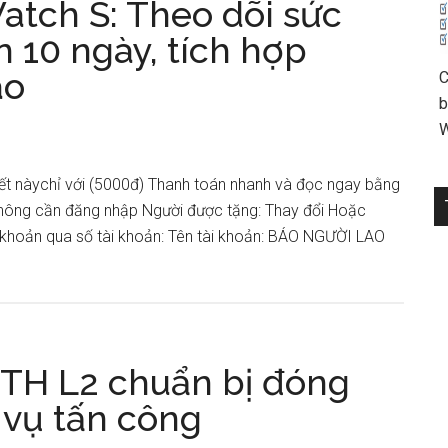
tch S: Theo dõi sức
n 10 ngày, tích hợp
ao
C
b
W
iết nàychỉ với (5000đ) Thanh toán nhanh và đọc ngay bằng
ông cần đăng nhập Người được tặng: Thay đổi Hoặc
khoản qua số tài khoản: Tên tài khoản: BÁO NGƯỜI LAO
ETH L2 chuẩn bị đóng
 vụ tấn công