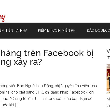
ẾM TIỀN TẠI NHÀ
KIẾM BITCOIN MIỄN PHÍ
ĐÀO DOGECO
 hàng trên Facebook bị
V
m
ang xảy ra?
phóng viên Báo Người Lao Động, chị Nguyễn Thu Hiền, chủ
online, cho biết sáng 31-3, khi đăng nhập Facebook, chị
báo: “Chúng tôi đã đình chỉ tài khoản của bạn. Bạn có
N
rước khi […]
t