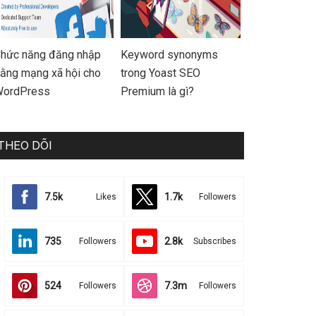
hức năng đăng nhập
Keyword synonyms
ằng mạng xã hội cho
trong Yoast SEO
ordPress
Premium là gì?
THEO DÕI
7.5k
1.7k
Likes
Followers
735
2.8k
Followers
Subscribes
524
7.3m
Followers
Followers