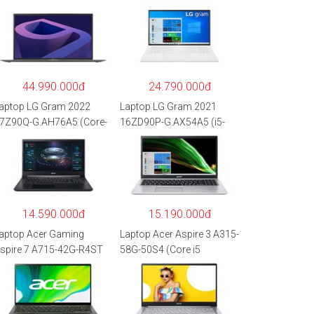
44.990.000đ
24.790.000đ
aptop LG Gram 2022
Laptop LG Gram 2021
7Z90Q-G.AH76A5 (Core-
16ZD90P-G.AX54A5 (i5-
7
1135G7/8GB RAM/512GB
260P/16GB/512GB/17″
SSD/16″WQXGA/Dos/Trắ
QXGA/Win 11/Xám)
ng)
14.590.000đ
15.190.000đ
aptop Acer Gaming
Laptop Acer Aspire 3 A315-
spire 7 A715-42G-R4ST
58G-50S4 (Core i5
H.QAYSV.004 (R5
1135G7/8GB
500U/8GB RAM/256GB
RAM/512GB/15.6″FHD/M
SD/15.6″FHD
X350 2GB/Win 10/Bạc)
PS/GTX1650 4GB/Win10)