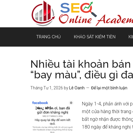
TRANG CHỦ
KHẢO SÁT KIẾM TIỀN
KI
Nhiều tài khoản bán
“bay màu”, điều gì đ
Tháng Tư 1, 2026
by
Lê Oanh
Để lại một bình luận
Ngày 1-4, phản ánh với 
một cửa hàng thời trang 
bất ngờ nhận được thông 
180 ngày để kháng nghị t