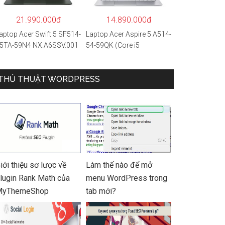
 Hàng chính hãng
21.990.000đ
14.890.000đ
aptop Acer Swift 5 SF514-
Laptop Acer Aspire 5 A514-
5TA-59N4 NX.A6SSV.001
54-59QK (Core i5
i5-1135G7/16GB
1135G7/8GB
AM/1TB
RAM/512GB/14″FHD/Win
SD/14″FHD_Touch/Win1
THỦ THUẬT WORDPRESS
11/Vàng)
/Xanh) – Hàng chính
ãng
iới thiệu sơ lược về
Làm thế nào để mở
lugin Rank Math của
menu WordPress trong
MyThemeShop
tab mới?