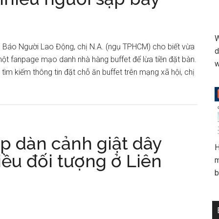
W
 Báo Người Lao Động, chị N.A. (ngụ TPHCM) cho biết vừa
d
một fanpage mạo danh nhà hàng buffet để lừa tiền đặt bàn.
w
hi tìm kiếm thông tin đặt chỗ ăn buffet trên mạng xã hội, chị
ip dàn cảnh giật dây
H
iều đối tượng ở Liên
m
b