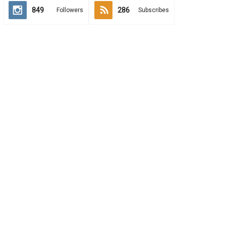
849
286
Followers
Subscribes