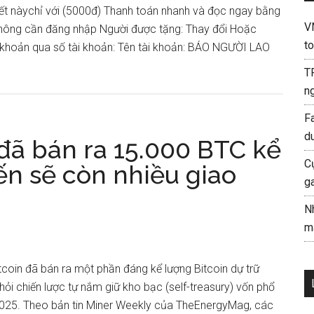
iết nàychỉ với (5000đ) Thanh toán nhanh và đọc ngay bằng
V
ông cần đăng nhập Người được tặng: Thay đổi Hoặc
to
khoản qua số tài khoản: Tên tài khoản: BÁO NGƯỜI LAO
T
ng
F
d
 đã bán ra 15.000 BTC kể
C
ến ​​sẽ còn nhiều giao
g
N
mà
tcoin đã bán ra một phần đáng kể lượng Bitcoin dự trữ
hỏi chiến lược tự nắm giữ kho bạc (self-treasury) vốn phổ
2025. Theo bản tin Miner Weekly của TheEnergyMag, các