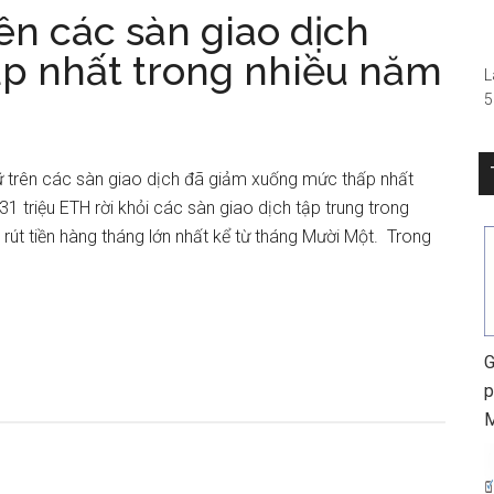
ên các sàn giao dịch
–
p nhất trong nhiều năm
L
5
(
R
S
 trên các sàn giao dịch đã giảm xuống mức thấp nhất
0
31 triệu ETH rời khỏi các sàn giao dịch tập trung trong
h
rút tiền hàng tháng lớn nhất kể từ tháng Mười Một. Trong
G
p