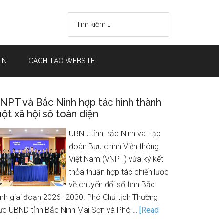
IN
CÁCH TẠO WEBSITE
NPT và Bắc Ninh hợp tác hình thành
ột xã hội số toàn diện
UBND tỉnh Bắc Ninh và Tập
đoàn Bưu chính Viễn thông
Việt Nam (VNPT) vừa ký kết
thỏa thuận hợp tác chiến lược
về chuyển đổi số tỉnh Bắc
inh giai đoạn 2026–2030. Phó Chủ tịch Thường
rực UBND tỉnh Bắc Ninh Mai Sơn và Phó …
[Read