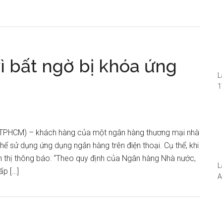
ì bất ngờ bị khóa ứng
L
1
i
1
W
ụ TPHCM) – khách hàng của một ngân hàng thương mại nhà
ể sử dụng ứng dụng ngân hàng trên điện thoại. Cụ thể, khi
n thị thông báo: “Theo quy định của Ngân hàng Nhà nước,
L
ấp […]
A
N
5
S
I