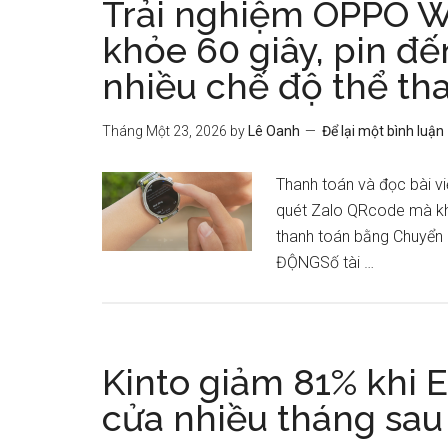
Trải nghiệm OPPO Wa
khỏe 60 giây, pin đế
nhiều chế độ thể th
Tháng Một 23, 2026
by
Lê Oanh
Để lại một bình luận
Thanh toán và đọc bài v
quét Zalo QRcode mà kh
thanh toán bằng Chuyển 
ĐỘNGSố tài …
Kinto giảm 81% khi 
cửa nhiều tháng sau