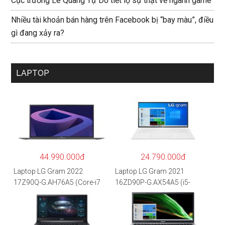
Cục trưởng Lê Quang Tự Do tiết lộ sự thật về ngành game
Nhiều tài khoản bán hàng trên Facebook bị “bay màu”, điều
gì đang xảy ra?
LAPTOP
44.990.000đ
24.790.000đ
Laptop LG Gram 2022
Laptop LG Gram 2021
17Z90Q-G.AH76A5 (Core-i7
16ZD90P-G.AX54A5 (i5-
1260P/16GB/512GB/17″
1135G7/8GB RAM/512GB
WQXGA/Win 11/Xám)
SSD/16″WQXGA/Dos/Trắng)