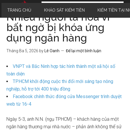
TRANG CHỦ
KHẢO SÁT KIẾM TIỀN
KIẾM TIỀN TẠI N
Nhiều người tá hóa vì
bất ngờ bị khóa ứng
dụng ngân hàng
Tháng Ba 5, 2026
by
Lê Oanh
Để lại một bình luận
VNPT và Bắc Ninh hợp tác hình thành một xã hội số
toàn diện
TPHCM khởi động cuộc thi đổi mới sáng tạo nông
nghiệp, hỗ trợ tới 400 triệu đồng
Facebook chính thức đóng cửa Messenger trình duyệt
web từ 16-4
Ngày 5-3, anh N.N. (ngụ TPHCM) – khách hàng của một
ngân hàng thương mại nhà nước – phản ánh không thể sử