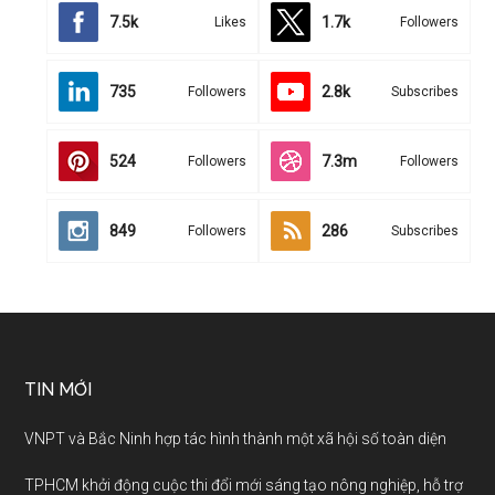
7.5k
1.7k
Likes
Followers
735
2.8k
Followers
Subscribes
524
7.3m
Followers
Followers
849
286
Followers
Subscribes
TIN MỚI
VNPT và Bắc Ninh hợp tác hình thành một xã hội số toàn diện
TPHCM khởi động cuộc thi đổi mới sáng tạo nông nghiệp, hỗ trợ