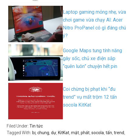
Laptop gaming mỏng nhẹ, vừa
chơi game vừa chạy AI: Acer
Nitro ProPanel có gì đáng chú
ý?
Google Maps tung tính năng
gây sốc, chủ xe điện sắp
“quên luôn” chuyện hết pin
Coi chừng bị phạt khi “đu
trend” vụ mất trộm 12 tấn
socola KitKat
Filed Under:
Tin tức
Tagged With:
bị
,
chung
,
dự
,
KitKat
,
mật
,
phát
,
socola
,
tấn
,
trend
,