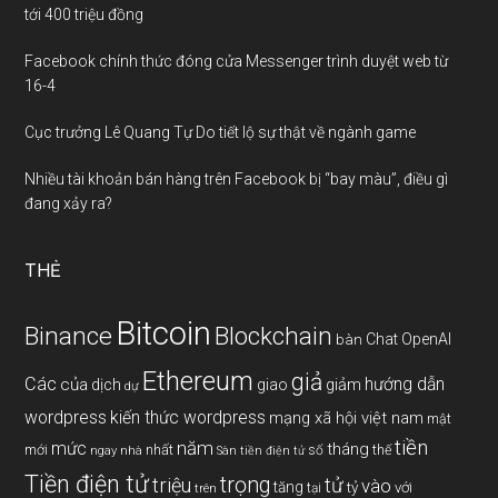
tới 400 triệu đồng
Facebook chính thức đóng cửa Messenger trình duyệt web từ
16-4
Cục trưởng Lê Quang Tự Do tiết lộ sự thật về ngành game
Nhiều tài khoản bán hàng trên Facebook bị “bay màu”, điều gì
đang xảy ra?
THẺ
Bitcoin
Binance
Blockchain
Chat OpenAI
bàn
Ethereum
giả
Các
hướng dẫn
của
giảm
dịch
giao
dự
wordpress
kiến thức wordpress
mạng xã hội việt nam
mật
tiền
năm
mức
tháng
mới
nhất
thế
số
ngay
nhà
Sàn tiền điện tử
Tiền điện tử
trọng
triệu
tử
vào
tăng
tỷ
với
tại
trên