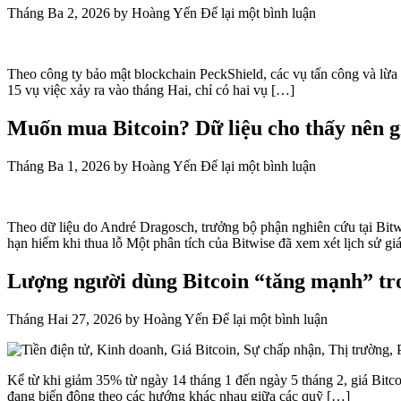
Theo công ty bảo mật blockchain PeckShield, các vụ tấn công và lừa đ
15 vụ việc xảy ra vào tháng Hai, chỉ có hai vụ […]
Muốn mua Bitcoin? Dữ liệu cho thấy nên gi
Tháng Ba 1, 2026
by
Hoàng Yến
Để lại một bình luận
Theo dữ liệu do André Dragosch, trưởng bộ phận nghiên cứu tại Bitwi
hạn hiếm khi thua lỗ Một phân tích của Bitwise đã xem xét lịch sử gi
Lượng người dùng Bitcoin “tăng mạnh” tro
Tháng Hai 27, 2026
by
Hoàng Yến
Để lại một bình luận
Kể từ khi giảm 35% từ ngày 14 tháng 1 đến ngày 5 tháng 2, giá Bitc
đang biến động theo các hướng khác nhau giữa các quỹ […]
Các quỹ ETF Bitcoin ghi nhận dòng vốn và