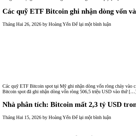
Tháng Hai 26, 2026
by
Hoàng Yến
Để lại một bình luận
Các quỹ ETF Bitcoin spot tại Mỹ ghi nhận dòng vốn ròng chảy vào ca
Bitcoin spot đã ghi nhận dòng vốn ròng 506,5 triệu USD vào thứ […
Nhà phân tích: Bitcoin mất 2,3 tỷ USD tron
Tháng Hai 15, 2026
by
Hoàng Yến
Để lại một bình luận
Bitcoin đã ghi nhận 2,3 tỷ USD thua lỗ thực tế, trong một sự kiện mà
tích IT Tech trong một báo cáo trên CryptoQuant vào thứ Năm, […]