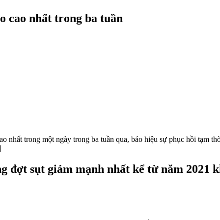
o nhất trong một ngày trong ba tuần qua, báo hiệu sự phục hồi tạm thờ
]
g đợt sụt giảm mạnh nhất kể từ năm 2021 kh
 một nhà phân tích cho là một trong những đợt đầu hàng (capitulation)