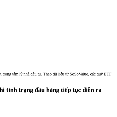
i trong tâm lý nhà đầu tư. Theo dữ liệu từ SoSoValue, các quỹ ETF
i tình trạng đầu hàng tiếp tục diễn ra
 lớn nhất trong lịch sử, ngang với cú sập năm 2021. Theo nhà phân