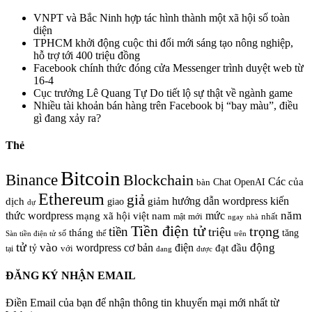
VNPT và Bắc Ninh hợp tác hình thành một xã hội số toàn
diện
TPHCM khởi động cuộc thi đổi mới sáng tạo nông nghiệp,
hỗ trợ tới 400 triệu đồng
Facebook chính thức đóng cửa Messenger trình duyệt web từ
16-4
Cục trưởng Lê Quang Tự Do tiết lộ sự thật về ngành game
Nhiều tài khoản bán hàng trên Facebook bị “bay màu”, điều
gì đang xảy ra?
Thẻ
Bitcoin
Binance
Blockchain
Các
của
Chat OpenAI
bàn
Ethereum
giả
hướng dẫn wordpress
kiến
dịch
giao
giảm
dự
năm
thức wordpress
mức
mạng xã hội việt nam
nhất
mật
mới
ngay
nhà
Tiền điện tử
trọng
tiền
triệu
tháng
tăng
số
thế
trên
Sàn tiền điện tử
tử
vào
động
wordpress cơ bản
điện
đầu
đạt
tỷ
với
tại
đang
được
ĐĂNG KÝ NHẬN EMAIL
Điền Email của bạn để nhận thông tin khuyến mại mới nhất từ