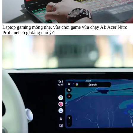
Laptop gaming mỏng nhẹ, vừa chơi game vừa chạy AI: Acer Nitro
ProPanel có gì đáng chú ý?