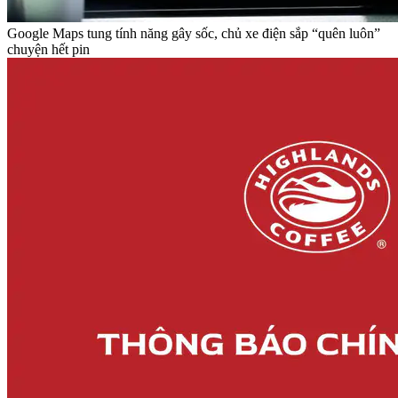
Google Maps tung tính năng gây sốc, chủ xe điện sắp “quên luôn”
chuyện hết pin