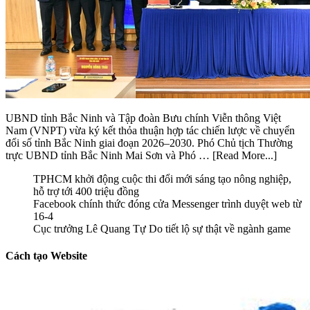
UBND tỉnh Bắc Ninh và Tập đoàn Bưu chính Viễn thông Việt
Nam (VNPT) vừa ký kết thỏa thuận hợp tác chiến lược về chuyển
đổi số tỉnh Bắc Ninh giai đoạn 2026–2030. Phó Chủ tịch Thường
trực UBND tỉnh Bắc Ninh Mai Sơn và Phó …
[Read More...]
TPHCM khởi động cuộc thi đổi mới sáng tạo nông nghiệp,
hỗ trợ tới 400 triệu đồng
Facebook chính thức đóng cửa Messenger trình duyệt web từ
16-4
Cục trưởng Lê Quang Tự Do tiết lộ sự thật về ngành game
Cách tạo Website