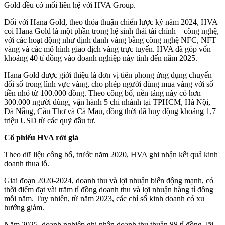
Gold đều có mối liên hệ với HVA Group.
Đối với Hana Gold, theo thỏa thuận chiến lược ký năm 2024, HVA
coi Hana Gold là một phần trong hệ sinh thái tài chính – công nghệ,
với các hoạt động như định danh vàng bằng công nghệ NFC, NFT
vàng và các mô hình giao dịch vàng trực tuyến. HVA đã góp vốn
khoảng 40 tỉ đồng vào doanh nghiệp này tính đến năm 2025.
Hana Gold được giới thiệu là đơn vị tiên phong ứng dụng chuyển
đổi số trong lĩnh vực vàng, cho phép người dùng mua vàng với số
tiền nhỏ từ 100.000 đồng. Theo công bố, nền tảng này có hơn
300.000 người dùng, vận hành 5 chi nhánh tại TPHCM, Hà Nội,
Đà Nẵng, Cần Thơ và Cà Mau, đồng thời đã huy động khoảng 1,7
triệu USD từ các quỹ đầu tư.
Cổ phiếu HVA rớt giá
Theo dữ liệu công bố, trước năm 2020, HVA ghi nhận kết quả kinh
doanh thua lỗ.
Giai đoạn 2020-2024, doanh thu và lợi nhuận biến động mạnh, có
thời điểm đạt vài trăm tỉ đồng doanh thu và lợi nhuận hàng tỉ đồng
mỗi năm. Tuy nhiên, từ năm 2023, các chỉ số kinh doanh có xu
hướng giảm.
Năm 2025, doanh nghiệp ghi nhận doanh thu thuần 88 tỉ đồng, lãi