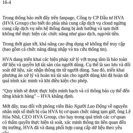
16-4
Trong thông báo mới đây trên fanpage, Công ty CP Đầu tư HVA
(HVA Group) cho biết do phía nhà cung cấp dịch vụ cloud ngừng
cung cấp dịch vụ nên hệ thống đang bị ảnh hưởng và tạm thời
không thể thực hiện các chức năng như giao dịch, nạp/rút tiền.
Trong thời gian tới, khả năng cao ứng dụng sẽ không thể truy cập
(bao gồm cả chức năng đăng nhập và tra cứu thông tin).
HVA đang triển khai các biện pháp xử lý với trọng tâm là bảo toàn
dữ liệu và quyền lợi tài sản của người dùng. Cụ thể là sao lưu và đối
soát dữ liệu, xác nhận thông tin từ người dùng. Sau đó, triển khai
phương án xử lý và hoàn trả tài sản cho người dùng khi đã hoàn tất
quá trình xác minh và khi điều kiện cho phép.
“Quy trình sẽ được thực hiện minh bạch và có thông báo cụ thể đến
từng khách hàng” – HVA khẳng định.
Mới đây, trao đổi với phóng viên Báo
Người Lao Động
về nguyên
nhân một số thiết bị của HVA bị cơ quan chức năng tạm giữ, ông Lê
Hòa Nhã, CEO HVA Group, cho hay trong quá trình các cơ quan
có thẩm quyền thực hiện rà soát, xác minh thông tin liên quan đến
thị trường, HVA đã và đang phối hợp cung cấp dữ liệu theo yêu
cầu.