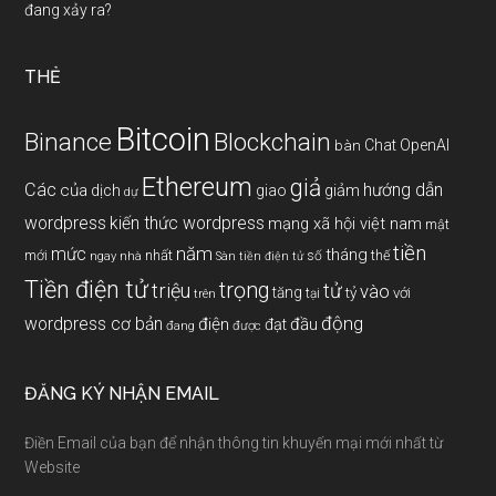
đang xảy ra?
THẺ
Bitcoin
Binance
Blockchain
Chat OpenAI
bàn
Ethereum
giả
Các
hướng dẫn
của
giảm
dịch
giao
dự
wordpress
kiến thức wordpress
mạng xã hội việt nam
mật
tiền
năm
mức
tháng
mới
nhất
thế
số
ngay
nhà
Sàn tiền điện tử
Tiền điện tử
trọng
triệu
tử
vào
tăng
tỷ
với
tại
trên
động
wordpress cơ bản
điện
đầu
đạt
đang
được
ĐĂNG KÝ NHẬN EMAIL
Điền Email của bạn để nhận thông tin khuyến mại mới nhất từ
Website