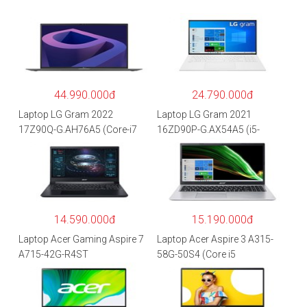
44.990.000đ
24.790.000đ
Laptop LG Gram 2022
Laptop LG Gram 2021
17Z90Q-G.AH76A5 (Core-i7
16ZD90P-G.AX54A5 (i5-
1260P/16GB/512GB/17″
1135G7/8GB RAM/512GB
WQXGA/Win 11/Xám)
SSD/16″WQXGA/Dos/Trắng)
14.590.000đ
15.190.000đ
Laptop Acer Gaming Aspire 7
Laptop Acer Aspire 3 A315-
A715-42G-R4ST
58G-50S4 (Core i5
NH.QAYSV.004 (R5
1135G7/8GB
5500U/8GB RAM/256GB
RAM/512GB/15.6″FHD/MX35
SSD/15.6″FHD IPS/GTX1650
0 2GB/Win 10/Bạc)