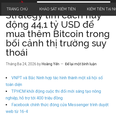
TRANG CHỦ
KHẢO SÁT KIẾM TIỀN
KIẾM TIỀN TẠI N
Strategy tìm cách huy
động 44,1 tỷ USD để
mua thêm Bitcoin trong
bối cảnh thị trường suy
thoái
Tháng Ba 24, 2026
by
Hoàng Yến
Để lại một bình luận
VNPT và Bắc Ninh hợp tác hình thành một xã hội số
toàn diện
TPHCM khởi động cuộc thi đổi mới sáng tạo nông
nghiệp, hỗ trợ tới 400 triệu đồng
Facebook chính thức đóng cửa Messenger trình duyệt
web từ 16-4