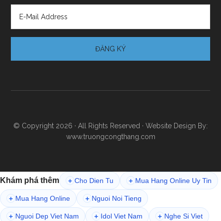
© Copyright 2026 · All Rights Reserved · Website Design By:
www.truongcongthang.com
Khám phá thêm
Cho Dien Tu
Mua Hang Online Uy Tin
+
+
Mua Hang Online
Nguoi Noi Tieng
+
+
Nguoi Dep Viet Nam
Idol Viet Nam
Nghe Si Viet
+
+
+