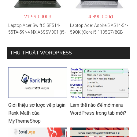
4GB/Win10) – Hàng chính
hãng
21.990.000đ
14.890.000đ
Laptop Acer Swift 5 SF514-
Laptop Acer Aspire 5 A514-54-
55TA-59N4 NX.A6SSV.001 (i5-
59QK (Core i5 1135G7/8GB
1135G7/16GB RAM/1TB
RAM/512GB/14″FHD/Win
SSD/14″FHD_Touch/Win10/X
11/Vàng)
anh) – Hàng chính hãng
THỦ THUẬT WORDPRESS
Giới thiệu sơ lược về plugin
Làm thế nào để mở menu
Rank Math của
WordPress trong tab mới?
MyThemeShop