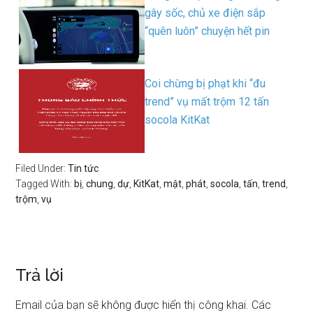
gây sốc, chủ xe điện sắp
“quên luôn” chuyện hết pin
Coi chừng bị phạt khi “đu
trend” vụ mất trộm 12 tấn
socola KitKat
Filed Under:
Tin tức
Tagged With:
bị
,
chung
,
dự
,
KitKat
,
mật
,
phát
,
socola
,
tấn
,
trend
,
trộm
,
vụ
Trả lời
Email của bạn sẽ không được hiển thị công khai.
Các