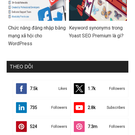
Chức năng đăng nhập bằng
Keyword synonyms trong
mạng xã hội cho
Yoast SEO Premium là gì?
WordPress
THEO DÕI
7.5k
1.7k
Likes
Followers
735
2.8k
Followers
Subscribes
524
7.3m
Followers
Followers