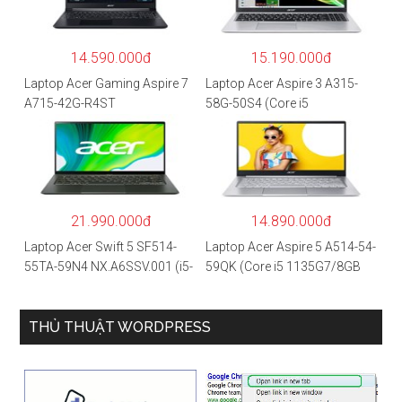
14.590.000đ
15.190.000đ
Laptop Acer Gaming Aspire 7
Laptop Acer Aspire 3 A315-
A715-42G-R4ST
58G-50S4 (Core i5
NH.QAYSV.004 (R5
1135G7/8GB
5500U/8GB RAM/256GB
RAM/512GB/15.6″FHD/MX35
SSD/15.6″FHD IPS/GTX1650
0 2GB/Win 10/Bạc)
4GB/Win10) – Hàng chính
hãng
21.990.000đ
14.890.000đ
Laptop Acer Swift 5 SF514-
Laptop Acer Aspire 5 A514-54-
55TA-59N4 NX.A6SSV.001 (i5-
59QK (Core i5 1135G7/8GB
1135G7/16GB RAM/1TB
RAM/512GB/14″FHD/Win
SSD/14″FHD_Touch/Win10/X
11/Vàng)
anh) – Hàng chính hãng
THỦ THUẬT WORDPRESS