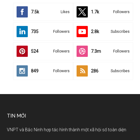
7.5k
1.7k
Likes
Followers
735
2.8k
Followers
Subscribes
524
7.3m
Followers
Followers
849
286
Followers
Subscribes
TIN MỚI
VNPT và Bắc Ninh hợp tác hình thành một xã hội số toàn diện