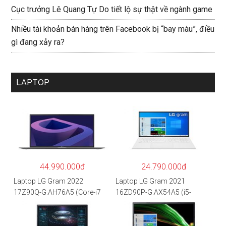
Cục trưởng Lê Quang Tự Do tiết lộ sự thật về ngành game
Nhiều tài khoản bán hàng trên Facebook bị “bay màu”, điều
gì đang xảy ra?
LAPTOP
44.990.000đ
24.790.000đ
Laptop LG Gram 2022
Laptop LG Gram 2021
17Z90Q-G.AH76A5 (Core-i7
16ZD90P-G.AX54A5 (i5-
1260P/16GB/512GB/17″
1135G7/8GB RAM/512GB
WQXGA/Win 11/Xám)
SSD/16″WQXGA/Dos/Trắng)