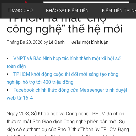
TRANG CHỦ
KHẢO SÁT KIẾM TIỀN
KIẾM TIỀN TẠI N
TPHCM ra mắt “chợ
công nghệ” thế hệ mới
Tháng Ba 20, 2026
by
Lê Oanh
Để lại một bình luận
VNPT và Bắc Ninh hợp tác hình thành một xã hội số
toàn diện
TPHCM khởi động cuộc thi đổi mới sáng tạo nông
nghiệp, hỗ trợ tới 400 triệu đồng
Facebook chính thức đóng cửa Messenger trình duyệt
web từ 16-4
Ngày 20-3, Sở Khoa học và Công nghệ TPHCM đã chính
thức ra mắt Sàn Giao dịch Công nghệ phiên bản mới. Sự
kiện có sự tham dự của Phó Bí thư Thành ủy TPHCM Đặng