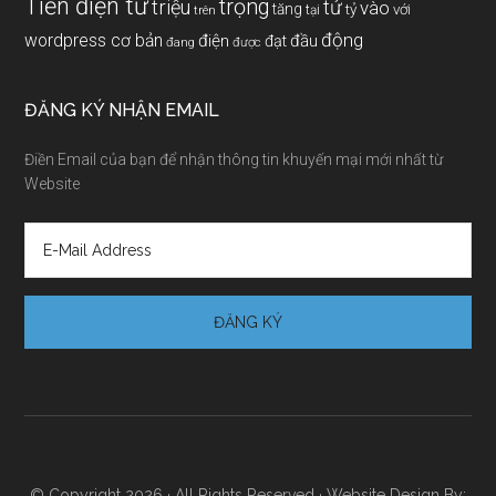
Tiền điện tử
trọng
triệu
tử
vào
tăng
tỷ
với
tại
trên
động
wordpress cơ bản
điện
đầu
đạt
đang
được
ĐĂNG KÝ NHẬN EMAIL
Điền Email của bạn để nhận thông tin khuyến mại mới nhất từ
Website
© Copyright 2026 · All Rights Reserved · Website Design By: