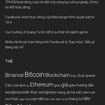
TPHCM khởi động cuộc thi đổi mới sáng tạo nông nghiệp, hỗ trợ
tới 400 triệu đồng
Facebook chính thức đóng cửa Messenger trình duyệt web từ
16-4
Cục trưởng Lê Quang Tự Do tiết lộ sự thật về ngành game
Nhiều tài khoản bán hàng trên Facebook bị “bay màu”, điều gì
đang xảy ra?
THẺ
Bitcoin
Binance
Blockchain
Chat OpenAI
bàn
Ethereum
giả
Các
hướng dẫn
của
giảm
dịch
giao
dự
wordpress
kiến thức wordpress
mạng xã hội việt nam
mật
tiền
năm
mức
tháng
mới
nhất
thế
số
ngay
nhà
Sàn tiền điện tử