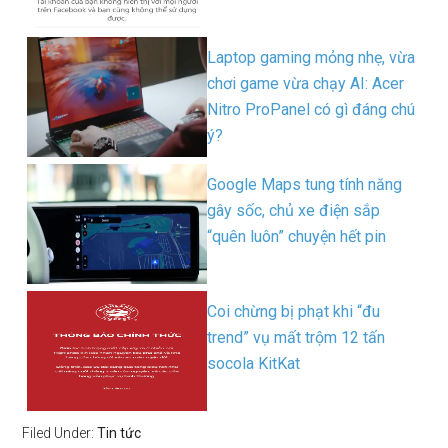
Laptop gaming mỏng nhẹ, vừa
chơi game vừa chạy AI: Acer
Nitro ProPanel có gì đáng chú
ý?
Google Maps tung tính năng
gây sốc, chủ xe điện sắp
“quên luôn” chuyện hết pin
Coi chừng bị phạt khi “đu
trend” vụ mất trộm 12 tấn
socola KitKat
Filed Under:
Tin tức