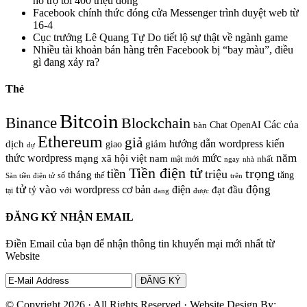
hỗ trợ tới 400 triệu đồng
Facebook chính thức đóng cửa Messenger trình duyệt web từ
16-4
Cục trưởng Lê Quang Tự Do tiết lộ sự thật về ngành game
Nhiều tài khoản bán hàng trên Facebook bị “bay màu”, điều
gì đang xảy ra?
Thẻ
Bitcoin
Binance
Blockchain
Các
của
Chat OpenAI
bàn
Ethereum
giả
hướng dẫn wordpress
kiến
dịch
giao
giảm
dự
năm
thức wordpress
mức
mạng xã hội việt nam
nhất
mật
mới
ngay
nhà
Tiền điện tử
trọng
tiền
triệu
tháng
tăng
số
thế
trên
Sàn tiền điện tử
tử
vào
động
wordpress cơ bản
điện
đầu
đạt
tỷ
với
tại
đang
được
ĐĂNG KÝ NHẬN EMAIL
Điền Email của bạn để nhận thông tin khuyến mại mới nhất từ
Website
© Copyright 2026 · All Rights Reserved · Website Design By: