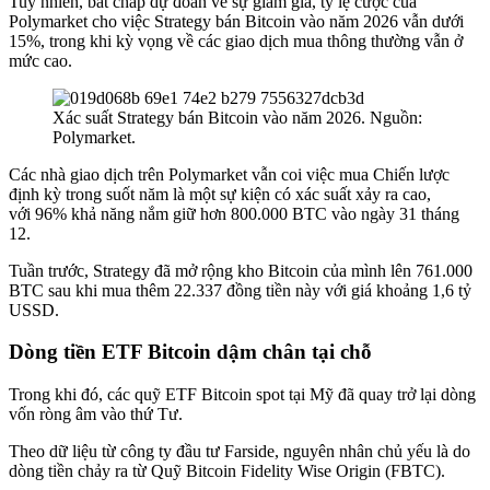
Tuy nhiên, bất chấp dự đoán về sự giảm giá,
tỷ lệ cược
của
Polymarket cho việc Strategy bán Bitcoin
vào năm 2026 vẫn dưới
15%, trong khi kỳ vọng về các giao dịch mua thông thường vẫn ở
mức cao.
Xác suất Strategy bán Bitcoin vào năm 2026. Nguồn:
Polymarket.
Các nhà giao dịch trên Polymarket vẫn coi việc mua Chiến lược
định kỳ trong suốt năm là một sự kiện có xác suất xảy ra cao,
với
96% khả năng nắm giữ hơn 800.000
BTC vào ngày 31 tháng
12.
Tuần trước,
Strategy đã mở rộng kho Bitcoin của mình lên 761.000
BTC
sau khi mua thêm 22.337 đồng tiền này với giá khoảng 1,6 tỷ
USSD.
Dòng tiền ETF Bitcoin dậm chân tại chỗ
Trong khi đó, các quỹ ETF Bitcoin spot tại Mỹ đã quay trở lại dòng
vốn ròng âm vào thứ Tư.
Theo
dữ liệu từ công ty đầu tư Farside, nguyên nhân chủ yếu là do
dòng tiền chảy ra từ Quỹ Bitcoin Fidelity Wise Origin (FBTC).