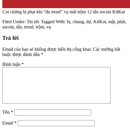
Coi chừng bị phạt khi “đu trend” vụ mất trộm 12 tấn socola KitKat
Filed Under:
Tin tức
Tagged With:
bị
,
chung
,
dự
,
KitKat
,
mật
,
phát
,
socola
,
tấn
,
trend
,
trộm
,
vụ
Trả lời
Email của bạn sẽ không được hiển thị công khai.
Các trường bắt
buộc được đánh dấu
*
Bình luận
*
Tên
*
Email
*