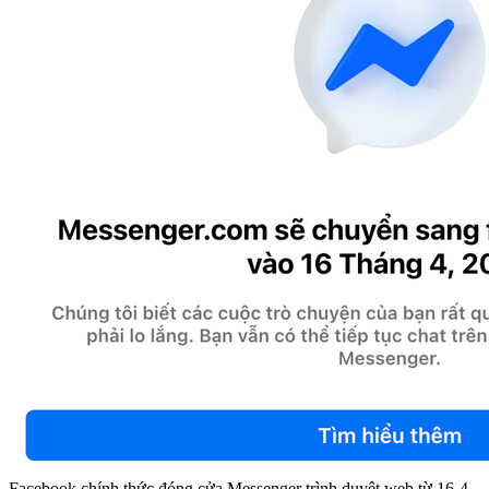
Facebook chính thức đóng cửa Messenger trình duyệt web từ 16-4