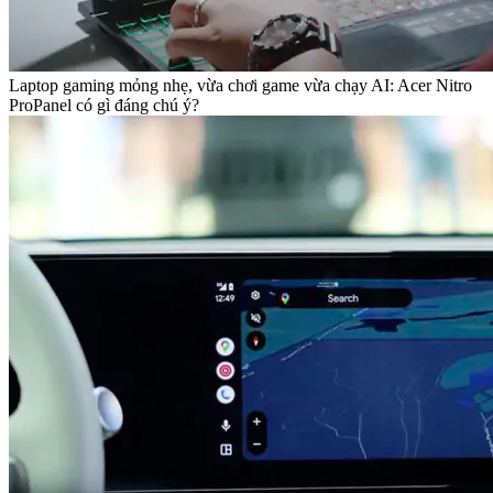
Laptop gaming mỏng nhẹ, vừa chơi game vừa chạy AI: Acer Nitro
ProPanel có gì đáng chú ý?