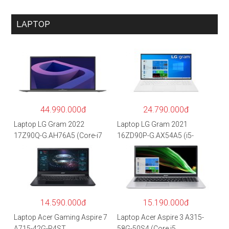
LAPTOP
44.990.000đ
24.790.000đ
Laptop LG Gram 2022
Laptop LG Gram 2021
17Z90Q-G.AH76A5 (Core-i7
16ZD90P-G.AX54A5 (i5-
1260P/16GB/512GB/17″
1135G7/8GB RAM/512GB
WQXGA/Win 11/Xám)
SSD/16″WQXGA/Dos/Trắng)
14.590.000đ
15.190.000đ
Laptop Acer Gaming Aspire 7
Laptop Acer Aspire 3 A315-
A715-42G-R4ST
58G-50S4 (Core i5