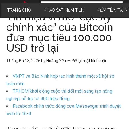
TRANG CHỦ
KHẢO SÁT KIẾM TIỀN
KIẾM TIỀN TẠI N
Tín hiệu vĩ mô “cực kỳ
chính xác” của Bitcoin
đưa mục tiêu 100.000
USD trở lại
Tháng Ba 13, 2026
by
Hoàng Yến
Để lại một bình luận
VNPT và Bắc Ninh hợp tác hình thành một xã hội số
toàn diện
TPHCM khởi động cuộc thi đổi mới sáng tạo nông
nghiệp, hỗ trợ tới 400 triệu đồng
Facebook chính thức đóng cửa Messenger trình duyệt
web từ 16-4
Bitcoin
có thể đang tiến gần đến đáy thị trường, với một