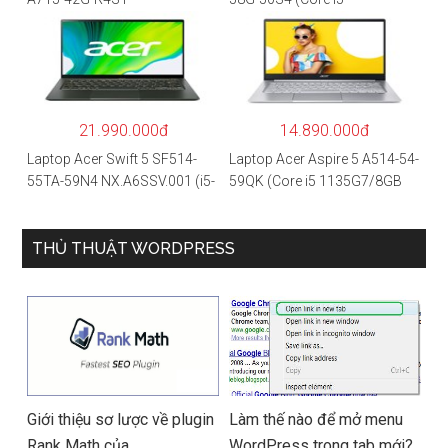
NH.QAYSV.004 (R5
1135G7/8GB
5500U/8GB RAM/256GB
RAM/512GB/15.6″FHD/MX35
SSD/15.6″FHD IPS/GTX1650
0 2GB/Win 10/Bạc)
4GB/Win10) – Hàng chính
hãng
21.990.000đ
14.890.000đ
Laptop Acer Swift 5 SF514-
Laptop Acer Aspire 5 A514-54-
55TA-59N4 NX.A6SSV.001 (i5-
59QK (Core i5 1135G7/8GB
1135G7/16GB RAM/1TB
RAM/512GB/14″FHD/Win
SSD/14″FHD_Touch/Win10/X
11/Vàng)
anh) – Hàng chính hãng
THỦ THUẬT WORDPRESS
Giới thiệu sơ lược về plugin
Làm thế nào để mở menu
Rank Math của
WordPress trong tab mới?