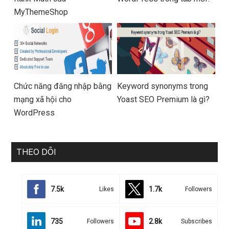
MyThemeShop
Chức năng đăng nhập bằng
Keyword synonyms trong
mạng xã hội cho
Yoast SEO Premium là gì?
WordPress
THEO DÕI
7.5k
1.7k
Likes
Followers
735
2.8k
Followers
Subscribes