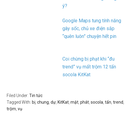
ý?
Google Maps tung tính năng
gây sốc, chủ xe điện sắp
“quên luôn” chuyện hết pin
Coi chừng bị phạt khi “đu
trend” vụ mất trộm 12 tấn
socola KitKat
Filed Under:
Tin tức
Tagged With:
bị
,
chung
,
dự
,
KitKat
,
mật
,
phát
,
socola
,
tấn
,
trend
,
trộm
,
vụ