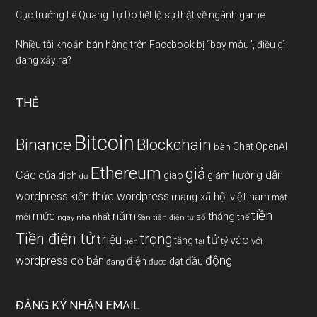
Cục trưởng Lê Quang Tự Do tiết lộ sự thật về ngành game
Nhiều tài khoản bán hàng trên Facebook bị “bay màu”, điều gì
đang xảy ra?
THẺ
Bitcoin
Binance
Blockchain
Chat OpenAI
bàn
Ethereum
giả
Các
hướng dẫn
của
giảm
dịch
giao
dự
wordpress
kiến thức wordpress
mạng xã hội việt nam
mật
tiền
năm
mức
tháng
mới
nhất
thế
số
ngay
nhà
Sàn tiền điện tử
Tiền điện tử
trọng
triệu
tử
vào
tăng
tỷ
với
tại
trên
động
wordpress cơ bản
điện
đầu
đạt
đang
được
ĐĂNG KÝ NHẬN EMAIL