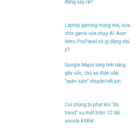
đang xảy ra?
Laptop gaming mỏng nhẹ, vừa
chơi game vừa chạy AI: Acer
Nitro ProPanel có gì đáng chú
ý?
Google Maps tung tính năng
gây sốc, chủ xe điện sắp
“quên luôn” chuyện hết pin
Coi chừng bị phạt khi “đu
trend” vụ mất trộm 12 tấn
socola KitKat