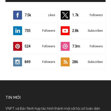
7.5k
1.7k
Likes
Followers
735
2.8k
Followers
Subscribes
524
7.3m
Followers
Followers
849
286
Followers
Subscribes
TIN MỚI
VNPT và Bắc Ninh hợp tác hình thành một xã hội số toàn diện