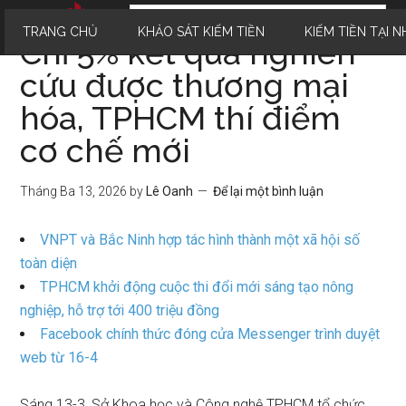
TRANG CHỦ
KHẢO SÁT KIẾM TIỀN
KIẾM TIỀN TẠI N
Chỉ 5% kết quả nghiên
cứu được thương mại
hóa, TPHCM thí điểm
cơ chế mới
Tháng Ba 13, 2026
by
Lê Oanh
Để lại một bình luận
VNPT và Bắc Ninh hợp tác hình thành một xã hội số
toàn diện
TPHCM khởi động cuộc thi đổi mới sáng tạo nông
nghiệp, hỗ trợ tới 400 triệu đồng
Facebook chính thức đóng cửa Messenger trình duyệt
web từ 16-4
Sáng 13-3, Sở Khoa học và Công nghệ TPHCM tổ chức