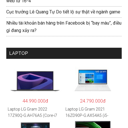
web từ 16-4
Cục trưởng Lê Quang Tự Do tiết lộ sự thật về ngành game
Nhiều tài khoản bán hàng trên Facebook bị “bay màu”, điều
gì đang xảy ra?
LAPTOP
44.990.000đ
24.790.000đ
Laptop LG Gram 2022
Laptop LG Gram 2021
17Z90Q-G.AH76A5 (Core-i7
16ZD90P-G.AX54A5 (i5-
1260P/16GB/512GB/17″
1135G7/8GB RAM/512GB