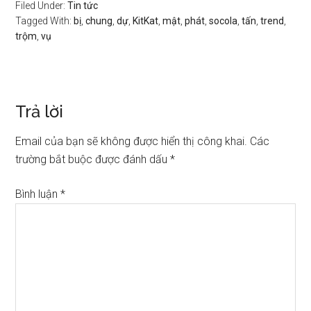
Filed Under:
Tin tức
Tagged With:
bị
,
chung
,
dự
,
KitKat
,
mật
,
phát
,
socola
,
tấn
,
trend
,
trộm
,
vụ
Trả lời
Email của bạn sẽ không được hiển thị công khai.
Các
trường bắt buộc được đánh dấu
*
Bình luận
*