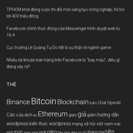
TPHCM khởi động cuộc thi đổi mới sáng tạo nông nghiệp, hỗ trợ
tới 400 triệu đồng
Facebook chính thức đóng cửa Messenger trình duyệt web từ
16-4
Cục trưởng Lê Quang Tự Do tiết lộ sự thật về ngành game
Nhiều tài khoản bán hàng trên Facebook bị “bay màu”, điều gì
đang xảy ra?
THẺ
Bitcoin
Binance
Blockchain
Chat OpenAI
bàn
Ethereum
giả
Các
hướng dẫn
của
giảm
dịch
giao
dự
wordpress
kiến thức wordpress
mạng xã hội việt nam
mật
tiền
năm
mức
tháng
mới
nhất
thế
số
ngay
nhà
Sàn tiền điện tử