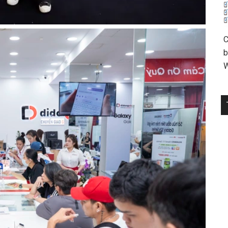
C
b
W