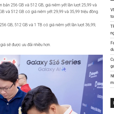
 bản 256 GB và 512 GB, giá niêm yết lần lượt 25,99 và
V
B và 512 GB có giá niêm yết 29,99 và 35,99 triệu đồng.
to
56 GB, 512 GB và 1 TB có giá niêm yết lần lượt 36,99;
T
ng
F
, giá sẽ được ưu đãi nhiều hơn.
d
C
g
N
mà