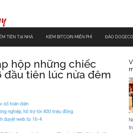
ẾM TIỀN TẠI NHÀ
KIẾM BITCOIN MIỄN PHÍ
ĐÀO DOGECO
ập hộp những chiếc
V
m
 đầu tiên lúc nửa đêm
i số toàn diện
g nghiệp, hỗ trợ tới 400 triệu đồng
h duyệt web từ 16-4
N
t