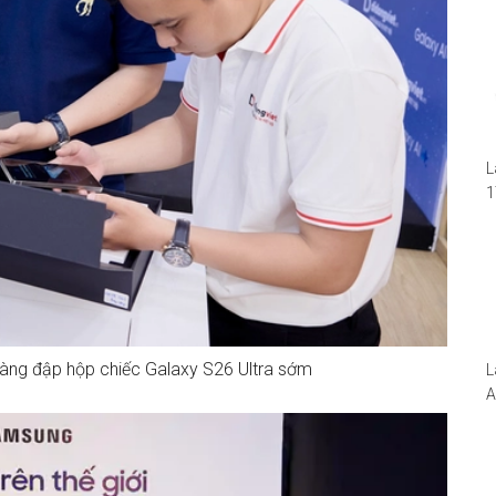
L
1
i
1
W
àng đập hộp chiếc Galaxy S26 Ultra sớm
L
A
N
5
S
I