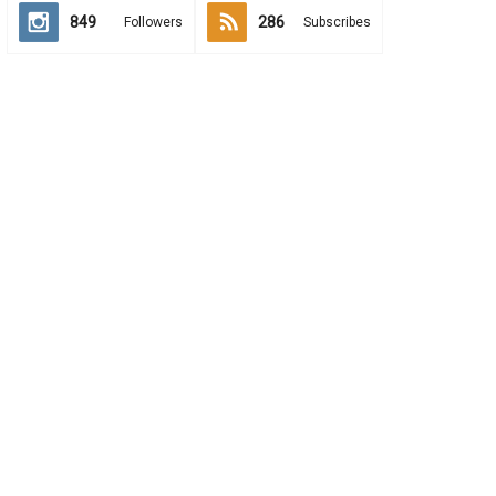
849
286
Followers
Subscribes