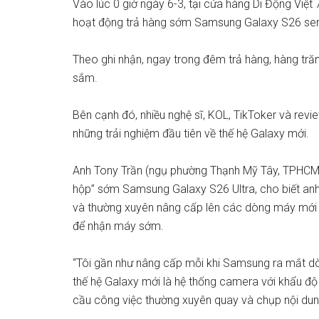
Vào lúc 0 giờ ngày 6-3, tại cửa hàng Di Động Việ
hoạt động trả hàng sớm Samsung Galaxy S26 serie
Theo ghi nhận, ngay trong đêm trả hàng, hàng tr
sắm.
Bên cạnh đó, nhiều nghệ sĩ, KOL, TikToker và revi
những trải nghiệm đầu tiên về thế hệ Galaxy mới.
Anh Tony Trần (ngụ phường Thạnh Mỹ Tây, TPHCM
hộp” sớm Samsung Galaxy S26 Ultra, cho biết anh
và thường xuyên nâng cấp lên các dòng máy mới n
để nhận máy sớm.
“Tôi gần như nâng cấp mỗi khi Samsung ra mắt dòn
thế hệ Galaxy mới là hệ thống camera với khẩu độ 
cầu công việc thường xuyên quay và chụp nội dung