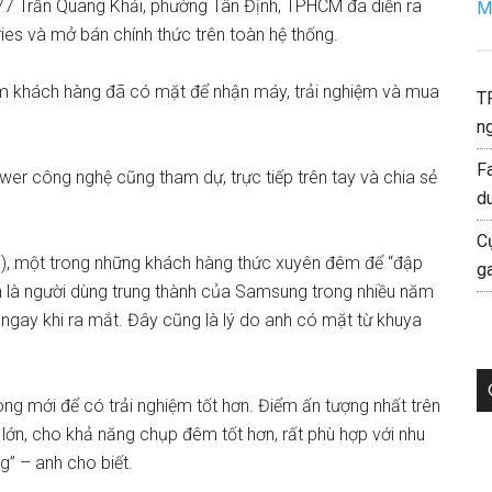
t 77 Trần Quang Khải, phường Tân Định, TPHCM đã diễn ra
Mo
s và mở bán chính thức trên toàn hệ thống.
ăm khách hàng đã có mặt để nhận máy, trải nghiệm và mua
T
ng
F
ewer công nghệ cũng tham dự, trực tiếp trên tay và chia sẻ
d
C
), một trong những khách hàng thức xuyên đêm để “đập
g
 là người dùng trung thành của Samsung trong nhiều năm
gay khi ra mắt. Đây cũng là lý do anh có mặt từ khuya
g mới để có trải nghiệm tốt hơn. Điểm ấn tượng nhất trên
lớn, cho khả năng chụp đêm tốt hơn, rất phù hợp với nhu
” – anh cho biết.