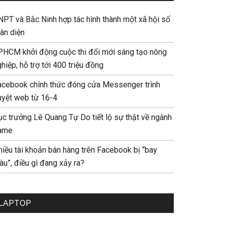
NPT và Bắc Ninh hợp tác hình thành một xã hội số
àn diện
PHCM khởi động cuộc thi đổi mới sáng tạo nông
hiệp, hỗ trợ tới 400 triệu đồng
acebook chính thức đóng cửa Messenger trình
uyệt web từ 16-4
ục trưởng Lê Quang Tự Do tiết lộ sự thật về ngành
ame
hiều tài khoản bán hàng trên Facebook bị “bay
u”, điều gì đang xảy ra?
LAPTOP