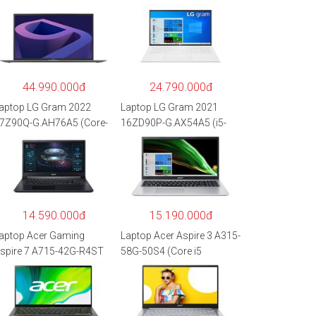
44.990.000đ
24.790.000đ
aptop LG Gram 2022
Laptop LG Gram 2021
7Z90Q-G.AH76A5 (Core-
16ZD90P-G.AX54A5 (i5-
7
1135G7/8GB RAM/512GB
260P/16GB/512GB/17″
SSD/16″WQXGA/Dos/Trắ
QXGA/Win 11/Xám)
ng)
14.590.000đ
15.190.000đ
aptop Acer Gaming
Laptop Acer Aspire 3 A315-
spire 7 A715-42G-R4ST
58G-50S4 (Core i5
H.QAYSV.004 (R5
1135G7/8GB
500U/8GB RAM/256GB
RAM/512GB/15.6″FHD/M
SD/15.6″FHD
X350 2GB/Win 10/Bạc)
PS/GTX1650 4GB/Win10)