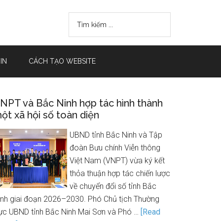
IN
CÁCH TẠO WEBSITE
NPT và Bắc Ninh hợp tác hình thành
ột xã hội số toàn diện
UBND tỉnh Bắc Ninh và Tập
đoàn Bưu chính Viễn thông
Việt Nam (VNPT) vừa ký kết
thỏa thuận hợp tác chiến lược
về chuyển đổi số tỉnh Bắc
inh giai đoạn 2026–2030. Phó Chủ tịch Thường
rực UBND tỉnh Bắc Ninh Mai Sơn và Phó …
[Read