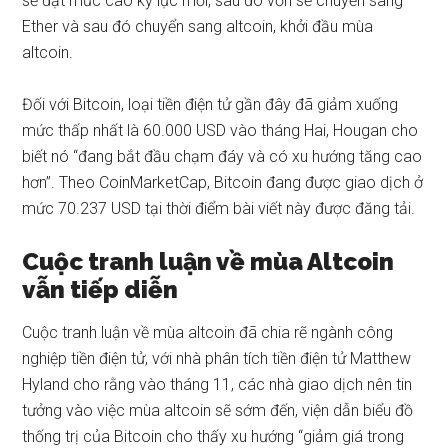
sẽ đạt mức cao kỷ lục mới, sau đó vốn sẽ chuyển sang
Ether
và sau đó chuyển sang altcoin, khởi đầu mùa
altcoin.
Đối với Bitcoin, loại tiền điện tử gần đây đã giảm xuống
mức thấp nhất là 60.000 USD vào tháng Hai, Hougan cho
biết nó “đang bắt đầu chạm đáy và có xu hướng tăng cao
hơn”.
Theo
CoinMarketCap, Bitcoin đang được giao dịch ở
mức 70.237 USD tại thời điểm bài viết này được đăng tải.
Cuộc tranh luận về mùa Altcoin
vẫn tiếp diễn
Cuộc tranh luận về mùa altcoin đã chia rẽ ngành công
nghiệp tiền điện tử, với nhà phân tích tiền điện tử Matthew
Hyland cho rằng vào tháng 11, các nhà giao dịch
nên tin
tưởng
vào việc mùa altcoin sẽ sớm đến, viện dẫn biểu đồ
thống trị của Bitcoin cho thấy xu hướng “giảm giá trong