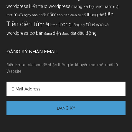
wordpress
kiến thức wordpress
mạng xã hội việt nam
mật
tiền
năm
mức
tháng
mới
nhất
thế
số
ngay
nhà
Sàn tiền điện tử
Tiền điện tử
trọng
triệu
tử
vào
tăng
tỷ
với
tại
trên
động
wordpress cơ bản
điện
đầu
đạt
đang
được
ĐĂNG KÝ NHẬN EMAIL
Điền Email của bạn để nhận thông tin khuyến mại mới nhất từ
Website