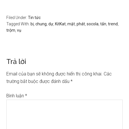
Filed Under:
Tin tức
Tagged With:
bị
,
chung
,
dự
,
KitKat
,
mật
,
phát
,
socola
,
tấn
,
trend
,
trộm
,
vụ
Trả lời
Email của bạn sẽ không được hiển thị công khai.
Các
trường bắt buộc được đánh dấu
*
Bình luận
*