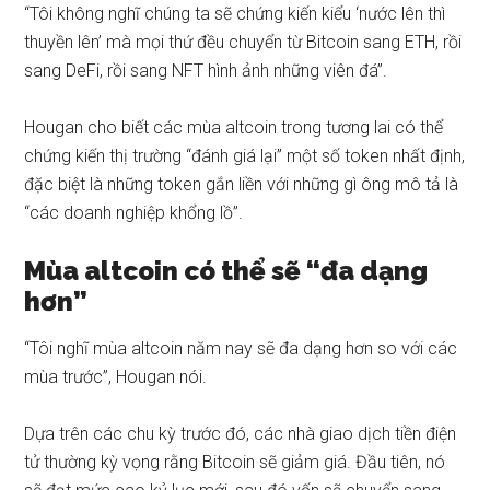
“Tôi không nghĩ chúng ta sẽ chứng kiến ​​kiểu ‘nước lên thì
thuyền lên’ mà mọi thứ đều chuyển từ Bitcoin sang ETH, rồi
sang DeFi, rồi sang NFT hình ảnh những viên đá”.
Hougan cho biết các mùa altcoin trong tương lai có thể
chứng kiến ​​thị trường “đánh giá lại” một số token nhất định,
đặc biệt là những token gắn liền với những gì ông mô tả là
“các doanh nghiệp khổng lồ”.
Mùa altcoin có thể sẽ “đa dạng
hơn”
“Tôi nghĩ mùa altcoin năm nay sẽ đa dạng hơn so với các
mùa trước”, Hougan nói.
Dựa trên các chu kỳ trước đó, các nhà giao dịch tiền điện
tử thường kỳ vọng rằng Bitcoin sẽ giảm giá.
Đầu tiên, nó