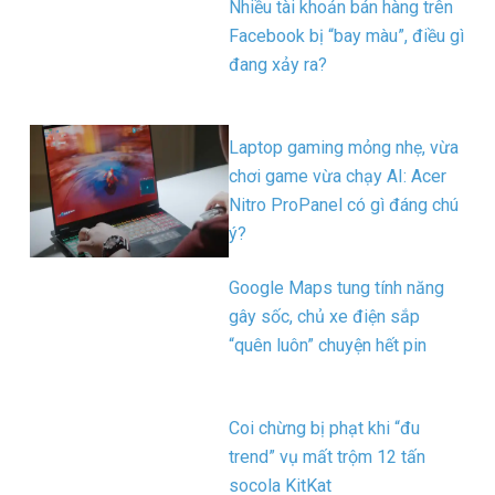
Nhiều tài khoản bán hàng trên
Facebook bị “bay màu”, điều gì
đang xảy ra?
Laptop gaming mỏng nhẹ, vừa
chơi game vừa chạy AI: Acer
Nitro ProPanel có gì đáng chú
ý?
Google Maps tung tính năng
gây sốc, chủ xe điện sắp
“quên luôn” chuyện hết pin
Coi chừng bị phạt khi “đu
trend” vụ mất trộm 12 tấn
socola KitKat