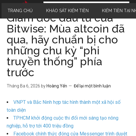
TRANG CHỦ
KHẢO SÁT KIẾM TIỀN
KIẾM TIỀN TẠI N
Giám đốc đầu tư của
Bitwise: Mùa altcoin đã
qua, hãy chuẩn bị cho
những chu kỳ “phi
truyền thống” phía
trước
Tháng Ba 6, 2026
by
Hoàng Yến
Để lại một bình luận
VNPT và Bắc Ninh hợp tác hình thành một xã hội số
toàn diện
TPHCM khởi động cuộc thi đổi mới sáng tạo nông
nghiệp, hỗ trợ tới 400 triệu đồng
Facebook chính thức đóng cửa Messenger trình duyệt