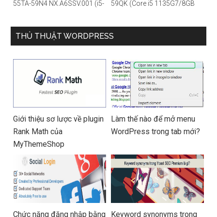
55TA-59N4 NX.A6SSV.001 (i5-
59QK (Core i5 1135G7/8GB
1135G7/16GB RAM/1TB
RAM/512GB/14″FHD/Win
SSD/14″FHD_Touch/Win10/X
11/Vàng)
anh) – Hàng chính hãng
THỦ THUẬT WORDPRESS
Giới thiệu sơ lược về plugin
Làm thế nào để mở menu
Rank Math của
WordPress trong tab mới?
MyThemeShop
Chức năng đăng nhập bằng
Keyword synonyms trong