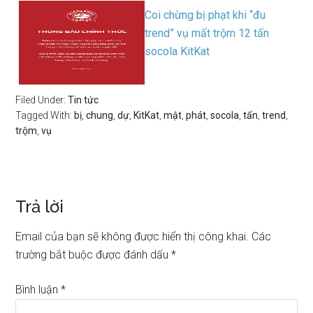
Coi chừng bị phạt khi “đu
trend” vụ mất trộm 12 tấn
socola KitKat
Filed Under:
Tin tức
Tagged With:
bị
,
chung
,
dự
,
KitKat
,
mật
,
phát
,
socola
,
tấn
,
trend
,
trộm
,
vụ
Trả lời
Email của bạn sẽ không được hiển thị công khai.
Các
trường bắt buộc được đánh dấu
*
Bình luận
*