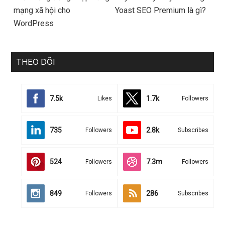
mạng xã hội cho
Yoast SEO Premium là gì?
WordPress
THEO DÕI
7.5k
1.7k
Likes
Followers
735
2.8k
Followers
Subscribes
524
7.3m
Followers
Followers
849
286
Followers
Subscribes