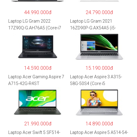
44.990.000đ
24.790.000đ
Laptop LG Gram 2022
Laptop LG Gram 2021
17Z90Q-G.AH76A5 (Core-i7
16ZD90P-G.AX54A5 (i5-
1260P/16GB/512GB/17″
1135G7/8GB RAM/512GB
WQXGA/Win 11/Xám)
SSD/16″WQXGA/Dos/Trắng)
14.590.000đ
15.190.000đ
Laptop Acer Gaming Aspire 7
Laptop Acer Aspire 3 A315-
A715-42G-R4ST
58G-50S4 (Core i5
NH.QAYSV.004 (R5
1135G7/8GB
5500U/8GB RAM/256GB
RAM/512GB/15.6″FHD/MX35
SSD/15.6″FHD IPS/GTX1650
0 2GB/Win 10/Bạc)
4GB/Win10) – Hàng chính
hãng
21.990.000đ
14.890.000đ
Laptop Acer Swift 5 SF514-
Laptop Acer Aspire 5 A514-54-