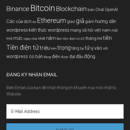
Bitcoin
Binance
Blockchain
Chat OpenAI
bàn
Ethereum
giả
Các
hướng dẫn
của
giảm
dịch
giao
dự
wordpress
kiến thức wordpress
mạng xã hội việt nam
mật
tiền
năm
mức
tháng
mới
nhất
thế
số
ngay
nhà
Sàn tiền điện tử
Tiền điện tử
trọng
triệu
tử
vào
tăng
tỷ
với
tại
trên
động
wordpress cơ bản
điện
đầu
đạt
đang
được
ĐĂNG KÝ NHẬN EMAIL
Điền Email của bạn để nhận thông tin khuyến mại mới nhất từ
Website