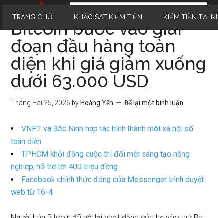
TRANG CHỦ
KHẢO SÁT KIẾM TIỀN
KIẾM TIỀN TẠI N
Bitcoin bước vào giai
đoạn đầu hàng toàn
diện khi giá giảm xuống
dưới 63.000 USD
Tháng Hai 25, 2026
by
Hoàng Yến
Để lại một bình luận
VNPT và Bắc Ninh hợp tác hình thành một xã hội số
toàn diện
TPHCM khởi động cuộc thi đổi mới sáng tạo nông
nghiệp, hỗ trợ tới 400 triệu đồng
Facebook chính thức đóng cửa Messenger trình duyệt
web từ 16-4
Người bán Bitcoin đã nối lại hoạt động của họ vào thứ Ba