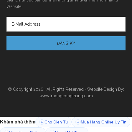
Điền Email của bạn để nhận thông tin khuyến mại mới nhất từ
Website
© Copyright 2026 · All Rights Reserved · Website Design By:
www.truongcongthang.com
Khám phá thêm
Cho Dien Tu
Mua Hang Online Uy Tin
+
+