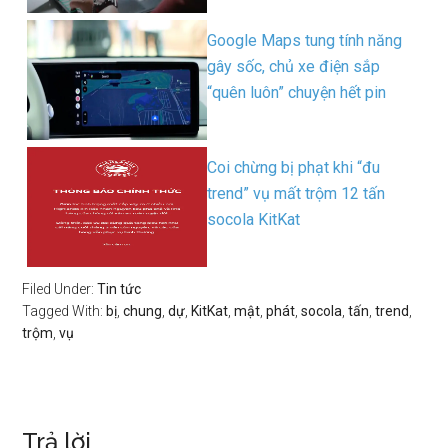
Google Maps tung tính năng
gây sốc, chủ xe điện sắp
“quên luôn” chuyện hết pin
Coi chừng bị phạt khi “đu
trend” vụ mất trộm 12 tấn
socola KitKat
Filed Under:
Tin tức
Tagged With:
bị
,
chung
,
dự
,
KitKat
,
mật
,
phát
,
socola
,
tấn
,
trend
,
trộm
,
vụ
Trả lời