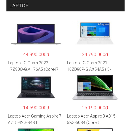
LAPTOP
44.990.000đ
24.790.000đ
Laptop LG Gram 2022
Laptop LG Gram 2021
17Z90Q-G.AH76A5 (Core-i7
16ZD90P-G.AX54A5 (i5-
1260P/16GB/512GB/17″
1135G7/8GB RAM/512GB
WQXGA/Win 11/Xám)
SSD/16″WQXGA/Dos/Trắng)
14.590.000đ
15.190.000đ
Laptop Acer Gaming Aspire 7
Laptop Acer Aspire 3 A315-
A715-42G-R4ST
58G-50S4 (Core i5
NH.QAYSV.004 (R5
1135G7/8GB