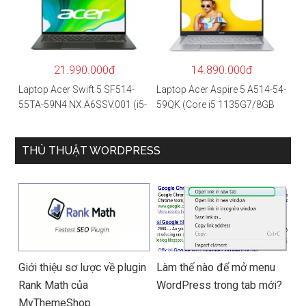
5500U/8GB RAM/256GB
RAM/512GB/15.6″FHD/MX35
SSD/15.6″FHD IPS/GTX1650
0 2GB/Win 10/Bạc)
4GB/Win10) – Hàng chính
hãng
21.990.000đ
14.890.000đ
Laptop Acer Swift 5 SF514-
Laptop Acer Aspire 5 A514-54-
55TA-59N4 NX.A6SSV.001 (i5-
59QK (Core i5 1135G7/8GB
1135G7/16GB RAM/1TB
RAM/512GB/14″FHD/Win
SSD/14″FHD_Touch/Win10/X
11/Vàng)
anh) – Hàng chính hãng
THỦ THUẬT WORDPRESS
Giới thiệu sơ lược về plugin
Làm thế nào để mở menu
Rank Math của
WordPress trong tab mới?
MyThemeShop