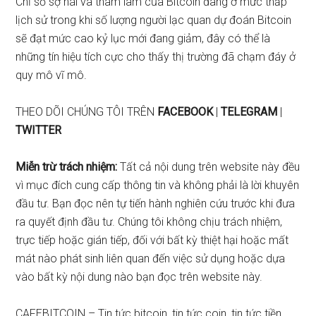
Chỉ số sợ hãi và tham lam của Bitcoin đang ở mức thấp
lịch sử trong khi số lượng người lạc quan dự đoán Bitcoin
sẽ đạt mức cao kỷ lục mới đang giảm, đây có thể là
những tín hiệu tích cực cho thấy thị trường đã chạm đáy
ở
quy mô vĩ mô.
THEO DÕI CHÚNG TÔI TRÊN
FACEBOOK
|
TELEGRAM
|
TWITTER
Miễn trừ trách nhiệm:
Tất cả nội dung trên website này đều
vì mục đích cung cấp thông tin và không phải là lời khuyên
đầu tư. Bạn đọc nên tự tiến hành nghiên cứu trước khi đưa
ra quyết định đầu tư. Chúng tôi không chịu trách nhiệm,
trực tiếp hoặc gián tiếp, đối với bất kỳ thiệt hại hoặc mất
mát nào phát sinh liên quan đến việc sử dụng hoặc dựa
vào bất kỳ nội dung nào bạn đọc trên website này.
CAFEBITCOIN – Tin tức bitcoin, tin tức coin, tin tức tiền