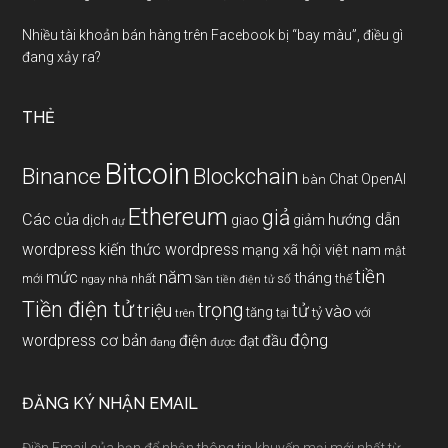
Nhiều tài khoản bán hàng trên Facebook bị “bay màu”, điều gì
đang xảy ra?
THẺ
Bitcoin
Binance
Blockchain
Chat OpenAI
bàn
Ethereum
giả
Các
hướng dẫn
của
giảm
dịch
giao
dự
wordpress
kiến thức wordpress
mạng xã hội việt nam
mật
tiền
năm
mức
tháng
mới
nhất
thế
số
ngay
nhà
Sàn tiền điện tử
Tiền điện tử
trọng
triệu
tử
vào
tăng
tỷ
với
tại
trên
động
wordpress cơ bản
điện
đầu
đạt
đang
được
ĐĂNG KÝ NHẬN EMAIL