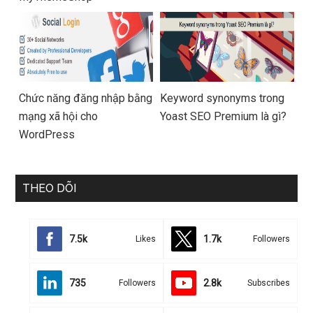
Chức năng đăng nhập bằng
Keyword synonyms trong
mạng xã hội cho
Yoast SEO Premium là gì?
WordPress
THEO DÕI
7.5k
1.7k
Likes
Followers
735
2.8k
Followers
Subscribes