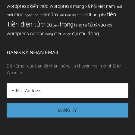
wordpress
kiến thức wordpress
mạng xã hội việt nam
mật
tiền
năm
mức
tháng
mới
nhất
thế
số
ngay
nhà
Sàn tiền điện tử
Tiền điện tử
trọng
triệu
tử
vào
tăng
tỷ
với
tại
trên
động
wordpress cơ bản
điện
đầu
đạt
đang
được
ĐĂNG KÝ NHẬN EMAIL
Điền Email của bạn để nhận thông tin khuyến mại mới nhất từ
Website