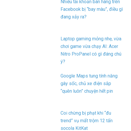
Nhiều tài khoản bán hàng trên
Facebook bị “bay màu”, điều gì
đang xảy ra?
Laptop gaming mỏng nhẹ, vừa
chơi game vừa chạy AI: Acer
Nitro ProPanel có gì đáng chú
ý?
Google Maps tung tính năng
gây sốc, chủ xe điện sắp
“quên luôn” chuyện hết pin
Coi chừng bị phạt khi “đu
trend” vụ mất trộm 12 tấn
socola KitKat