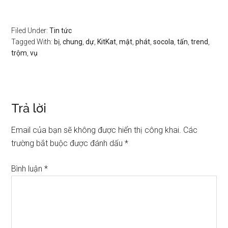
Filed Under:
Tin tức
Tagged With:
bị
,
chung
,
dự
,
KitKat
,
mật
,
phát
,
socola
,
tấn
,
trend
,
trộm
,
vụ
Trả lời
Email của bạn sẽ không được hiển thị công khai.
Các
trường bắt buộc được đánh dấu
*
Bình luận
*