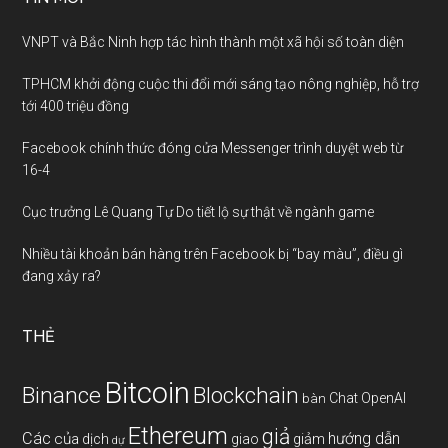
VNPT và Bắc Ninh hợp tác hình thành một xã hội số toàn diện
TPHCM khởi động cuộc thi đổi mới sáng tạo nông nghiệp, hỗ trợ
tới 400 triệu đồng
Facebook chính thức đóng cửa Messenger trình duyệt web từ
16-4
Cục trưởng Lê Quang Tự Do tiết lộ sự thật về ngành game
Nhiều tài khoản bán hàng trên Facebook bị “bay màu”, điều gì
đang xảy ra?
THẺ
Bitcoin
Binance
Blockchain
Chat OpenAI
bàn
Ethereum
giả
Các
hướng dẫn
của
giảm
dịch
giao
dự