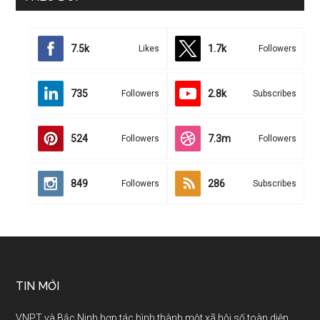
7.5k
1.7k
Likes
Followers
735
2.8k
Followers
Subscribes
524
7.3m
Followers
Followers
849
286
Followers
Subscribes
TIN MỚI
VNPT và Bắc Ninh hợp tác hình thành một xã hội số toàn diện