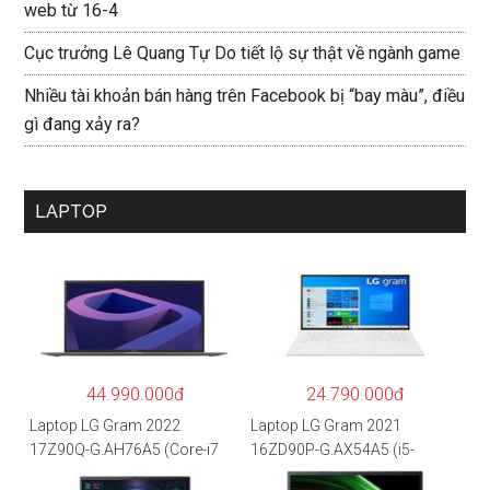
web từ 16-4
Cục trưởng Lê Quang Tự Do tiết lộ sự thật về ngành game
Nhiều tài khoản bán hàng trên Facebook bị “bay màu”, điều
gì đang xảy ra?
LAPTOP
44.990.000đ
24.790.000đ
Laptop LG Gram 2022
Laptop LG Gram 2021
17Z90Q-G.AH76A5 (Core-i7
16ZD90P-G.AX54A5 (i5-
1260P/16GB/512GB/17″
1135G7/8GB RAM/512GB