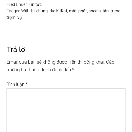
Filed Under:
Tin tức
Tagged With:
bị
,
chung
,
dự
,
KitKat
,
mật
,
phát
,
socola
,
tấn
,
trend
,
trộm
,
vụ
Trả lời
Email của bạn sẽ không được hiển thị công khai.
Các
trường bắt buộc được đánh dấu
*
Bình luận
*