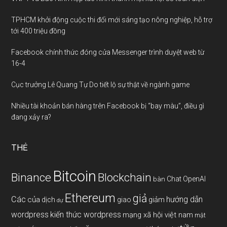
TPHCM khởi động cuộc thi đổi mới sáng tạo nông nghiệp, hỗ trợ
tới 400 triệu đồng
Facebook chính thức đóng cửa Messenger trình duyệt web từ
16-4
Cục trưởng Lê Quang Tự Do tiết lộ sự thật về ngành game
Nhiều tài khoản bán hàng trên Facebook bị “bay màu”, điều gì
đang xảy ra?
THẺ
Bitcoin
Binance
Blockchain
Chat OpenAI
bàn
Ethereum
giả
Các
hướng dẫn
của
giảm
dịch
giao
dự
wordpress
kiến thức wordpress
mạng xã hội việt nam
mật