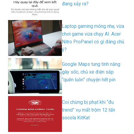
đang xảy ra?
Laptop gaming mỏng nhẹ, vừa
chơi game vừa chạy AI: Acer
Nitro ProPanel có gì đáng chú
ý?
Google Maps tung tính năng
gây sốc, chủ xe điện sắp
“quên luôn” chuyện hết pin
Coi chừng bị phạt khi “đu
trend” vụ mất trộm 12 tấn
socola KitKat