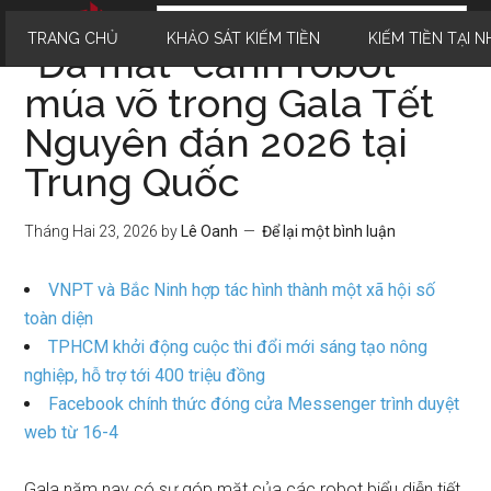
TRANG CHỦ
KHẢO SÁT KIẾM TIỀN
KIẾM TIỀN TẠI N
“Đã mắt” cảnh robot
múa võ trong Gala Tết
Nguyên đán 2026 tại
Trung Quốc
Tháng Hai 23, 2026
by
Lê Oanh
Để lại một bình luận
VNPT và Bắc Ninh hợp tác hình thành một xã hội số
toàn diện
TPHCM khởi động cuộc thi đổi mới sáng tạo nông
nghiệp, hỗ trợ tới 400 triệu đồng
Facebook chính thức đóng cửa Messenger trình duyệt
web từ 16-4
Gala năm nay có sự góp mặt của các robot biểu diễn tiết