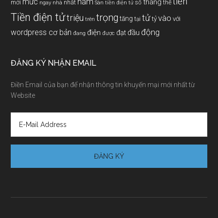
tiền
năm
mức
tháng
mới
nhất
thế
số
ngay
nhà
Sàn tiền điện tử
Tiền điện tử
trọng
triệu
tử
vào
tăng
tỷ
với
tại
trên
động
wordpress cơ bản
điện
đầu
đạt
đang
được
ĐĂNG KÝ NHẬN EMAIL
Điền Email của bạn để nhận thông tin khuyến mại mới nhất từ
Website