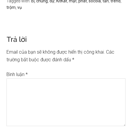
Tagged With:
bị
,
chung
,
dự
,
KitKat
,
mật
,
phát
,
socola
,
tấn
,
trend
,
trộm
,
vụ
Trả lời
Email của bạn sẽ không được hiển thị công khai.
Các
trường bắt buộc được đánh dấu
*
Bình luận
*