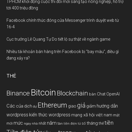
TPHCM khởi động cuộc thi đổi mới sáng tạo nông nghiệp, hỗ trợ
tới 400 triệu đồng
Facebook chính thức đóng cửa Messenger trình duyệt web từ
16-4
Cục trưởng Lê Quang Tự Do tiết lộ sự thật về ngành game
Nhiều tài khoản bán hàng trên Facebook bị “bay màu”, điều gì
đang xảy ra?
THẺ
Bitcoin
Binance
Blockchain
Chat OpenAI
bàn
Ethereum
giả
Các
hướng dẫn
của
giảm
dịch
giao
dự
wordpress
kiến thức wordpress
mạng xã hội việt nam
mật
tiền
năm
mức
tháng
mới
nhất
thế
số
ngay
nhà
Sàn tiền điện tử