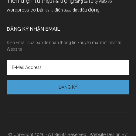
Tiền điện tử
trọng
triệu
tử
vào
tăng
tỷ
với
tại
trên
động
wordpress cơ bản
điện
đầu
đạt
đang
được
ĐĂNG KÝ NHẬN EMAIL
Điền Email của bạn để nhận thông tin khuyến mại mới nhất từ
Website
© Copyright 2026 · All Rights Reserved · Website Design By: