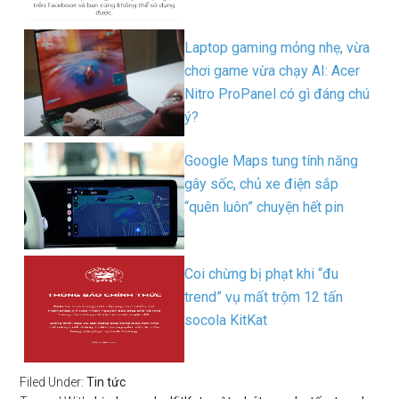
Laptop gaming mỏng nhẹ, vừa
chơi game vừa chạy AI: Acer
Nitro ProPanel có gì đáng chú
ý?
Google Maps tung tính năng
gây sốc, chủ xe điện sắp
“quên luôn” chuyện hết pin
Coi chừng bị phạt khi “đu
trend” vụ mất trộm 12 tấn
socola KitKat
Filed Under:
Tin tức