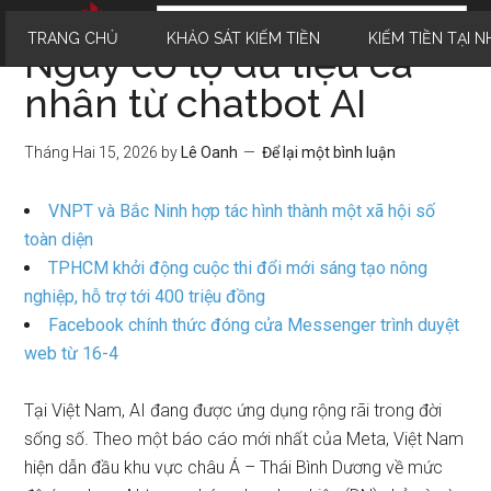
TRANG CHỦ
KHẢO SÁT KIẾM TIỀN
KIẾM TIỀN TẠI N
Nguy cơ lộ dữ liệu cá
nhân từ chatbot AI
Tháng Hai 15, 2026
by
Lê Oanh
Để lại một bình luận
VNPT và Bắc Ninh hợp tác hình thành một xã hội số
toàn diện
TPHCM khởi động cuộc thi đổi mới sáng tạo nông
nghiệp, hỗ trợ tới 400 triệu đồng
Facebook chính thức đóng cửa Messenger trình duyệt
web từ 16-4
Tại Việt Nam, AI đang được ứng dụng rộng rãi trong đời
sống số. Theo một báo cáo mới nhất của Meta, Việt Nam
hiện dẫn đầu khu vực châu Á – Thái Bình Dương về mức