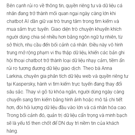
Bên cạnh rủi ro về thông tin, quyền riêng tư và dữ liệu cá
nhân đang trở thành mối quan ngại ngày càng lớn khi
chatbot AI dần giữ vai trò trung tâm trong tìm kiếm và
mua sắm trực tuyến. Giao diện trò chuyện khuyến khích
người dùng chia sẻ nhiều hơn bằng ngôn ngữ tự nhiên, từ
sở thích, nhu cầu đến bối cảnh cá nhân. Điều này vô hình
trung mở rộng phạm vi thu thập dữ liệu, khiến các bản ghi
hội thoại chatbot trở thành loại dữ liệu nhạy cảm, tiềm ẩn
rủi ro tương đương dữ liệu giao dịch. Theo bà Anna
Larkina, chuyên gia phân tích dữ liệu web và quyền riêng tư
tại Kaspersky, hành vi tìm kiếm trực tuyến đang thay đổi
sâu sắc. Thay vì gõ từ khóa ngắn, người dùng ngày càng
chuyển sang tìm kiếm bằng hình ảnh hoặc mô tả chi tiết
hơn, đòi hỏi lượng dữ liệu đầu vào lớn và cá nhân hóa cao.
Trong bối cảnh đó, quản trị dữ liệu cẩn trọng và minh bạch
sẽ là yếu tố then chốt để DN duy trì niềm tin của khách
hàng.