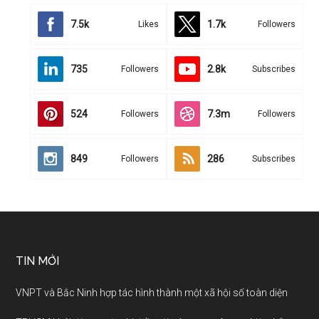
7.5k
1.7k
Likes
Followers
735
2.8k
Followers
Subscribes
524
7.3m
Followers
Followers
849
286
Followers
Subscribes
TIN MỚI
VNPT và Bắc Ninh hợp tác hình thành một xã hội số toàn diện