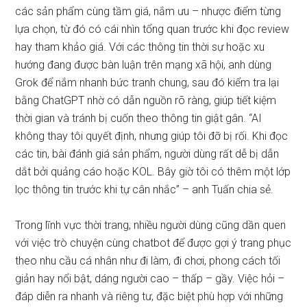
các sản phẩm cùng tầm giá, nắm ưu – nhược điểm từng
lựa chọn, từ đó có cái nhìn tổng quan trước khi đọc review
hay tham khảo giá. Với các thông tin thời sự hoặc xu
hướng đang được bàn luận trên mạng xã hội, anh dùng
Grok để nắm nhanh bức tranh chung, sau đó kiểm tra lại
bằng ChatGPT nhờ có dẫn nguồn rõ ràng, giúp tiết kiệm
thời gian và tránh bị cuốn theo thông tin giật gân. “AI
không thay tôi quyết định, nhưng giúp tôi đỡ bị rối. Khi đọc
các tin, bài đánh giá sản phẩm, người dùng rất dễ bị dẫn
dắt bởi quảng cáo hoặc KOL. Bây giờ tôi có thêm một lớp
lọc thông tin trước khi tự cân nhắc” – anh Tuấn chia sẻ.
Trong lĩnh vực thời trang, nhiều người dùng cũng dần quen
với việc trò chuyện cùng chatbot để được gợi ý trang phục
theo nhu cầu cá nhân như đi làm, đi chơi, phong cách tối
giản hay nổi bật, dáng người cao – thấp – gầy. Việc hỏi –
đáp diễn ra nhanh và riêng tư, đặc biệt phù hợp với những