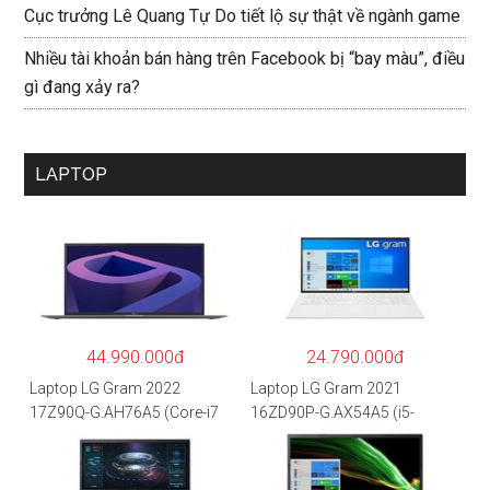
Cục trưởng Lê Quang Tự Do tiết lộ sự thật về ngành game
Nhiều tài khoản bán hàng trên Facebook bị “bay màu”, điều
gì đang xảy ra?
LAPTOP
44.990.000đ
24.790.000đ
Laptop LG Gram 2022
Laptop LG Gram 2021
17Z90Q-G.AH76A5 (Core-i7
16ZD90P-G.AX54A5 (i5-
1260P/16GB/512GB/17″
1135G7/8GB RAM/512GB
WQXGA/Win 11/Xám)
SSD/16″WQXGA/Dos/Trắng)