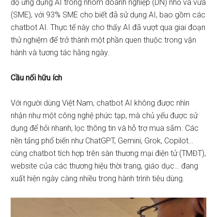
độ ứng dụng AI trong nhóm doanh nghiệp (DN) nhỏ và vừa
(SME), với 93% SME cho biết đã sử dụng AI, bao gồm các
chatbot AI. Thực tế này cho thấy AI đã vượt qua giai đoạn
thử nghiệm để trở thành một phần quen thuộc trong vận
hành và tương tác hằng ngày.
Cầu nối hữu ích
Với người dùng Việt Nam, chatbot AI không được nhìn
nhận như một công nghệ phức tạp, mà chủ yếu được sử
dụng để hỏi nhanh, lọc thông tin và hỗ trợ mua sắm. Các
nền tảng phổ biến như ChatGPT, Gemini, Grok, Copilot…
cùng chatbot tích hợp trên sàn thương mại điện tử (TMĐT),
website của các thương hiệu thời trang, giáo dục… đang
xuất hiện ngày càng nhiều trong hành trình tiêu dùng.