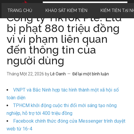
TRANG CHỦ
KHẢO SÁT KIẾM TIỀN
KIẾM TIỀN TẠI N
Công ty TikTok Pte. Ltd
bị phạt 880 triệu đồng
vì vi phạm liên quan
đến thông tin của
người dùng
Tháng Một 22, 2026
by
Lê Oanh
Để lại một bình luận
VNPT và Bắc Ninh hợp tác hình thành một xã hội số
toàn diện
TPHCM khởi động cuộc thi đổi mới sáng tạo nông
nghiệp, hỗ trợ tới 400 triệu đồng
Facebook chính thức đóng cửa Messenger trình duyệt
web từ 16-4