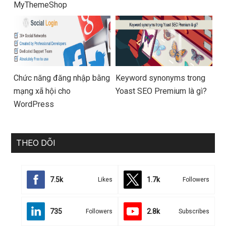
MyThemeShop
Chức năng đăng nhập bằng
Keyword synonyms trong
mạng xã hội cho
Yoast SEO Premium là gì?
WordPress
THEO DÕI
7.5k
1.7k
Likes
Followers
735
2.8k
Followers
Subscribes