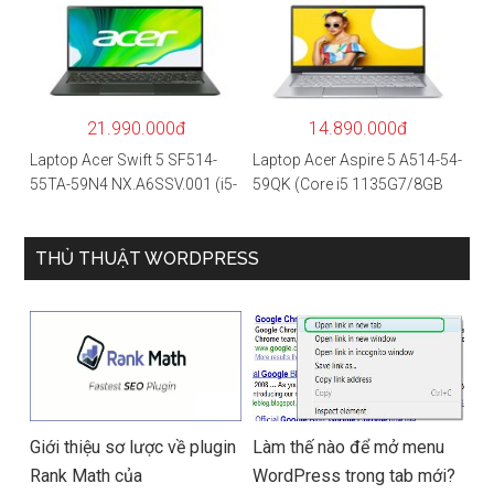
NH.QAYSV.004 (R5
1135G7/8GB
5500U/8GB RAM/256GB
RAM/512GB/15.6″FHD/MX35
SSD/15.6″FHD IPS/GTX1650
0 2GB/Win 10/Bạc)
4GB/Win10) – Hàng chính
hãng
21.990.000đ
14.890.000đ
Laptop Acer Swift 5 SF514-
Laptop Acer Aspire 5 A514-54-
55TA-59N4 NX.A6SSV.001 (i5-
59QK (Core i5 1135G7/8GB
1135G7/16GB RAM/1TB
RAM/512GB/14″FHD/Win
SSD/14″FHD_Touch/Win10/X
11/Vàng)
anh) – Hàng chính hãng
THỦ THUẬT WORDPRESS
Giới thiệu sơ lược về plugin
Làm thế nào để mở menu
Rank Math của
WordPress trong tab mới?