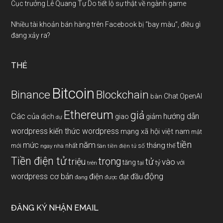
Cục trưởng Lê Quang Tự Do tiết lộ sự thật về ngành game
Nhiều tài khoản bán hàng trên Facebook bị “bay màu”, điều gì
đang xảy ra?
THẺ
Bitcoin
Binance
Blockchain
Chat OpenAI
bàn
Ethereum
giả
Các
hướng dẫn
của
giảm
dịch
giao
dự
wordpress
kiến thức wordpress
mạng xã hội việt nam
mật
tiền
năm
mức
tháng
mới
nhất
thế
số
ngay
nhà
Sàn tiền điện tử
Tiền điện tử
trọng
triệu
tử
vào
tăng
tỷ
với
tại
trên
động
wordpress cơ bản
điện
đầu
đạt
đang
được
ĐĂNG KÝ NHẬN EMAIL