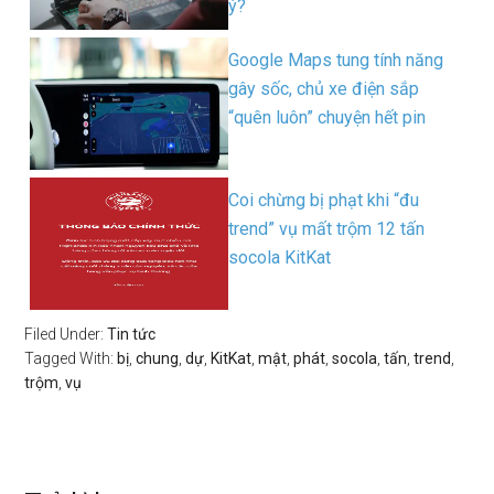
ý?
Google Maps tung tính năng
gây sốc, chủ xe điện sắp
“quên luôn” chuyện hết pin
Coi chừng bị phạt khi “đu
trend” vụ mất trộm 12 tấn
socola KitKat
Filed Under:
Tin tức
Tagged With:
bị
,
chung
,
dự
,
KitKat
,
mật
,
phát
,
socola
,
tấn
,
trend
,
trộm
,
vụ