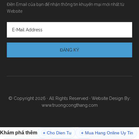
Điền Email của bạn để nhận thông tin khuyến mại mới nhất từ
Website
© Copyright 2026 · All Rights Reserved · Website Design By:
www.truongcongthang.com
Khám phá thêm
Cho Dien Tu
Mua Hang Online Uy Tin
+
+