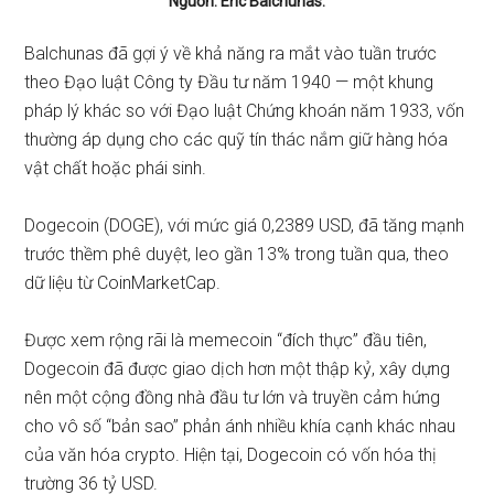
Nguồn:
Eric Balchunas
.
Balchunas đã gợi ý về khả năng ra mắt vào tuần trước
theo Đạo luật Công ty Đầu tư năm 1940 — một khung
pháp lý khác so với Đạo luật Chứng khoán năm 1933, vốn
thường áp dụng cho các quỹ tín thác nắm giữ hàng hóa
vật chất hoặc phái sinh.
Dogecoin (DOGE), với mức giá 0,2389 USD, đã tăng mạnh
trước thềm phê duyệt, leo gần 13% trong tuần qua, theo
dữ liệu từ CoinMarketCap.
Được xem rộng rãi là memecoin “đích thực” đầu tiên,
Dogecoin đã được giao dịch hơn một thập kỷ, xây dựng
nên một cộng đồng nhà đầu tư lớn và truyền cảm hứng
cho vô số “bản sao” phản ánh nhiều khía cạnh khác nhau
của văn hóa crypto. Hiện tại, Dogecoin có vốn hóa thị
trường 36 tỷ USD.