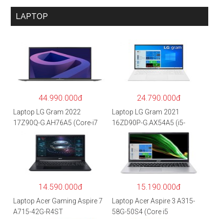
LAPTOP
44.990.000đ
24.790.000đ
Laptop LG Gram 2022
Laptop LG Gram 2021
17Z90Q-G.AH76A5 (Core-i7
16ZD90P-G.AX54A5 (i5-
1260P/16GB/512GB/17″
1135G7/8GB RAM/512GB
WQXGA/Win 11/Xám)
SSD/16″WQXGA/Dos/Trắng)
14.590.000đ
15.190.000đ
Laptop Acer Gaming Aspire 7
Laptop Acer Aspire 3 A315-
A715-42G-R4ST
58G-50S4 (Core i5