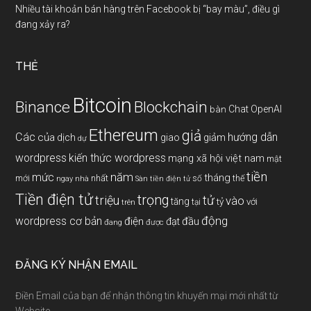
Nhiều tài khoản bán hàng trên Facebook bị “bay màu”, điều gì
đang xảy ra?
THẺ
Bitcoin
Binance
Blockchain
Chat OpenAI
bàn
Ethereum
giả
Các
hướng dẫn
của
giảm
dịch
giao
dự
wordpress
kiến thức wordpress
mạng xã hội việt nam
mật
tiền
năm
mức
tháng
mới
nhất
thế
số
ngay
nhà
Sàn tiền điện tử
Tiền điện tử
trọng
triệu
tử
vào
tăng
tỷ
với
tại
trên
động
wordpress cơ bản
điện
đầu
đạt
đang
được
ĐĂNG KÝ NHẬN EMAIL
Điền Email của bạn để nhận thông tin khuyến mại mới nhất từ