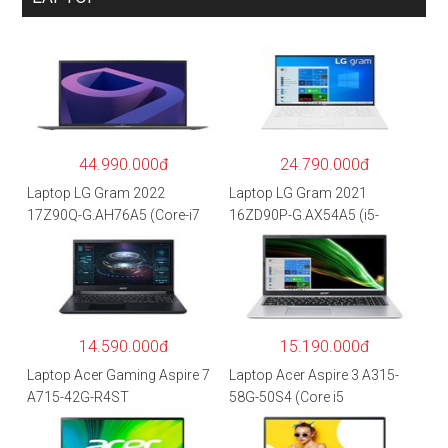
44.990.000đ
24.790.000đ
Laptop LG Gram 2022
Laptop LG Gram 2021
17Z90Q-G.AH76A5 (Core-i7
16ZD90P-G.AX54A5 (i5-
1260P/16GB/512GB/17″
1135G7/8GB RAM/512GB
WQXGA/Win 11/Xám)
SSD/16″WQXGA/Dos/Trắng)
14.590.000đ
15.190.000đ
Laptop Acer Gaming Aspire 7
Laptop Acer Aspire 3 A315-
A715-42G-R4ST
58G-50S4 (Core i5
NH.QAYSV.004 (R5
1135G7/8GB
5500U/8GB RAM/256GB
RAM/512GB/15.6″FHD/MX35