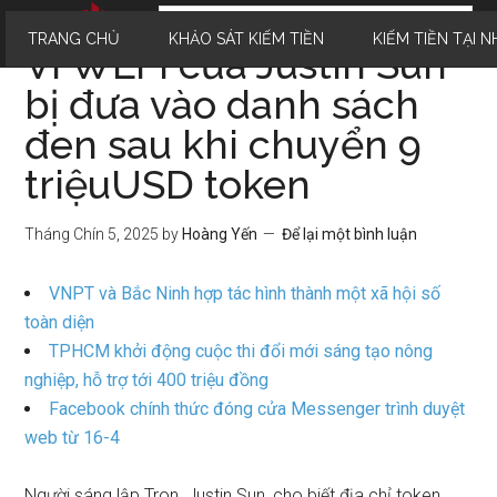
TRANG CHỦ
KHẢO SÁT KIẾM TIỀN
KIẾM TIỀN TẠI N
Ví WLFI của Justin Sun
bị đưa vào danh sách
đen sau khi chuyển 9
triệuUSD token
Tháng Chín 5, 2025
by
Hoàng Yến
Để lại một bình luận
VNPT và Bắc Ninh hợp tác hình thành một xã hội số
toàn diện
TPHCM khởi động cuộc thi đổi mới sáng tạo nông
nghiệp, hỗ trợ tới 400 triệu đồng
Facebook chính thức đóng cửa Messenger trình duyệt
web từ 16-4
Người sáng lập Tron, Justin Sun, cho biết địa chỉ token