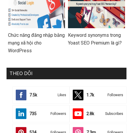
Chức năng đăng nhập bằng
Keyword synonyms trong
mạng xã hội cho
Yoast SEO Premium là gì?
WordPress
THEO DÕI
7.5k
1.7k
Likes
Followers
735
2.8k
Followers
Subscribes
524
7.3m
Followers
Followers