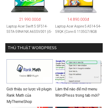
SSD/15.6″FHD IPS/GTX1650
0 2GB/Win 10/Bạc)
4GB/Win10) – Hàng chính
hãng
21.990.000đ
14.890.000đ
Laptop Acer Swift 5 SF514-
Laptop Acer Aspire 5 A514-54-
55TA-59N4 NX.A6SSV.001 (i5-
59QK (Core i5 1135G7/8GB
1135G7/16GB RAM/1TB
RAM/512GB/14″FHD/Win
SSD/14″FHD_Touch/Win10/X
11/Vàng)
anh) – Hàng chính hãng
THỦ THUẬT WORDPRESS
Giới thiệu sơ lược về plugin
Làm thế nào để mở menu
Rank Math của
WordPress trong tab mới?
MyThemeShop