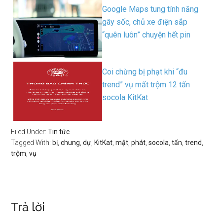
Google Maps tung tính năng
gây sốc, chủ xe điện sắp
“quên luôn” chuyện hết pin
Coi chừng bị phạt khi “đu
trend” vụ mất trộm 12 tấn
socola KitKat
Filed Under:
Tin tức
Tagged With:
bị
,
chung
,
dự
,
KitKat
,
mật
,
phát
,
socola
,
tấn
,
trend
,
trộm
,
vụ
Trả lời