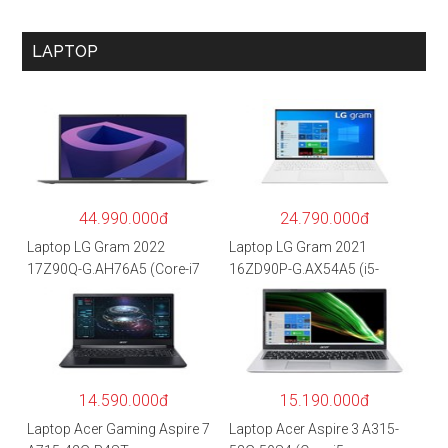
LAPTOP
44.990.000đ
24.790.000đ
Laptop LG Gram 2022
Laptop LG Gram 2021
17Z90Q-G.AH76A5 (Core-i7
16ZD90P-G.AX54A5 (i5-
1260P/16GB/512GB/17″
1135G7/8GB RAM/512GB
WQXGA/Win 11/Xám)
SSD/16″WQXGA/Dos/Trắng)
14.590.000đ
15.190.000đ
Laptop Acer Gaming Aspire 7
Laptop Acer Aspire 3 A315-