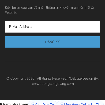
Điền Email của bạn để nhận thông tin khuyến mại mới nhất từ
Website
© Copyright 2026 · All Rights Reserved · Website Design By:
www.truongcongthang.com
Khám phá thêm
Cho Dien Tu
Mua Hang Online Uy Tin
+
+