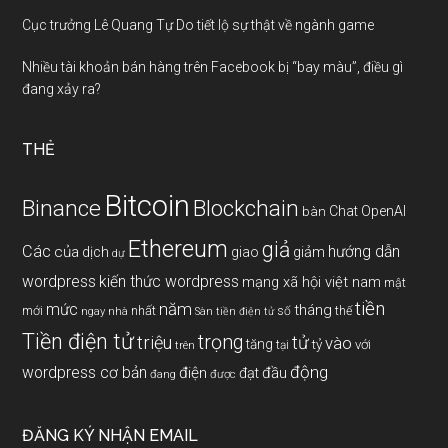
Cục trưởng Lê Quang Tự Do tiết lộ sự thật về ngành game
Nhiều tài khoản bán hàng trên Facebook bị “bay màu”, điều gì
đang xảy ra?
THẺ
Bitcoin
Binance
Blockchain
Chat OpenAI
bàn
Ethereum
giả
Các
hướng dẫn
của
giảm
dịch
giao
dự
wordpress
kiến thức wordpress
mạng xã hội việt nam
mật
tiền
năm
mức
tháng
mới
nhất
thế
số
ngay
nhà
Sàn tiền điện tử
Tiền điện tử
trọng
triệu
tử
vào
tăng
tỷ
với
tại
trên
động
wordpress cơ bản
điện
đầu
đạt
đang
được
ĐĂNG KÝ NHẬN EMAIL