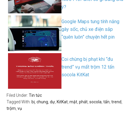
ý?
Google Maps tung tính năng
gây sốc, chủ xe điện sắp
“quên luôn” chuyện hết pin
Coi chừng bị phạt khi “đu
trend” vụ mất trộm 12 tấn
socola KitKat
Filed Under:
Tin tức
Tagged With:
bị
,
chung
,
dự
,
KitKat
,
mật
,
phát
,
socola
,
tấn
,
trend
,
trộm
,
vụ