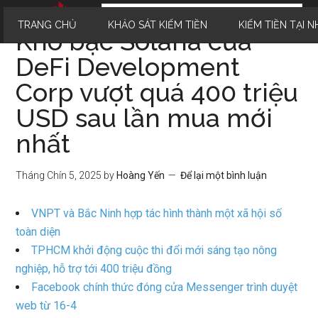
TRANG CHỦ
KHẢO SÁT KIẾM TIỀN
KIẾM TIỀN TẠI N
Kho bạc Solana của
DeFi Development
Corp vượt quá 400 triệu
USD sau lần mua mới
nhất
Tháng Chín 5, 2025
by
Hoàng Yến
Để lại một bình luận
VNPT và Bắc Ninh hợp tác hình thành một xã hội số
toàn diện
TPHCM khởi động cuộc thi đổi mới sáng tạo nông
nghiệp, hỗ trợ tới 400 triệu đồng
Facebook chính thức đóng cửa Messenger trình duyệt
web từ 16-4