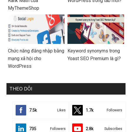
Rank Math của
WordPress trong tab mới?
MyThemeShop
Chức năng đăng nhập bằng
Keyword synonyms trong
mạng xã hội cho
Yoast SEO Premium là gì?
WordPress
THEO DÕI
7.5k
1.7k
Likes
Followers
735
2.8k
Followers
Subscribes