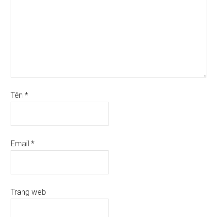
Tên
*
Email
*
Trang web