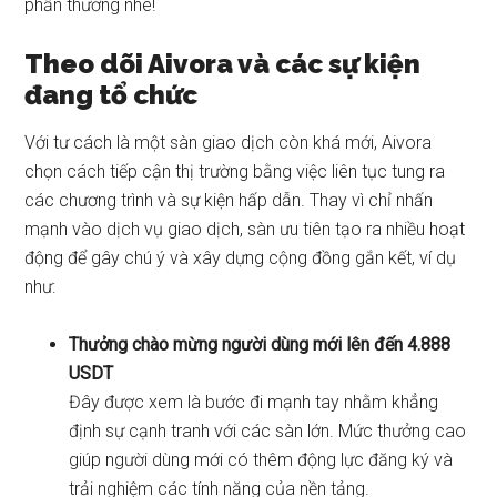
phần thưởng nhé!
Theo dõi Aivora và các sự kiện
đang tổ chức
Với tư cách là một sàn giao dịch còn khá mới, Aivora
chọn cách tiếp cận thị trường bằng việc liên tục tung ra
các chương trình và sự kiện hấp dẫn. Thay vì chỉ nhấn
mạnh vào dịch vụ giao dịch, sàn ưu tiên tạo ra nhiều hoạt
động để gây chú ý và xây dựng cộng đồng gắn kết, ví dụ
như:
Thưởng chào mừng người dùng mới lên đến 4.888
USDT
Đây được xem là bước đi mạnh tay nhằm khẳng
định sự cạnh tranh với các sàn lớn. Mức thưởng cao
giúp người dùng mới có thêm động lực đăng ký và
trải nghiệm các tính năng của nền tảng.