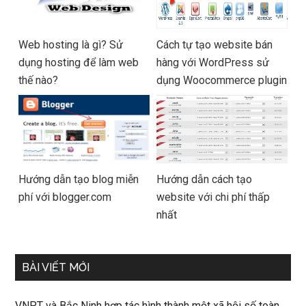
Web hosting là gì? Sử
Cách tự tạo website bán
dụng hosting để làm web
hàng với WordPress sử
thế nào?
dụng Woocommerce plugin
Hướng dẫn tạo blog miễn
Hướng dẫn cách tạo
phí với blogger.com
website với chi phí thấp
nhất
BÀI VIẾT MỚI
VNPT và Bắc Ninh hợp tác hình thành một xã hội số toàn