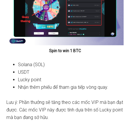
Spin to win 1 BTC
Solana (SOL)
USDT
Lucky point
Nhận thêm phiếu để tham gia tiếp vòng quay.
Lưu ý: Phần thưởng sẽ tăng theo các mốc VIP mà bạn đạt
được. Các mốc VIP này được tính dựa trên số Lucky point
mà bạn đang sở hữu.