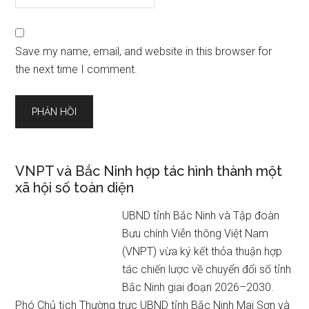
Save my name, email, and website in this browser for
the next time I comment.
VNPT và Bắc Ninh hợp tác hình thành một
xã hội số toàn diện
UBND tỉnh Bắc Ninh và Tập đoàn
Bưu chính Viễn thông Việt Nam
(VNPT) vừa ký kết thỏa thuận hợp
tác chiến lược về chuyển đổi số tỉnh
Bắc Ninh giai đoạn 2026–2030.
Phó Chủ tịch Thường trực UBND tỉnh Bắc Ninh Mai Sơn và