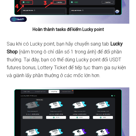
Hoàn thành tasks để kiếm Lucky point
Sau khi có Lucky point, bạn hãy chuyển sang tab
Lucky
Shop
(nằm trong ô chỉ dẫn số 1 trong ảnh) để đổi phần
thưởng. Tại đây, bạn có thể dùng Lucky point đổi USDT
futures bonus, Lottery Ticket để tiếp tục tham gia sự kiện
và giành lấy phần thưởng ở các mốc lớn hơn.