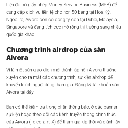
hiện đã có giấy phép Money Service Business (MSB) để
cung cấp dịch vụ tiền tệ cho hơn 50 bang tại Hoa Kỳ.
Ngoài ra, Aivora còn có công ty con tại Dubai, Malaysia,
Singapore và đang tích cực mở rộng thị trường sang nhiều
quốc gia khác.
Chương trình airdrop của sàn
Aivora
Vì là một sàn giao dịch mới thành lập nên Aivora thường
xuyên cho ra mắt các chương trình, sự kiện airdrop để
khuyến khích người dùng tham gia. Đăng ký tài khoản sàn
Aivora
tại đây.
Bạn có thể kiểm tra trong phần thông báo, ở các banner
sự kiện hoặc theo dõi các kênh truyền thông chính thức
của Aivora (Telegram, X) để tham gia kịp thời và giành lấy