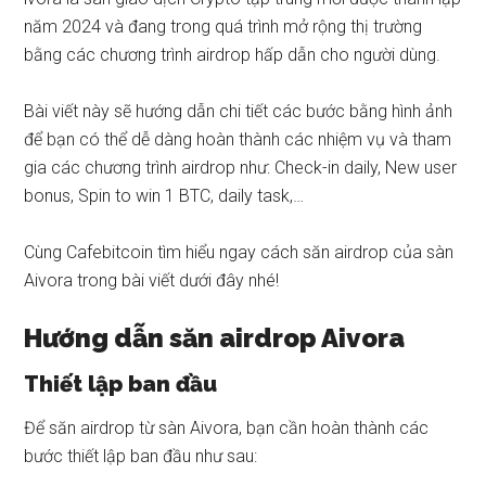
năm 2024 và đang trong quá trình mở rộng thị trường
bằng các chương trình airdrop hấp dẫn cho người dùng.
Bài viết này sẽ hướng dẫn chi tiết các bước bằng hình ảnh
để bạn có thể dễ dàng hoàn thành các nhiệm vụ và tham
gia các chương trình airdrop như: Check-in daily, New user
bonus, Spin to win 1 BTC, daily task,…
Cùng Cafebitcoin tìm hiểu ngay cách săn airdrop của sàn
Aivora trong bài viết dưới đây nhé!
Hướng dẫn săn airdrop Aivora
Thiết lập ban đầu
Để săn airdrop từ sàn Aivora, bạn cần hoàn thành các
bước thiết lập ban đầu như sau: