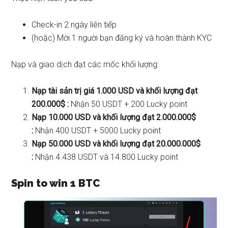
Check-in 2 ngày liên tiếp
(hoặc) Mời 1 người bạn đăng ký và hoàn thành KYC
Nạp và giao dịch đạt các mốc khối lượng:
Nạp tài sản trị giá 1.000 USD và khối lượng đạt
200.000$ :
Nhận 50 USDT + 200 Lucky point
Nạp 10.000 USD và khối lượng đạt 2.000.000$
:
Nhận 400 USDT + 5000 Lucky point
Nạp 50.000 USD và khối lượng đạt 20.000.000$
:
Nhận 4.438 USDT và 14.800 Lucky point
Spin to win 1 BTC