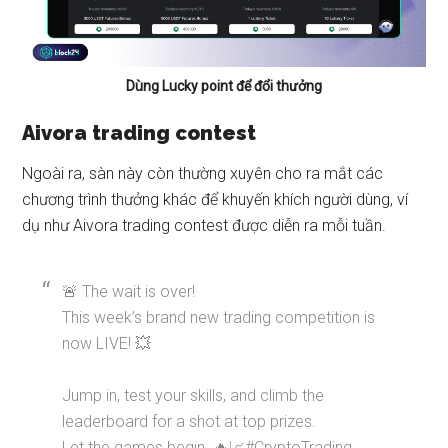
Dùng Lucky point để đổi thưởng
Aivora trading contest
Ngoài ra, sàn này còn thường xuyên cho ra mắt các
chương trình thưởng khác để khuyến khích người dùng, ví
dụ như Aivora trading contest được diễn ra mỗi tuần.
🚨 The wait is over!
This week’s brand new trading competition is
now LIVE! 💥
Jump in, test your skills, and climb the
leaderboard for a shot at top prizes.
Let the games begin. 🔥📈#CryptoTrading