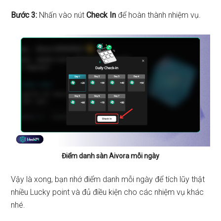
Bước 3:
Nhấn vào nút
Check In
để hoàn thành nhiệm vụ.
Điểm danh sàn Aivora mỗi ngày
Vậy là xong, bạn nhớ điểm danh mỗi ngày để tích lũy thật
nhiều Lucky point và đủ điều kiện cho các nhiệm vụ khác
nhé.