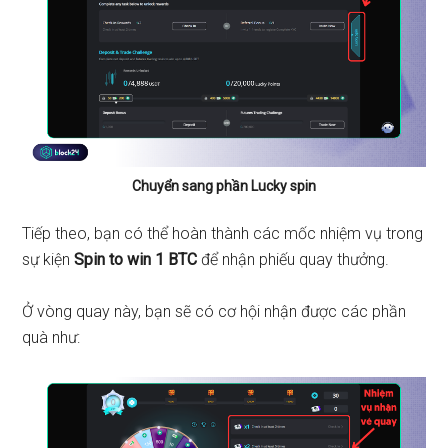
Chuyển sang phần Lucky spin
Tiếp theo, bạn có thể hoàn thành các mốc nhiệm vụ trong
sự kiện
Spin to win 1 BTC
để nhận phiếu quay thưởng.
Ở vòng quay này, bạn sẽ có cơ hội nhận được các phần
quà như: