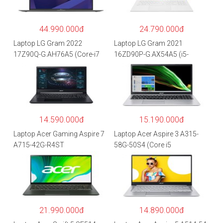
44.990.000đ
24.790.000đ
Laptop LG Gram 2022
Laptop LG Gram 2021
17Z90Q-G.AH76A5 (Core-i7
16ZD90P-G.AX54A5 (i5-
1260P/16GB/512GB/17″
1135G7/8GB RAM/512GB
WQXGA/Win 11/Xám)
SSD/16″WQXGA/Dos/Trắng)
14.590.000đ
15.190.000đ
Laptop Acer Gaming Aspire 7
Laptop Acer Aspire 3 A315-
A715-42G-R4ST
58G-50S4 (Core i5
NH.QAYSV.004 (R5
1135G7/8GB
5500U/8GB RAM/256GB
RAM/512GB/15.6″FHD/MX35
SSD/15.6″FHD IPS/GTX1650
0 2GB/Win 10/Bạc)
4GB/Win10) – Hàng chính
hãng
21.990.000đ
14.890.000đ