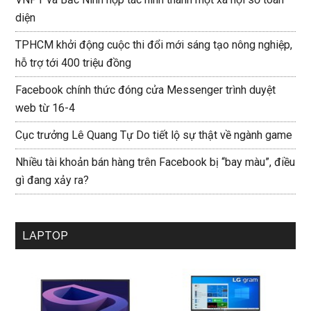
diện
TPHCM khởi động cuộc thi đổi mới sáng tạo nông nghiệp,
hỗ trợ tới 400 triệu đồng
Facebook chính thức đóng cửa Messenger trình duyệt
web từ 16-4
Cục trưởng Lê Quang Tự Do tiết lộ sự thật về ngành game
Nhiều tài khoản bán hàng trên Facebook bị “bay màu”, điều
gì đang xảy ra?
LAPTOP