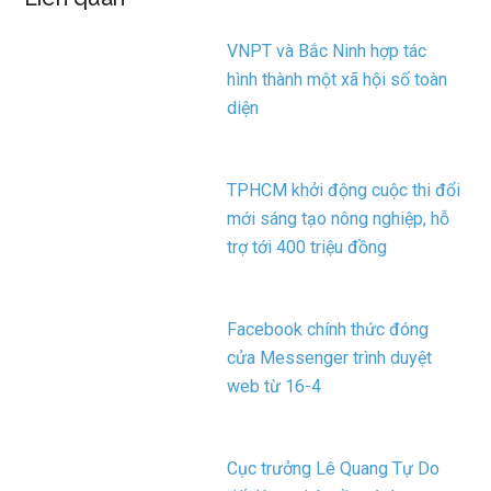
VNPT và Bắc Ninh hợp tác
hình thành một xã hội số toàn
diện
TPHCM khởi động cuộc thi đổi
mới sáng tạo nông nghiệp, hỗ
trợ tới 400 triệu đồng
Facebook chính thức đóng
cửa Messenger trình duyệt
web từ 16-4
Cục trưởng Lê Quang Tự Do