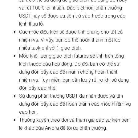
và rút 100% lợi nhuận. Đặc biệt hơn, phần thưởng
USDT này sẽ được ưu tiên trừ vào trước trong các
lệnh thua lỗ.
Các mốc điều kiện sẽ được tính chung cho tất cả
nhiệm vụ. Vì vậy, bạn có thể hoàn thành một lúc
nhiều task chỉ với 1 giao dịch.
Mốc khối lượng giao dịch futures sẽ tính trên tổng
kích thước của hợp đồng. Do đó, bạn có thể sử
dụng đòn bẩy cao để nhanh chóng hoàn thành
nhiệm vụ. Tuy nhiên, bạn cần lưu ý rủi ro khi sử dụng
đòn bẩy cao nhé.
Sử dụng phần thưởng USDT đã nhận được và tận
dụng đòn bẩy cao để hoàn thành các mốc nhiệm vụ
cao hơn.
Thường xuyên theo dõi và tham gia các sự kiện bên
lề khác của Aivora để tối ưu phần thưởng.