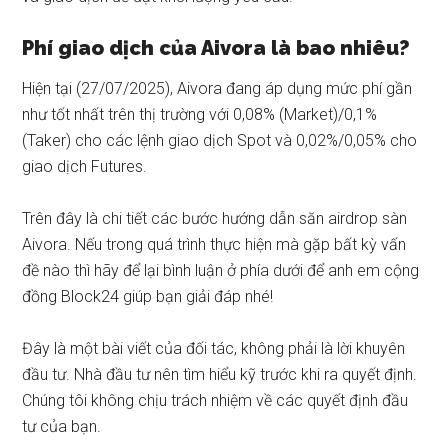
Phí giao dịch của Aivora là bao nhiêu?
Hiện tại (27/07/2025), Aivora đang áp dụng mức phí gần
như tốt nhất trên thị trường với 0,08% (Market)/0,1%
(Taker) cho các lệnh giao dịch Spot và 0,02%/0,05% cho
giao dịch Futures.
Trên đây là chi tiết các bước hướng dẫn săn airdrop sàn
Aivora. Nếu trong quá trình thực hiện mà gặp bất kỳ vấn
đề nào thì hãy để lại bình luận ở phía dưới để anh em cộng
đồng Block24 giúp bạn giải đáp nhé!
Đây là một bài viết của đối tác, không phải là lời khuyên
đầu tư. Nhà đầu tư nên tìm hiểu kỹ trước khi ra quyết định.
Chúng tôi không chịu trách nhiệm về các quyết định đầu
tư của bạn.